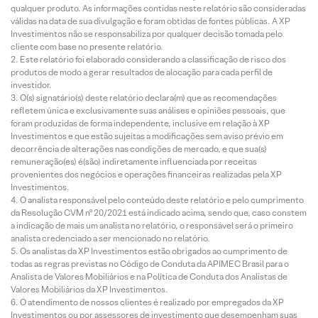
qualquer produto. As informações contidas neste relatório são consideradas
válidas na data de sua divulgação e foram obtidas de fontes públicas. A XP
Investimentos não se responsabiliza por qualquer decisão tomada pelo
cliente com base no presente relatório.
Este relatório foi elaborado considerando a classificação de risco dos
produtos de modo a gerar resultados de alocação para cada perfil de
investidor.
O(s) signatário(s) deste relatório declara(m) que as recomendações
refletem única e exclusivamente suas análises e opiniões pessoais, que
foram produzidas de forma independente, inclusive em relação à XP
Investimentos e que estão sujeitas a modificações sem aviso prévio em
decorrência de alterações nas condições de mercado, e que sua(s)
remuneração(es) é(são) indiretamente influenciada por receitas
provenientes dos negócios e operações financeiras realizadas pela XP
Investimentos.
O analista responsável pelo conteúdo deste relatório e pelo cumprimento
da Resolução CVM nº 20/2021 está indicado acima, sendo que, caso constem
a indicação de mais um analista no relatório, o responsável será o primeiro
analista credenciado a ser mencionado no relatório.
Os analistas da XP Investimentos estão obrigados ao cumprimento de
todas as regras previstas no Código de Conduta da APIMEC Brasil para o
Analista de Valores Mobiliários e na Política de Conduta dos Analistas de
Valores Mobiliários da XP Investimentos.
O atendimento de nossos clientes é realizado por empregados da XP
Investimentos ou por assessores de investimento que desempenham suas