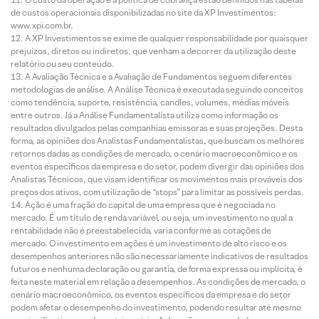
de custos operacionais disponibilizadas no site da XP Investimentos:
www.xpi.com.br.
A XP Investimentos se exime de qualquer responsabilidade por quaisquer
prejuízos, diretos ou indiretos, que venham a decorrer da utilização deste
relatório ou seu conteúdo.
A Avaliação Técnica e a Avaliação de Fundamentos seguem diferentes
metodologias de análise. A Análise Técnica é executada seguindo conceitos
como tendência, suporte, resistência, candles, volumes, médias móveis
entre outros. Já a Análise Fundamentalista utiliza como informação os
resultados divulgados pelas companhias emissoras e suas projeções. Desta
forma, as opiniões dos Analistas Fundamentalistas, que buscam os melhores
retornos dadas as condições de mercado, o cenário macroeconômico e os
eventos específicos da empresa e do setor, podem divergir das opiniões dos
Analistas Técnicos, que visam identificar os movimentos mais prováveis dos
preços dos ativos, com utilização de “stops” para limitar as possíveis perdas.
Ação é uma fração do capital de uma empresa que é negociada no
mercado. É um título de renda variável, ou seja, um investimento no qual a
rentabilidade não é preestabelecida, varia conforme as cotações de
mercado. O investimento em ações é um investimento de alto risco e os
desempenhos anteriores não são necessariamente indicativos de resultados
futuros e nenhuma declaração ou garantia, de forma expressa ou implícita, é
feita neste material em relação a desempenhos. As condições de mercado, o
cenário macroeconômico, os eventos específicos da empresa e do setor
podem afetar o desempenho do investimento, podendo resultar até mesmo