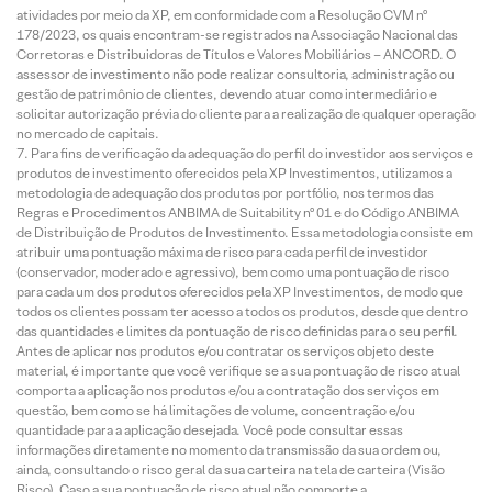
atividades por meio da XP, em conformidade com a Resolução CVM nº
178/2023, os quais encontram-se registrados na Associação Nacional das
Corretoras e Distribuidoras de Títulos e Valores Mobiliários – ANCORD. O
assessor de investimento não pode realizar consultoria, administração ou
gestão de patrimônio de clientes, devendo atuar como intermediário e
solicitar autorização prévia do cliente para a realização de qualquer operação
no mercado de capitais.
Para fins de verificação da adequação do perfil do investidor aos serviços e
produtos de investimento oferecidos pela XP Investimentos, utilizamos a
metodologia de adequação dos produtos por portfólio, nos termos das
Regras e Procedimentos ANBIMA de Suitability nº 01 e do Código ANBIMA
de Distribuição de Produtos de Investimento. Essa metodologia consiste em
atribuir uma pontuação máxima de risco para cada perfil de investidor
(conservador, moderado e agressivo), bem como uma pontuação de risco
para cada um dos produtos oferecidos pela XP Investimentos, de modo que
todos os clientes possam ter acesso a todos os produtos, desde que dentro
das quantidades e limites da pontuação de risco definidas para o seu perfil.
Antes de aplicar nos produtos e/ou contratar os serviços objeto deste
material, é importante que você verifique se a sua pontuação de risco atual
comporta a aplicação nos produtos e/ou a contratação dos serviços em
questão, bem como se há limitações de volume, concentração e/ou
quantidade para a aplicação desejada. Você pode consultar essas
informações diretamente no momento da transmissão da sua ordem ou,
ainda, consultando o risco geral da sua carteira na tela de carteira (Visão
Risco). Caso a sua pontuação de risco atual não comporte a