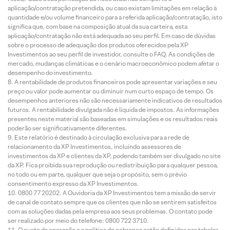
aplicação/contratação pretendida, ou caso existam limitações em relação à
quantidade e/ou volume financeiro para a referida aplicação/contratação, isto
significa que, com base na composição atual da sua carteira, esta
aplicação/contratação não está adequada ao seu perfil. Em caso de dúvidas
sobre o processo de adequação dos produtos oferecidos pela XP
Investimentos ao seu perfil de investidor, consulte o FAQ. As condições de
mercado, mudanças climáticas e o cenário macroeconômico podem afetar o
desempenho do investimento.
A rentabilidade de produtos financeiros pode apresentar variações e seu
preço ou valor pode aumentar ou diminuir num curto espaço de tempo. Os
desempenhos anteriores não são necessariamente indicativos de resultados
futuros. A rentabilidade divulgada não é líquida de impostos. As informações
presentes neste material são baseadas em simulações e os resultados reais
poderão ser significativamente diferentes.
Este relatório é destinado à circulação exclusiva para a rede de
relacionamento da XP Investimentos, incluindo assessores de
investimentos da XP e clientes da XP, podendo também ser divulgado no site
da XP. Fica proibida sua reprodução ou redistribuição para qualquer pessoa,
no todo ou em parte, qualquer que seja o propósito, sem o prévio
consentimento expresso da XP Investimentos.
0800 77 20202. A Ouvidoria da XP Investimentos tem a missão de servir
de canal de contato sempre que os clientes que não se sentirem satisfeitos
com as soluções dadas pela empresa aos seus problemas. O contato pode
ser realizado por meio do telefone: 0800 722 3710.
O custo da operação e a política de cobrança estão definidos nas tabelas