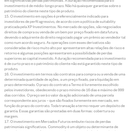
em significativas perdas patrimoniais. A duração recomendada para o
investimento é de médio-longo prazo. Não há quaisquer garantias sobre o
patrimônio do cliente neste tipo de produto.
O investimento em opções é preferencialmente indicado para
investidores de perfil agressivo, de acordo com a política de suitability
praticada pela XP Investimentos. No mercado de opções, são negociados
direitos de compra ou venda de um bem por preço fixado em data futura,
devendo o adquirente do direito negociado pagar um prêmio ao vendedor tal
como num acordo seguro. As operações com esses derivativos são
consideradas de risco muito alto por apresentarem altas relações de risco e
retorno e algumas posições apresentarem a possibilidade de perdas
superiores ao capital investido. A duração recomendada para o investimento
é de curto prazo e o patrimônio do cliente não está garantido neste tipo de
produto.
O investimento em termos são contratos para compra ou a venda de uma
determinada quantidade de ações, a um preço fixado, para liquidação em
prazo determinado. O prazo do contrato a Termo é livremente escolhido
pelos investidores, obedecendo o prazo mínimo de 16 dias e máximo de 999
dias corridos. O preço será o valor da ação adicionado de uma parcela
correspondente aos juros – que são fixados livremente em mercado, em
função do prazo do contrato. Toda transação a termo requer um depósito de
garantia. Essas garantias são prestadas em duas formas: cobertura ou
margem.
O investimento em Mercados Futuros embute riscos de perdas
patrimoniais significativos. Commodity é um objeto ou determinante de