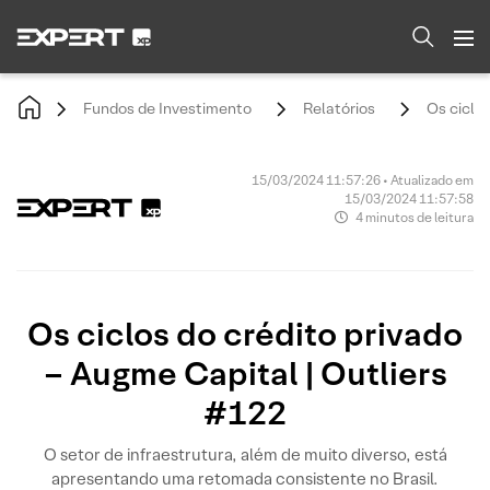
Fundos de Investimento
Relatórios
Os ciclos
15/03/2024 11:57:26 • Atualizado em
15/03/2024 11:57:58
4 minutos de leitura
Os ciclos do crédito privado
– Augme Capital | Outliers
#122
O setor de infraestrutura, além de muito diverso, está
apresentando uma retomada consistente no Brasil.