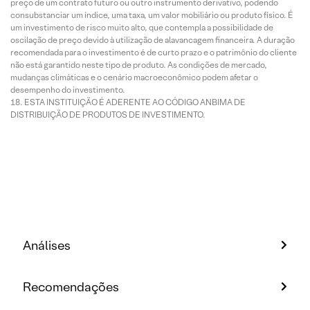
preço de um contrato futuro ou outro instrumento derivativo, podendo
consubstanciar um índice, uma taxa, um valor mobiliário ou produto físico. É
um investimento de risco muito alto, que contempla a possibilidade de
oscilação de preço devido à utilização de alavancagem financeira. A duração
recomendada para o investimento é de curto prazo e o patrimônio do cliente
não está garantido neste tipo de produto. As condições de mercado,
mudanças climáticas e o cenário macroeconômico podem afetar o
desempenho do investimento.
ESTA INSTITUIÇÃO É ADERENTE AO CÓDIGO ANBIMA DE
DISTRIBUIÇÃO DE PRODUTOS DE INVESTIMENTO.
Análises
Recomendações