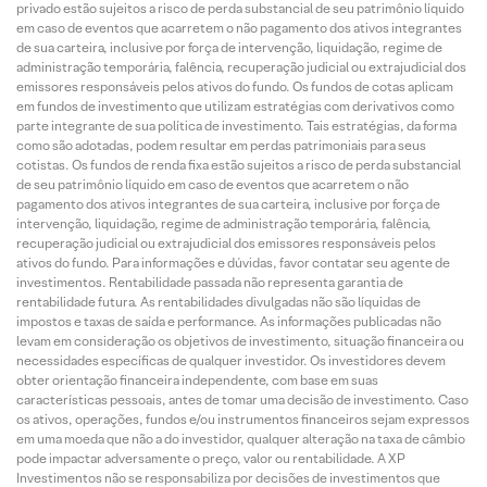
privado estão sujeitos a risco de perda substancial de seu patrimônio líquido
em caso de eventos que acarretem o não pagamento dos ativos integrantes
de sua carteira, inclusive por força de intervenção, liquidação, regime de
administração temporária, falência, recuperação judicial ou extrajudicial dos
emissores responsáveis pelos ativos do fundo. Os fundos de cotas aplicam
em fundos de investimento que utilizam estratégias com derivativos como
parte integrante de sua política de investimento. Tais estratégias, da forma
como são adotadas, podem resultar em perdas patrimoniais para seus
cotistas. Os fundos de renda fixa estão sujeitos a risco de perda substancial
de seu patrimônio líquido em caso de eventos que acarretem o não
pagamento dos ativos integrantes de sua carteira, inclusive por força de
intervenção, liquidação, regime de administração temporária, falência,
recuperação judicial ou extrajudicial dos emissores responsáveis pelos
ativos do fundo. Para informações e dúvidas, favor contatar seu agente de
investimentos. Rentabilidade passada não representa garantia de
rentabilidade futura. As rentabilidades divulgadas não são líquidas de
impostos e taxas de saída e performance. As informações publicadas não
levam em consideração os objetivos de investimento, situação financeira ou
necessidades específicas de qualquer investidor. Os investidores devem
obter orientação financeira independente, com base em suas
características pessoais, antes de tomar uma decisão de investimento. Caso
os ativos, operações, fundos e/ou instrumentos financeiros sejam expressos
em uma moeda que não a do investidor, qualquer alteração na taxa de câmbio
pode impactar adversamente o preço, valor ou rentabilidade. A XP
Investimentos não se responsabiliza por decisões de investimentos que