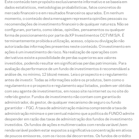
Este conteúdo tem propósito exclusivamente informativo e se baseia em
dados estatísticos, metodologias probabilísticas, fatos concretos do
mercado financeiro e em resultados financeiros apurados. Em nenhum
momento, o conteúdo desta mensagem representa opiniões pessoais ou
recomendações de investimento financeiro de qualquer natureza. Não se
configuram, portanto, como ideias, opiniões, pensamentos ou qualquer
forma de posicionamento por parte da XP Investimentos CCTVM S/A. É
terminantemente proibida a utilização, acesso, cópia ou divulgação não
autorizada das informações presentes neste conteúdo. O investimento em
ações é um investimento de risco. Na realização de operações com
derivativos existe a possibilidade de perdas superiores aos valores
investidos, podendo resultar em significativas perdas patrimoniais. Para
avaliação da performance de um fundo de investimentos é recomendável a
análise de, no mínimo, 12 (doze) meses. Leia o prospecto e o regulamento
antes de investir. Todas as informações sobre os produtos, bem como o
regulamento e o prospecto e regulamento aqui listados, podem ser obtidas
com seu agente de investimentos, em nosso site na internet ou no site do
referido gestor. Fundos de investimento não contam com garantia do
administrador, do gestor, de qualquer mecanismo de seguro ou fundo
garantidor – FGC. A taxa de administração máxima compreende a taxa de
administração mínima e o percentual máximo que a política do FUNDO admite
despender em razão das taxas de administração dos fundos de investimento
investidos. Os fundos de ações e multimercados com renda variável /sem
renda variável podem estar expostos a significativa concentração em ativos
de poucos emissores, com os riscos daí decorrentes. Os fundos de crédito