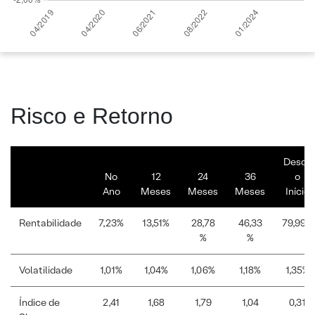
Risco e Retorno
Desde
No
12
24
36
o
Ano
Meses
Meses
Meses
Início
Rentabilidade
7,23%
13,51%
28,78
46,33
79,99%
%
%
Volatilidade
1,01%
1,04%
1,06%
1,18%
1,35%
Índice de
2,41
1,68
1,79
1,04
0,31