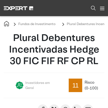
Fundos de Investimento
Plural Debentures Incenti
Plural Debentures
Incentivadas Hedge
30 FIC FIF RF CP RL
Risco
Investidores em
11
Geral
(0-100)