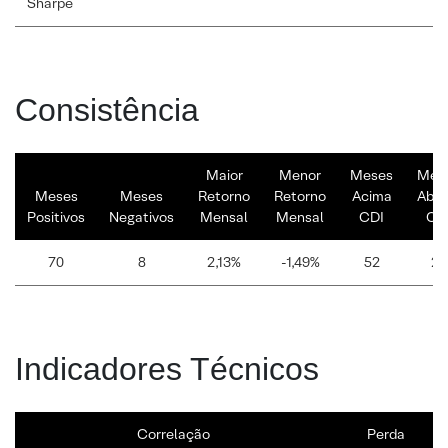
Sharpe
Consistência
Maior
Menor
Meses
Mes
Meses
Meses
Retorno
Retorno
Acima
Abai
Positivos
Negativos
Mensal
Mensal
CDI
CD
70
8
2,13%
-1,49%
52
26
Indicadores Técnicos
Correlação
Perda