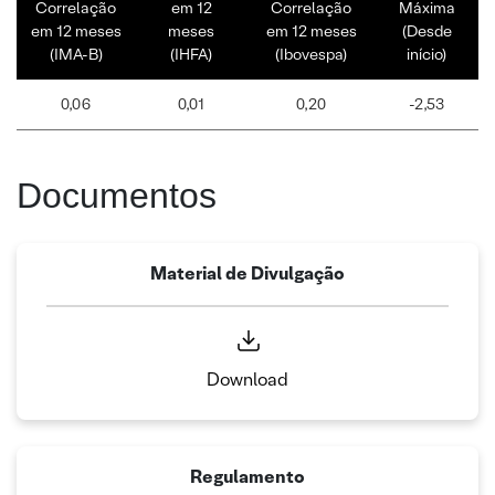
Correlação
em 12
Correlação
Máxima
em 12 meses
meses
em 12 meses
(Desde
(IMA-B)
(IHFA)
(Ibovespa)
início)
0,06
0,01
0,20
-2,53
Documentos
Material de Divulgação
Download
Regulamento