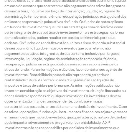
privado estão sujeitos a risco de perda substancial de seu patrimônio líquido
em caso de eventos que acarretem o não pagamento dos ativos integrantes
de sua carteira, inclusive por força de intervenção, liquidação, regime de
administração temporária, falência, recuperação judicial ou extrajudicial dos
emissores responsáveis pelos ativos do fundo. Os fundos de cotas aplicam
em fundos de investimento que utilizam estratégias com derivativos como
parte integrante de sua política de investimento. Tais estratégias, da forma
como são adotadas, podem resultar em perdas patrimoniais para seus
cotistas. Os fundos de renda fixa estão sujeitos a risco de perda substancial
de seu patrimônio líquido em caso de eventos que acarretem o não
pagamento dos ativos integrantes de sua carteira, inclusive por força de
intervenção, liquidação, regime de administração temporária, falência,
recuperação judicial ou extrajudicial dos emissores responsáveis pelos
ativos do fundo. Para informações e dúvidas, favor contatar seu agente de
investimentos. Rentabilidade passada não representa garantia de
rentabilidade futura. As rentabilidades divulgadas não são líquidas de
impostos e taxas de saída e performance. As informações publicadas não
levam em consideração os objetivos de investimento, situação financeira ou
necessidades específicas de qualquer investidor. Os investidores devem
obter orientação financeira independente, com base em suas
características pessoais, antes de tomar uma decisão de investimento. Caso
os ativos, operações, fundos e/ou instrumentos financeiros sejam expressos
em uma moeda que não a do investidor, qualquer alteração na taxa de câmbio
pode impactar adversamente o preço, valor ou rentabilidade. A XP
Investimentos não se responsabiliza por decisões de investimentos que