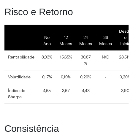
Risco e Retorno
Desde
No
12
24
36
o
Ano
Meses
Meses
Meses
Início
Rentabilidade
8,93%
15,65%
30,87
N/D
28,51%
%
Volatilidade
0,17%
0,19%
0,20%
-
0,20%
Índice de
4,65
3,67
4,43
-
3,90
Sharpe
Consistência