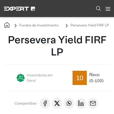
Fundos de Investimento
Persevera Yield FIRF LP
Persevera Yield FIRF
LP
Risco
Investidores em
10
Geral
(0-100)
Compartilhar: