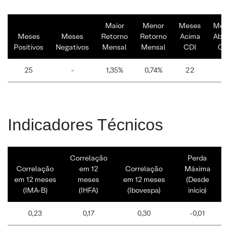
Maior
Menor
Meses
Mes
Meses
Meses
Retorno
Retorno
Acima
Abai
Positivos
Negativos
Mensal
Mensal
CDI
CD
25
-
1,35%
0,74%
22
3
Indicadores Técnicos
Correlação
Perda
Correlação
em 12
Correlação
Máxima
em 12 meses
meses
em 12 meses
(Desde
(IMA-B)
(IHFA)
(Ibovespa)
início)
0,23
0,17
0,30
-0,01