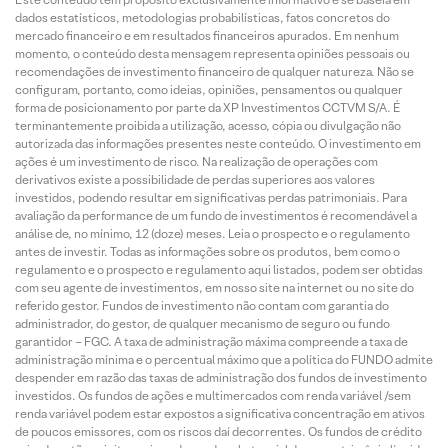
dados estatísticos, metodologias probabilísticas, fatos concretos do
mercado financeiro e em resultados financeiros apurados. Em nenhum
momento, o conteúdo desta mensagem representa opiniões pessoais ou
recomendações de investimento financeiro de qualquer natureza. Não se
configuram, portanto, como ideias, opiniões, pensamentos ou qualquer
forma de posicionamento por parte da XP Investimentos CCTVM S/A. É
terminantemente proibida a utilização, acesso, cópia ou divulgação não
autorizada das informações presentes neste conteúdo. O investimento em
ações é um investimento de risco. Na realização de operações com
derivativos existe a possibilidade de perdas superiores aos valores
investidos, podendo resultar em significativas perdas patrimoniais. Para
avaliação da performance de um fundo de investimentos é recomendável a
análise de, no mínimo, 12 (doze) meses. Leia o prospecto e o regulamento
antes de investir. Todas as informações sobre os produtos, bem como o
regulamento e o prospecto e regulamento aqui listados, podem ser obtidas
com seu agente de investimentos, em nosso site na internet ou no site do
referido gestor. Fundos de investimento não contam com garantia do
administrador, do gestor, de qualquer mecanismo de seguro ou fundo
garantidor – FGC. A taxa de administração máxima compreende a taxa de
administração mínima e o percentual máximo que a política do FUNDO admite
despender em razão das taxas de administração dos fundos de investimento
investidos. Os fundos de ações e multimercados com renda variável /sem
renda variável podem estar expostos a significativa concentração em ativos
de poucos emissores, com os riscos daí decorrentes. Os fundos de crédito