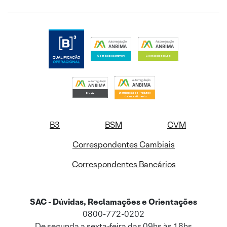
B3
BSM
CVM
Correspondentes Cambiais
Correspondentes Bancários
SAC - Dúvidas, Reclamações e Orientações
0800-772-0202
De segunda a sexta-feira das 09hs às 18hs