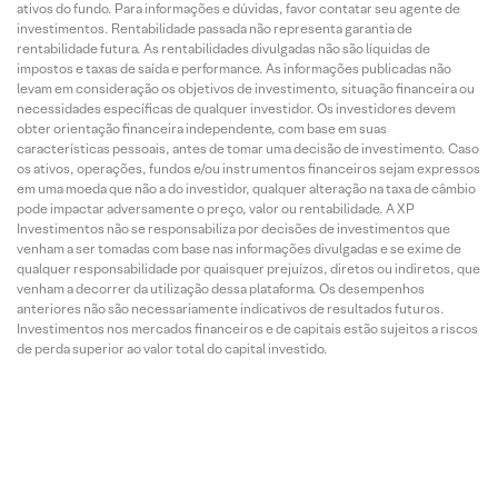
ativos do fundo. Para informações e dúvidas, favor contatar seu agente de
investimentos. Rentabilidade passada não representa garantia de
rentabilidade futura. As rentabilidades divulgadas não são líquidas de
impostos e taxas de saída e performance. As informações publicadas não
levam em consideração os objetivos de investimento, situação financeira ou
necessidades específicas de qualquer investidor. Os investidores devem
obter orientação financeira independente, com base em suas
características pessoais, antes de tomar uma decisão de investimento. Caso
os ativos, operações, fundos e/ou instrumentos financeiros sejam expressos
em uma moeda que não a do investidor, qualquer alteração na taxa de câmbio
pode impactar adversamente o preço, valor ou rentabilidade. A XP
Investimentos não se responsabiliza por decisões de investimentos que
venham a ser tomadas com base nas informações divulgadas e se exime de
qualquer responsabilidade por quaisquer prejuízos, diretos ou indiretos, que
venham a decorrer da utilização dessa plataforma. Os desempenhos
anteriores não são necessariamente indicativos de resultados futuros.
Investimentos nos mercados financeiros e de capitais estão sujeitos a riscos
de perda superior ao valor total do capital investido.