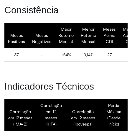
Consistência
Maior
Menor
Meses
Mes
Meses
Meses
Retorno
Retorno
Acima
Abai
Positivos
Negativos
Mensal
Mensal
CDI
CD
37
-
1,64%
0,14%
27
10
Indicadores Técnicos
Correlação
Perda
Correlação
em 12
Correlação
Máxima
em 12 meses
meses
em 12 meses
(Desde
(IMA-B)
(IHFA)
(Ibovespa)
início)