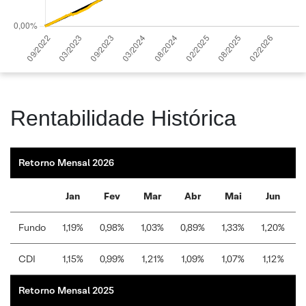
Rentabilidade Histórica
Retorno Mensal 2026
Jan
Fev
Mar
Abr
Mai
Jun
Fundo
1,19%
0,98%
1,03%
0,89%
1,33%
1,20%
1
CDI
1,15%
0,99%
1,21%
1,09%
1,07%
1,12%
1
Retorno Mensal 2025