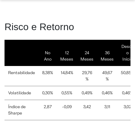
Risco e Retorno
Desde
No
12
24
36
o
Ano
Meses
Meses
Meses
Início
Rentabilidade
8,38%
14,84%
29,76
49,67
50,85%
%
%
Volatilidade
0,30%
0,55%
0,49%
0,46%
0,46%
Índice de
2,87
-0,09
3,42
3,11
3,02
Sharpe