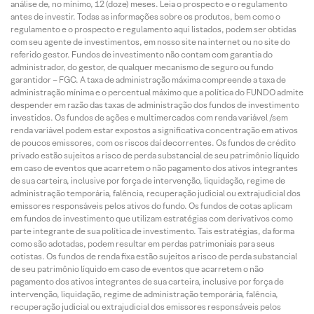
análise de, no mínimo, 12 (doze) meses. Leia o prospecto e o regulamento
antes de investir. Todas as informações sobre os produtos, bem como o
regulamento e o prospecto e regulamento aqui listados, podem ser obtidas
com seu agente de investimentos, em nosso site na internet ou no site do
referido gestor. Fundos de investimento não contam com garantia do
administrador, do gestor, de qualquer mecanismo de seguro ou fundo
garantidor – FGC. A taxa de administração máxima compreende a taxa de
administração mínima e o percentual máximo que a política do FUNDO admite
despender em razão das taxas de administração dos fundos de investimento
investidos. Os fundos de ações e multimercados com renda variável /sem
renda variável podem estar expostos a significativa concentração em ativos
de poucos emissores, com os riscos daí decorrentes. Os fundos de crédito
privado estão sujeitos a risco de perda substancial de seu patrimônio líquido
em caso de eventos que acarretem o não pagamento dos ativos integrantes
de sua carteira, inclusive por força de intervenção, liquidação, regime de
administração temporária, falência, recuperação judicial ou extrajudicial dos
emissores responsáveis pelos ativos do fundo. Os fundos de cotas aplicam
em fundos de investimento que utilizam estratégias com derivativos como
parte integrante de sua política de investimento. Tais estratégias, da forma
como são adotadas, podem resultar em perdas patrimoniais para seus
cotistas. Os fundos de renda fixa estão sujeitos a risco de perda substancial
de seu patrimônio líquido em caso de eventos que acarretem o não
pagamento dos ativos integrantes de sua carteira, inclusive por força de
intervenção, liquidação, regime de administração temporária, falência,
recuperação judicial ou extrajudicial dos emissores responsáveis pelos