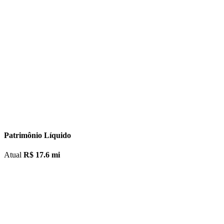
Abra sua conta na XP Investimentos
ABRA SUA CONTA NA XP
Patrimônio Líquido
Atual
R$ 17.6 mi