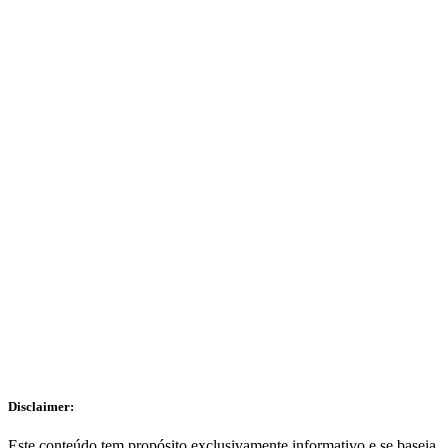
Receba conteúdos da Expert pelo Telegram!
Clique aqui
Disclaimer:
Este conteúdo tem propósito exclusivamente informativo e se baseia