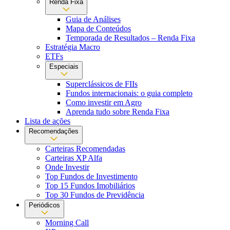
Renda Fixa
Guia de Análises
Mapa de Conteúdos
Temporada de Resultados – Renda Fixa
Estratégia Macro
ETFs
Especiais
Superclássicos de FIIs
Fundos internacionais: o guia completo
Como investir em Agro
Aprenda tudo sobre Renda Fixa
Lista de ações
Recomendações
Carteiras Recomendadas
Carteiras XP Alfa
Onde Investir
Top Fundos de Investimento
Top 15 Fundos Imobiliários
Top 30 Fundos de Previdência
Periódicos
Morning Call