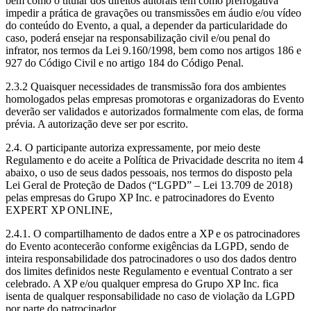
bem como o titular dos direitos autorais tem como prerrogativa
impedir a prática de gravações ou transmissões em áudio e/ou vídeo
do conteúdo do Evento, a qual, a depender da particularidade do
caso, poderá ensejar na responsabilização civil e/ou penal do
infrator, nos termos da Lei 9.160/1998, bem como nos artigos 186 e
927 do Código Civil e no artigo 184 do Código Penal.
2.3.2 Quaisquer necessidades de transmissão fora dos ambientes
homologados pelas empresas promotoras e organizadoras do Evento
deverão ser validados e autorizados formalmente com elas, de forma
prévia. A autorização deve ser por escrito.
2.4. O participante autoriza expressamente, por meio deste
Regulamento e do aceite a Política de Privacidade descrita no item 4
abaixo, o uso de seus dados pessoais, nos termos do disposto pela
Lei Geral de Proteção de Dados (“LGPD” – Lei 13.709 de 2018)
pelas empresas do Grupo XP Inc. e patrocinadores do Evento
EXPERT XP ONLINE,
2.4.1. O compartilhamento de dados entre a XP e os patrocinadores
do Evento acontecerão conforme exigências da LGPD, sendo de
inteira responsabilidade dos patrocinadores o uso dos dados dentro
dos limites definidos neste Regulamento e eventual Contrato a ser
celebrado. A XP e/ou qualquer empresa do Grupo XP Inc. fica
isenta de qualquer responsabilidade no caso de violação da LGPD
por parte do patrocinador.