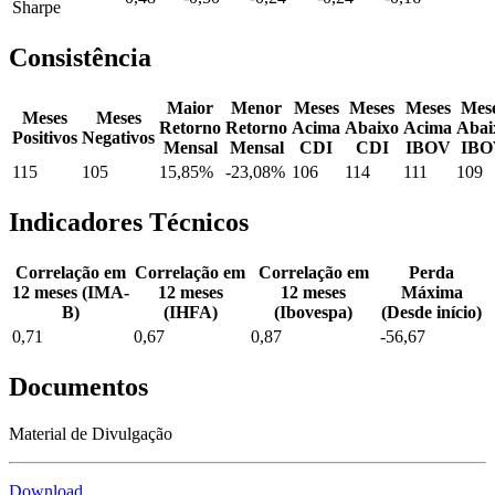
Sharpe
Consistência
Maior
Menor
Meses
Meses
Meses
Mes
Meses
Meses
Retorno
Retorno
Acima
Abaixo
Acima
Abai
Positivos
Negativos
Mensal
Mensal
CDI
CDI
IBOV
IBO
115
105
15,85%
-23,08%
106
114
111
109
Indicadores Técnicos
Correlação em
Correlação em
Correlação em
Perda
12 meses (IMA-
12 meses
12 meses
Máxima
B)
(IHFA)
(Ibovespa)
(Desde início)
0,71
0,67
0,87
-56,67
Documentos
Material de Divulgação
Download