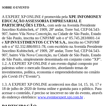
SOBRE O EVENTO
A EXPERT XP ONLINE é promovida pela
XPE INFOMONEY
EDUCAÇÃO ASSESSORIA EMPRESARIAL E
PARTICIPAÇÕES LTDA.
, com sede na Avenida Presidente
Juscelino Kubitschek, nº 1909, 28º andar, Torre Sul, CEP 04.543-
907, bairro Vila Nova Conceição, na Cidade de São Paulo, Estado
de São Paulo, inscrita no CNPJ/MF sob o nº 05.745.283/0001-14
e
XP INVESTIMENTOS CCTVM S.A.
, inscrita no CNPJ/MF
sob o n° 02.332.886/0011-78, com escritório na Avenida Presidente
Juscelino Kubitschek, nº 1909, 28º andar, Torre Sul, CEP 04.543-
907, bairro Vila Nova Conceição, na Cidade de São Paulo, Estado
de São Paulo, simplesmente denominada em conjunto como “XP”.
1.2. A EXPERT XP ONLINE é um evento digital composto por
palestras sobre o mercado financeiro, abordando temas de
investimentos, política, economia e empreendedorismo no cenário
pós Covid-19 (“Evento”).
1.3. A EXPERT XP ONLINE acontecerá nos dias 14, 15, 16, 17 e
18 de julho de 2020 de forma online e gratuita para o público. Para
acessar o conteúdo, é preciso se inscrever no site do evento, através
do endereço eletrônico:
www.eventoexpert.xpi.com.br
.