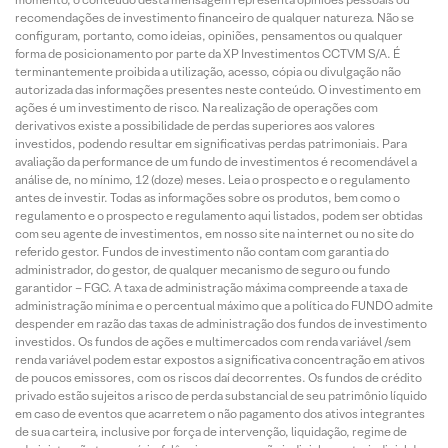
recomendações de investimento financeiro de qualquer natureza. Não se
configuram, portanto, como ideias, opiniões, pensamentos ou qualquer
forma de posicionamento por parte da XP Investimentos CCTVM S/A. É
terminantemente proibida a utilização, acesso, cópia ou divulgação não
autorizada das informações presentes neste conteúdo. O investimento em
ações é um investimento de risco. Na realização de operações com
derivativos existe a possibilidade de perdas superiores aos valores
investidos, podendo resultar em significativas perdas patrimoniais. Para
avaliação da performance de um fundo de investimentos é recomendável a
análise de, no mínimo, 12 (doze) meses. Leia o prospecto e o regulamento
antes de investir. Todas as informações sobre os produtos, bem como o
regulamento e o prospecto e regulamento aqui listados, podem ser obtidas
com seu agente de investimentos, em nosso site na internet ou no site do
referido gestor. Fundos de investimento não contam com garantia do
administrador, do gestor, de qualquer mecanismo de seguro ou fundo
garantidor – FGC. A taxa de administração máxima compreende a taxa de
administração mínima e o percentual máximo que a política do FUNDO admite
despender em razão das taxas de administração dos fundos de investimento
investidos. Os fundos de ações e multimercados com renda variável /sem
renda variável podem estar expostos a significativa concentração em ativos
de poucos emissores, com os riscos daí decorrentes. Os fundos de crédito
privado estão sujeitos a risco de perda substancial de seu patrimônio líquido
em caso de eventos que acarretem o não pagamento dos ativos integrantes
de sua carteira, inclusive por força de intervenção, liquidação, regime de