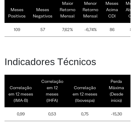
Maior
Menor
Meses
Mes
Meses
Meses
Retorno
Retorno
Acima
Abai
Positivos
Negativos
Mensal
Mensal
CDI
CD
109
57
7,62%
-6,74%
86
80
Indicadores Técnicos
Correlação
Perda
Correlação
em 12
Correlação
Máxima
em 12 meses
meses
em 12 meses
(Desde
(IMA-B)
(IHFA)
(Ibovespa)
início)
0,99
0,53
0,75
-15,30