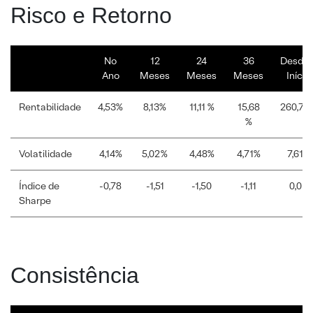
Risco e Retorno
No
12
24
36
Desde 
Ano
Meses
Meses
Meses
Início
Rentabilidade
4,53%
8,13%
11,11 %
15,68
260,78
%
Volatilidade
4,14%
5,02%
4,48%
4,71%
7,61%
Índice de
-0,78
-1,51
-1,50
-1,11
0,06
Sharpe
Consistência