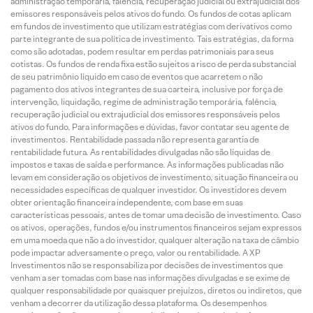
administração temporária, falência, recuperação judicial ou extrajudicial dos
emissores responsáveis pelos ativos do fundo. Os fundos de cotas aplicam
em fundos de investimento que utilizam estratégias com derivativos como
parte integrante de sua política de investimento. Tais estratégias, da forma
como são adotadas, podem resultar em perdas patrimoniais para seus
cotistas. Os fundos de renda fixa estão sujeitos a risco de perda substancial
de seu patrimônio líquido em caso de eventos que acarretem o não
pagamento dos ativos integrantes de sua carteira, inclusive por força de
intervenção, liquidação, regime de administração temporária, falência,
recuperação judicial ou extrajudicial dos emissores responsáveis pelos
ativos do fundo. Para informações e dúvidas, favor contatar seu agente de
investimentos. Rentabilidade passada não representa garantia de
rentabilidade futura. As rentabilidades divulgadas não são líquidas de
impostos e taxas de saída e performance. As informações publicadas não
levam em consideração os objetivos de investimento, situação financeira ou
necessidades específicas de qualquer investidor. Os investidores devem
obter orientação financeira independente, com base em suas
características pessoais, antes de tomar uma decisão de investimento. Caso
os ativos, operações, fundos e/ou instrumentos financeiros sejam expressos
em uma moeda que não a do investidor, qualquer alteração na taxa de câmbio
pode impactar adversamente o preço, valor ou rentabilidade. A XP
Investimentos não se responsabiliza por decisões de investimentos que
venham a ser tomadas com base nas informações divulgadas e se exime de
qualquer responsabilidade por quaisquer prejuízos, diretos ou indiretos, que
venham a decorrer da utilização dessa plataforma. Os desempenhos