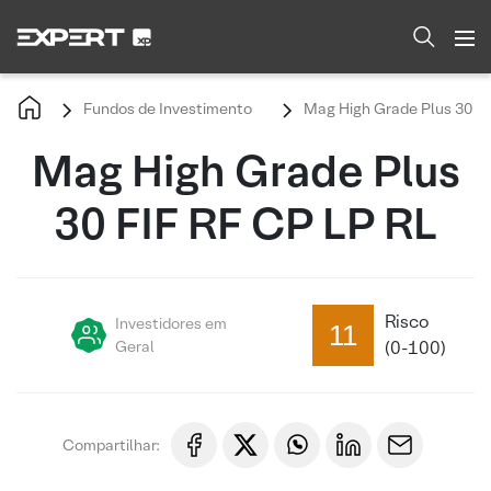
Fundos de Investimento
Mag High Grade Plus 30 FI
Mag High Grade Plus
30 FIF RF CP LP RL
Risco
Investidores em
11
Geral
(0-100)
Compartilhar: