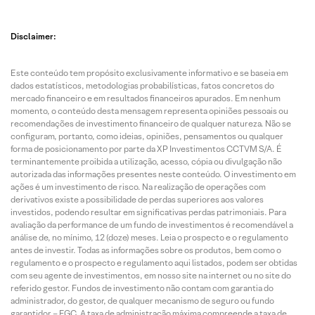
Disclaimer:
Este conteúdo tem propósito exclusivamente informativo e se baseia em
dados estatísticos, metodologias probabilísticas, fatos concretos do
mercado financeiro e em resultados financeiros apurados. Em nenhum
momento, o conteúdo desta mensagem representa opiniões pessoais ou
recomendações de investimento financeiro de qualquer natureza. Não se
configuram, portanto, como ideias, opiniões, pensamentos ou qualquer
forma de posicionamento por parte da XP Investimentos CCTVM S/A. É
terminantemente proibida a utilização, acesso, cópia ou divulgação não
autorizada das informações presentes neste conteúdo. O investimento em
ações é um investimento de risco. Na realização de operações com
derivativos existe a possibilidade de perdas superiores aos valores
investidos, podendo resultar em significativas perdas patrimoniais. Para
avaliação da performance de um fundo de investimentos é recomendável a
análise de, no mínimo, 12 (doze) meses. Leia o prospecto e o regulamento
antes de investir. Todas as informações sobre os produtos, bem como o
regulamento e o prospecto e regulamento aqui listados, podem ser obtidas
com seu agente de investimentos, em nosso site na internet ou no site do
referido gestor. Fundos de investimento não contam com garantia do
administrador, do gestor, de qualquer mecanismo de seguro ou fundo
garantidor – FGC. A taxa de administração máxima compreende a taxa de