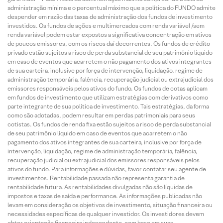
administração mínima e o percentual máximo que a política do FUNDO admite
despender em razão das taxas de administração dos fundos de investimento
investidos. Os fundos de ações e multimercados com renda variável /sem
renda variável podem estar expostos a significativa concentração em ativos
de poucos emissores, com os riscos daí decorrentes. Os fundos de crédito
privado estão sujeitos a risco de perda substancial de seu patrimônio líquido
em caso de eventos que acarretem o não pagamento dos ativos integrantes
de sua carteira, inclusive por força de intervenção, liquidação, regime de
administração temporária, falência, recuperação judicial ou extrajudicial dos
emissores responsáveis pelos ativos do fundo. Os fundos de cotas aplicam
em fundos de investimento que utilizam estratégias com derivativos como
parte integrante de sua política de investimento. Tais estratégias, da forma
como são adotadas, podem resultar em perdas patrimoniais para seus
cotistas. Os fundos de renda fixa estão sujeitos a risco de perda substancial
de seu patrimônio líquido em caso de eventos que acarretem o não
pagamento dos ativos integrantes de sua carteira, inclusive por força de
intervenção, liquidação, regime de administração temporária, falência,
recuperação judicial ou extrajudicial dos emissores responsáveis pelos
ativos do fundo. Para informações e dúvidas, favor contatar seu agente de
investimentos. Rentabilidade passada não representa garantia de
rentabilidade futura. As rentabilidades divulgadas não são líquidas de
impostos e taxas de saída e performance. As informações publicadas não
levam em consideração os objetivos de investimento, situação financeira ou
necessidades específicas de qualquer investidor. Os investidores devem
obter orientação financeira independente, com base em suas