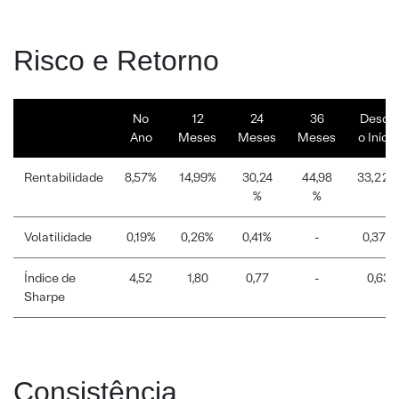
Risco e Retorno
No
12
24
36
Desde
Ano
Meses
Meses
Meses
o Início
Rentabilidade
8,57%
14,99%
30,24
44,98
33,22%
%
%
Volatilidade
0,19%
0,26%
0,41%
-
0,37%
Índice de
4,52
1,80
0,77
-
0,63
Sharpe
Consistência