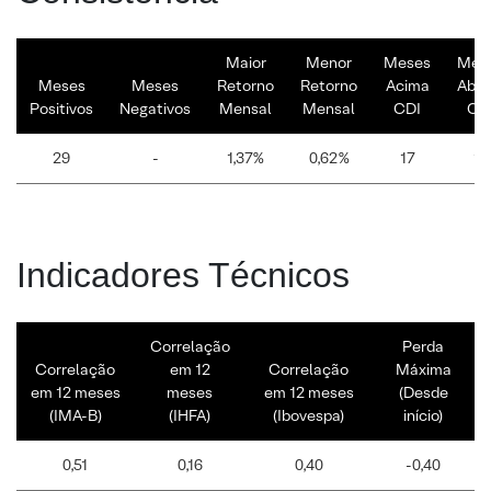
Maior
Menor
Meses
Mes
Meses
Meses
Retorno
Retorno
Acima
Abai
Positivos
Negativos
Mensal
Mensal
CDI
CD
29
-
1,37%
0,62%
17
12
Indicadores Técnicos
Correlação
Perda
Correlação
em 12
Correlação
Máxima
em 12 meses
meses
em 12 meses
(Desde
(IMA-B)
(IHFA)
(Ibovespa)
início)
0,51
0,16
0,40
-0,40