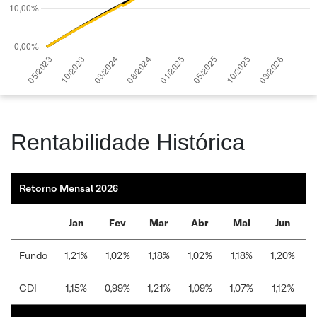
Rentabilidade Histórica
Retorno Mensal 2026
Jan
Fev
Mar
Abr
Mai
Jun
Fundo
1,21%
1,02%
1,18%
1,02%
1,18%
1,20%
1
CDI
1,15%
0,99%
1,21%
1,09%
1,07%
1,12%