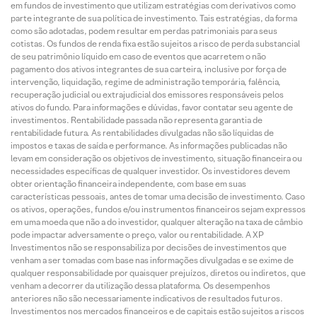
em fundos de investimento que utilizam estratégias com derivativos como
parte integrante de sua política de investimento. Tais estratégias, da forma
como são adotadas, podem resultar em perdas patrimoniais para seus
cotistas. Os fundos de renda fixa estão sujeitos a risco de perda substancial
de seu patrimônio líquido em caso de eventos que acarretem o não
pagamento dos ativos integrantes de sua carteira, inclusive por força de
intervenção, liquidação, regime de administração temporária, falência,
recuperação judicial ou extrajudicial dos emissores responsáveis pelos
ativos do fundo. Para informações e dúvidas, favor contatar seu agente de
investimentos. Rentabilidade passada não representa garantia de
rentabilidade futura. As rentabilidades divulgadas não são líquidas de
impostos e taxas de saída e performance. As informações publicadas não
levam em consideração os objetivos de investimento, situação financeira ou
necessidades específicas de qualquer investidor. Os investidores devem
obter orientação financeira independente, com base em suas
características pessoais, antes de tomar uma decisão de investimento. Caso
os ativos, operações, fundos e/ou instrumentos financeiros sejam expressos
em uma moeda que não a do investidor, qualquer alteração na taxa de câmbio
pode impactar adversamente o preço, valor ou rentabilidade. A XP
Investimentos não se responsabiliza por decisões de investimentos que
venham a ser tomadas com base nas informações divulgadas e se exime de
qualquer responsabilidade por quaisquer prejuízos, diretos ou indiretos, que
venham a decorrer da utilização dessa plataforma. Os desempenhos
anteriores não são necessariamente indicativos de resultados futuros.
Investimentos nos mercados financeiros e de capitais estão sujeitos a riscos