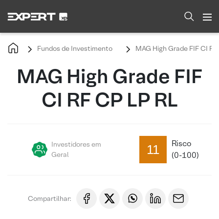
Fundos de Investimento
MAG High Grade FIF CI RF
MAG High Grade FIF
CI RF CP LP RL
Risco
Investidores em
11
Geral
(0-100)
Compartilhar: