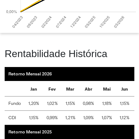
Rentabilidade Histórica
Retorno Mensal 2026
Jan
Fev
Mar
Abr
Mai
Jun
Fundo
1,20%
1,02%
1,15%
0,98%
1,18%
1,15%
1
CDI
1,15%
0,99%
1,21%
1,09%
1,07%
1,12%
1
Retorno Mensal 2025