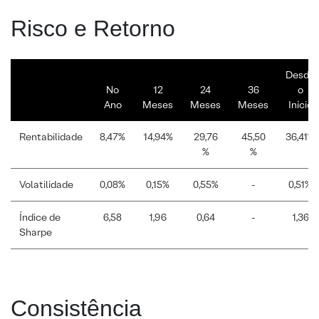
Risco e Retorno
Desde
No
12
24
36
o
Ano
Meses
Meses
Meses
Início
Rentabilidade
8,47%
14,94%
29,76
45,50
36,41%
%
%
Volatilidade
0,08%
0,15%
0,55%
-
0,51%
Índice de
6,58
1,96
0,64
-
1,36
Sharpe
Consistência