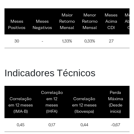
Maior
Menor
Meses
Mes
Meses
Meses
Retorno
Retorno
Acima
Abai
Positivos
Negativos
Mensal
Mensal
CDI
CD
30
-
1,33%
0,33%
27
3
Indicadores Técnicos
Correlação
Perda
Correlação
em 12
Correlação
Máxima
em 12 meses
meses
em 12 meses
(Desde
(IMA-B)
(IHFA)
(Ibovespa)
início)
0,45
0,17
0,44
-0,67