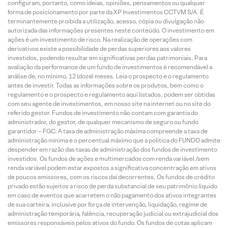
configuram, portanto, como ideias, opiniões, pensamentos ou qualquer
forma de posicionamento por parte da XP Investimentos CCTVM S/A. É
terminantemente proibida a utilização, acesso, cópia ou divulgação não
autorizada das informações presentes neste conteúdo. O investimento em
ações é um investimento de risco. Na realização de operações com
derivativos existe a possibilidade de perdas superiores aos valores
investidos, podendo resultar em significativas perdas patrimoniais. Para
avaliação da performance de um fundo de investimentos é recomendável a
análise de, no mínimo, 12 (doze) meses. Leia o prospecto e o regulamento
antes de investir. Todas as informações sobre os produtos, bem como o
regulamento e o prospecto e regulamento aqui listados, podem ser obtidas
com seu agente de investimentos, em nosso site na internet ou no site do
referido gestor. Fundos de investimento não contam com garantia do
administrador, do gestor, de qualquer mecanismo de seguro ou fundo
garantidor – FGC. A taxa de administração máxima compreende a taxa de
administração mínima e o percentual máximo que a política do FUNDO admite
despender em razão das taxas de administração dos fundos de investimento
investidos. Os fundos de ações e multimercados com renda variável /sem
renda variável podem estar expostos a significativa concentração em ativos
de poucos emissores, com os riscos daí decorrentes. Os fundos de crédito
privado estão sujeitos a risco de perda substancial de seu patrimônio líquido
em caso de eventos que acarretem o não pagamento dos ativos integrantes
de sua carteira, inclusive por força de intervenção, liquidação, regime de
administração temporária, falência, recuperação judicial ou extrajudicial dos
emissores responsáveis pelos ativos do fundo. Os fundos de cotas aplicam