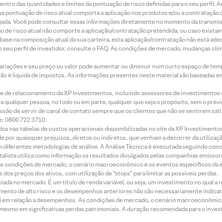
ntro das quantidades e limites da pontuação de risco definidas para o seu perfil. A
 sua pontuação de risco atual comporta a aplicação nos produtos e/ou a contratação
jada. Você pode consultar essas informações diretamente no momento da transmissã
ação de risco atual não comporte a aplicação/contratação pretendida, ou caso exista
m base na composição atual da sua carteira, esta aplicação/contratação não está ad
 seu perfil de investidor, consulte o FAQ. As condições de mercado, mudanças cl
 variações e seu preço ou valor pode aumentar ou diminuir num curto espaço de t
 não é líquida de impostos. As informações presentes neste material são baseadas e
rede de relacionamento da XP Investimentos, incluindo assessores de investimentos
ara qualquer pessoa, no todo ou em parte, qualquer que seja o propósito, sem o pr
ssão de servir de canal de contato sempre que os clientes que não se sentirem sat
e: 0800 722 3710.
dos nas tabelas de custos operacionais disponibilizadas no site da XP Investimento
 por quaisquer prejuízos, diretos ou indiretos, que venham a decorrer da utilizaç
 diferentes metodologias de análise. A Análise Técnica é executada seguindo conc
alista utiliza como informação os resultados divulgados pelas companhias emissora
 condições de mercado, o cenário macroeconômico e os eventos específicos da em
dos preços dos ativos, com utilização de “stops” para limitar as possíveis perdas.
ada no mercado. É um título de renda variável, ou seja, um investimento no qual a r
mento de alto risco e os desempenhos anteriores não são necessariamente indicat
terial em relação a desempenhos. As condições de mercado, o cenário macroeconômi
mesmo em significativas perdas patrimoniais. A duração recomendada para o inves