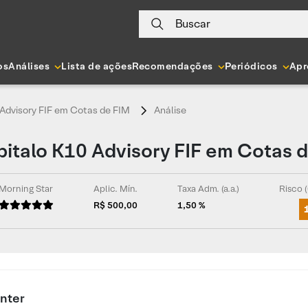
Buscar
os
Análises
Lista de ações
Recomendações
Periódicos
Apr
 Advisory FIF em Cotas de FIM
Análise
pitalo K10 Advisory FIF em Cotas 
Morning Star
Aplic. Mín.
Taxa Adm. (a.a.)
Risco (
R$ 500,00
1,50 %
inter