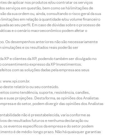
ntes de aplicar nos produtos e/ou contratar os serviços
 dos serviços em questão, bem como se há limitações de
o da sua ordem ou, ainda, consultando o risco geral da sua
m limitações em relação à quantidade e/ou volume financeiro
equada ao seu perfil. Em caso de dúvidas sobre o processo de
imáticas e o cenário macroeconômico podem afetar o
empo. Os desempenhos anteriores não são necessariamente
m simulações e os resultados reais poderão ser
 da XP e clientes da XP, podendo também ser divulgado no
évio consentimento expresso da XP Investimentos.
isfeitos com as soluções dadas pela empresa aos seus
s: www.xpi.com.br.
ão deste relatório ou seu conteúdo.
eitos como tendência, suporte, resistência, candles,
s e suas projeções. Desta forma, as opiniões dos Analistas
presa e do setor, podem divergir das opiniões dos Analistas
entabilidade não é preestabelecida, varia conforme as
ivos de resultados futuros e nenhuma declaração ou
co, os eventos específicos da empresa e do setor podem
timento é de médio-longo prazo. Não há quaisquer garantias