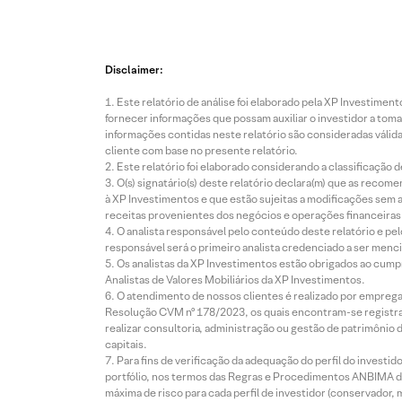
Disclaimer:
Este relatório de análise foi elaborado pela XP Investim
fornecer informações que possam auxiliar o investidor a toma
informações contidas neste relatório são consideradas válida
cliente com base no presente relatório.
Este relatório foi elaborado considerando a classificação d
O(s) signatário(s) deste relatório declara(m) que as reco
à XP Investimentos e que estão sujeitas a modificações sem 
receitas provenientes dos negócios e operações financeiras 
O analista responsável pelo conteúdo deste relatório e pe
responsável será o primeiro analista credenciado a ser menci
Os analistas da XP Investimentos estão obrigados ao cumpr
Analistas de Valores Mobiliários da XP Investimentos.
O atendimento de nossos clientes é realizado por empreg
Resolução CVM nº 178/2023, os quais encontram-se registrad
realizar consultoria, administração ou gestão de patrimônio 
capitais.
Para fins de verificação da adequação do perfil do invest
portfólio, nos termos das Regras e Procedimentos ANBIMA de
máxima de risco para cada perfil de investidor (conservado