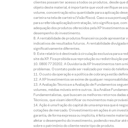
clientes possam ter acesso a todos os produtos, desde que de
objeto deste material, é importante que você verifique se a
volume, concentração e/ou quantidade para a aplicação dese
carteira na tela de carteira (Visão Risco). Caso a sua pontu
para a referida aplicação/contratação, isto significa que, co
adequação dos produtos oferecidos pela XP Investimentos ao
desempenho do investimento.
A rentabilidade de produtos financeiros pode apresentar
indicativos de resultados futuros. A rentabilidade divulgada
significativamente diferentes.
Este relatório é destinado à circulação exclusiva para a 
site da XP. Fica proibida sua reprodução ou redistribuição p
0800 77 20202. A Ouvidoria da XP Investimentos tem a mi
problemas. O contato pode ser realizado por meio do telefon
O custo da operação e a política de cobrança estão defini
A XP Investimentos se exime de qualquer responsabilidade
A Avaliação Técnica e a Avaliação de Fundamentos seguem
volumes, médias móveis entre outros. Já a Análise Fundament
Fundamentalistas, que buscam os melhores retornos dadas as
Técnicos, que visam identificar os movimentos mais prováveis 
Ação é uma fração do capital de uma empresa que é negoci
cotações de mercado. O investimento em ações é um investi
garantia, de forma expressa ou implícita, é feita neste ma
afetar o desempenho do investimento, podendo resultar até 
sobre o patrimônio do cliente neste tipo de produto.