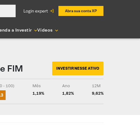
login expert
Abra sua conta XP
enda a Investir
Vídeos
de FIM
INVESTIR NESSE ATIVO
0 - 100)
Mês
Ano
12M
1,19%
1,82%
9,62%
13