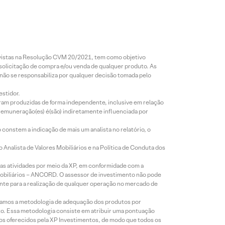
revistas na Resolução CVM 20/2021, tem como objetivo
 solicitação de compra e/ou venda de qualquer produto. As
 não se responsabiliza por qualquer decisão tomada pelo
estidor.
foram produzidas de forma independente, inclusive em relação
 remuneração(es) é(são) indiretamente influenciada por
constem a indicação de mais um analista no relatório, o
Analista de Valores Mobiliários e na Política de Conduta dos
s atividades por meio da XP, em conformidade com a
Mobiliários – ANCORD. O assessor de investimento não pode
iente para a realização de qualquer operação no mercado de
lizamos a metodologia de adequação dos produtos por
to. Essa metodologia consiste em atribuir uma pontuação
tos oferecidos pela XP Investimentos, de modo que todos os