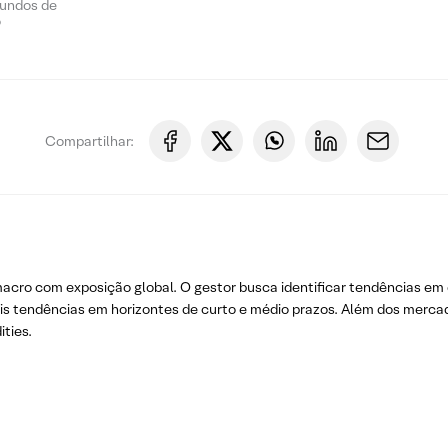
Fundos de
o
Compartilhar:
cro com exposição global. O gestor busca identificar tendências em d
s tendências em horizontes de curto e médio prazos. Além dos mercado
ties.