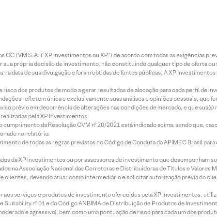
entos CCTVM S.A. (“XP Investimentos ou XP”) de acordo com todas as exigências p
r sua própria decisão de investimento, não constituindo qualquer tipo de oferta ou
s na data de sua divulgação e foram obtidas de fontes públicas. A XP Investimentos
e risco dos produtos de modo a gerar resultados de alocação para cada perfil de inv
mendações refletem única e exclusivamente suas análises e opiniões pessoais, que 
aviso prévio em decorrência de alterações nas condições de mercado, e que sua(s)
realizadas pela XP Investimentos.
lo cumprimento da Resolução CVM nº 20/2021 está indicado acima, sendo que, caso 
onado no relatório.
imento de todas as regras previstas no Código de Conduta da APIMEC Brasil para o 
ados da XP Investimentos ou por assessores de investimento que desempenham sua
os na Associação Nacional das Corretoras e Distribuidoras de Títulos e Valores 
de clientes, devendo atuar como intermediário e solicitar autorização prévia do cl
idor aos serviços e produtos de investimento oferecidos pela XP Investimentos, uti
 Suitability nº 01 e do Código ANBIMA de Distribuição de Produtos de Investimen
r, moderado e agressivo), bem como uma pontuação de risco para cada um dos produ