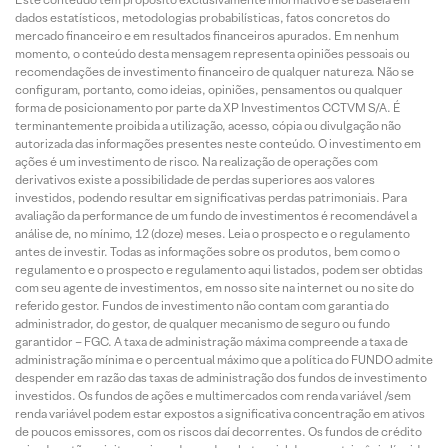
dados estatísticos, metodologias probabilísticas, fatos concretos do
mercado financeiro e em resultados financeiros apurados. Em nenhum
momento, o conteúdo desta mensagem representa opiniões pessoais ou
recomendações de investimento financeiro de qualquer natureza. Não se
configuram, portanto, como ideias, opiniões, pensamentos ou qualquer
forma de posicionamento por parte da XP Investimentos CCTVM S/A. É
terminantemente proibida a utilização, acesso, cópia ou divulgação não
autorizada das informações presentes neste conteúdo. O investimento em
ações é um investimento de risco. Na realização de operações com
derivativos existe a possibilidade de perdas superiores aos valores
investidos, podendo resultar em significativas perdas patrimoniais. Para
avaliação da performance de um fundo de investimentos é recomendável a
análise de, no mínimo, 12 (doze) meses. Leia o prospecto e o regulamento
antes de investir. Todas as informações sobre os produtos, bem como o
regulamento e o prospecto e regulamento aqui listados, podem ser obtidas
com seu agente de investimentos, em nosso site na internet ou no site do
referido gestor. Fundos de investimento não contam com garantia do
administrador, do gestor, de qualquer mecanismo de seguro ou fundo
garantidor – FGC. A taxa de administração máxima compreende a taxa de
administração mínima e o percentual máximo que a política do FUNDO admite
despender em razão das taxas de administração dos fundos de investimento
investidos. Os fundos de ações e multimercados com renda variável /sem
renda variável podem estar expostos a significativa concentração em ativos
de poucos emissores, com os riscos daí decorrentes. Os fundos de crédito