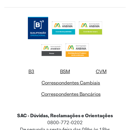
B3
BSM
CVM
Correspondentes Cambiais
Correspondentes Bancários
SAC - Dúvidas, Reclamações e Orientações
0800-772-0202
De segunda a sexta-feira das 09hs às 18hs