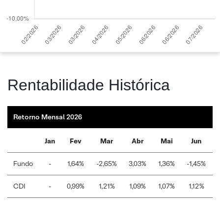
Rentabilidade Histórica
Retorno Mensal 2026
Jan
Fev
Mar
Abr
Mai
Jun
Fundo
-
1,64%
-2,65%
3,03%
1,36%
-1,45%
CDI
-
0,99%
1,21%
1,09%
1,07%
1,12%