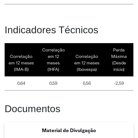
Indicadores Técnicos
Correlação
Perda
Correlação
em 12
Correlação
Máxima
em 12 meses
meses
em 12 meses
(Desde
(IMA-B)
(IHFA)
(Ibovespa)
início)
0,64
0,59
0,56
-2,59
Documentos
Material de Divulgação