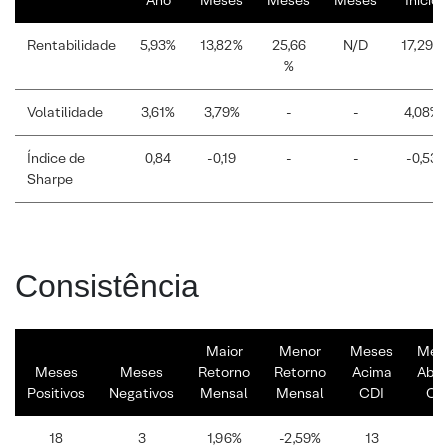
Ano
Meses
Meses
Meses
Início
Rentabilidade
5,93%
13,82%
25,66
N/D
17,29%
%
Volatilidade
3,61%
3,79%
-
-
4,08%
Índice de
0,84
-0,19
-
-
-0,53
Sharpe
Consistência
Maior
Menor
Meses
Mes
Meses
Meses
Retorno
Retorno
Acima
Abai
Positivos
Negativos
Mensal
Mensal
CDI
CD
18
3
1,96%
-2,59%
13
8