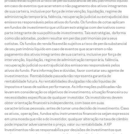
privado estão sujeitos a risco de perda substancial de seu patrimônio líquido
em caso de eventos que acarretem o não pagamento dos ativos integrantes
de sua carteira, inclusive por força de intervenção, liquidação, regime de
administração temporária, falência, recuperação judicial ou extrajudicial dos
emissores responsáveis pelos ativos do fundo. Os fundos de cotas aplicam
em fundos de investimento que utilizam estratégias com derivativos como
parte integrante de sua política de investimento. Tais estratégias, da forma
como são adotadas, podem resultar em perdas patrimoniais para seus
cotistas. Os fundos de renda fixa estão sujeitos a risco de perda substancial
de seu patrimônio líquido em caso de eventos que acarretem o não
pagamento dos ativos integrantes de sua carteira, inclusive por força de
intervenção, liquidação, regime de administração temporária, falência,
recuperação judicial ou extrajudicial dos emissores responsáveis pelos
ativos do fundo. Para informações e dúvidas, favor contatar seu agente de
investimentos. Rentabilidade passada não representa garantia de
rentabilidade futura. As rentabilidades divulgadas não são líquidas de
impostos e taxas de saída e performance. As informações publicadas não
levam em consideração os objetivos de investimento, situação financeira ou
necessidades específicas de qualquer investidor. Os investidores devem
obter orientação financeira independente, com base em suas
características pessoais, antes de tomar uma decisão de investimento. Caso
os ativos, operações, fundos e/ou instrumentos financeiros sejam expressos
em uma moeda que não a do investidor, qualquer alteração na taxa de câmbio
pode impactar adversamente o preço, valor ou rentabilidade. A XP
Investimentos não se responsabiliza por decisões de investimentos que