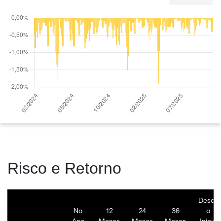
Risco e Retorno
Desde
No
12
24
36
o