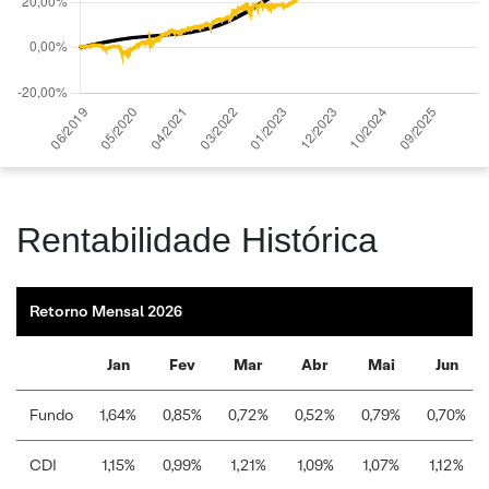
Rentabilidade Histórica
Retorno Mensal 2026
Jan
Fev
Mar
Abr
Mai
Jun
Fundo
1,64%
0,85%
0,72%
0,52%
0,79%
0,70%
CDI
1,15%
0,99%
1,21%
1,09%
1,07%
1,12%