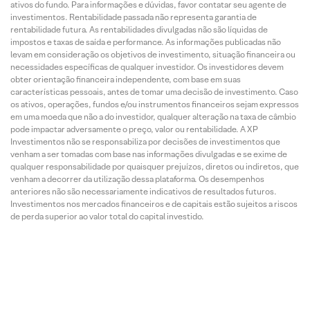
ativos do fundo. Para informações e dúvidas, favor contatar seu agente de
investimentos. Rentabilidade passada não representa garantia de
rentabilidade futura. As rentabilidades divulgadas não são líquidas de
impostos e taxas de saída e performance. As informações publicadas não
levam em consideração os objetivos de investimento, situação financeira ou
necessidades específicas de qualquer investidor. Os investidores devem
obter orientação financeira independente, com base em suas
características pessoais, antes de tomar uma decisão de investimento. Caso
os ativos, operações, fundos e/ou instrumentos financeiros sejam expressos
em uma moeda que não a do investidor, qualquer alteração na taxa de câmbio
pode impactar adversamente o preço, valor ou rentabilidade. A XP
Investimentos não se responsabiliza por decisões de investimentos que
venham a ser tomadas com base nas informações divulgadas e se exime de
qualquer responsabilidade por quaisquer prejuízos, diretos ou indiretos, que
venham a decorrer da utilização dessa plataforma. Os desempenhos
anteriores não são necessariamente indicativos de resultados futuros.
Investimentos nos mercados financeiros e de capitais estão sujeitos a riscos
de perda superior ao valor total do capital investido.