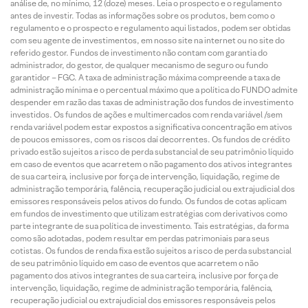
análise de, no mínimo, 12 (doze) meses. Leia o prospecto e o regulamento
antes de investir. Todas as informações sobre os produtos, bem como o
regulamento e o prospecto e regulamento aqui listados, podem ser obtidas
com seu agente de investimentos, em nosso site na internet ou no site do
referido gestor. Fundos de investimento não contam com garantia do
administrador, do gestor, de qualquer mecanismo de seguro ou fundo
garantidor – FGC. A taxa de administração máxima compreende a taxa de
administração mínima e o percentual máximo que a política do FUNDO admite
despender em razão das taxas de administração dos fundos de investimento
investidos. Os fundos de ações e multimercados com renda variável /sem
renda variável podem estar expostos a significativa concentração em ativos
de poucos emissores, com os riscos daí decorrentes. Os fundos de crédito
privado estão sujeitos a risco de perda substancial de seu patrimônio líquido
em caso de eventos que acarretem o não pagamento dos ativos integrantes
de sua carteira, inclusive por força de intervenção, liquidação, regime de
administração temporária, falência, recuperação judicial ou extrajudicial dos
emissores responsáveis pelos ativos do fundo. Os fundos de cotas aplicam
em fundos de investimento que utilizam estratégias com derivativos como
parte integrante de sua política de investimento. Tais estratégias, da forma
como são adotadas, podem resultar em perdas patrimoniais para seus
cotistas. Os fundos de renda fixa estão sujeitos a risco de perda substancial
de seu patrimônio líquido em caso de eventos que acarretem o não
pagamento dos ativos integrantes de sua carteira, inclusive por força de
intervenção, liquidação, regime de administração temporária, falência,
recuperação judicial ou extrajudicial dos emissores responsáveis pelos