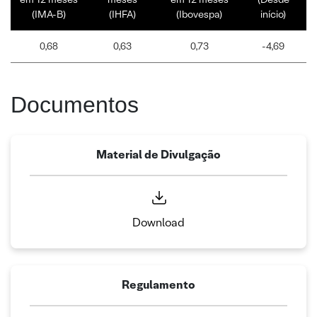
(IMA-B)
(IHFA)
(Ibovespa)
início)
0,68
0,63
0,73
-4,69
Documentos
Material de Divulgação
Download
Regulamento