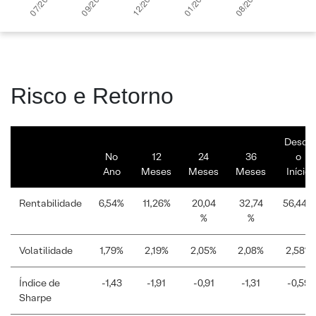
Risco e Retorno
Desde
No
12
24
36
o
Ano
Meses
Meses
Meses
Início
Rentabilidade
6,54%
11,26%
20,04
32,74
56,44%
%
%
Volatilidade
1,79%
2,19%
2,05%
2,08%
2,58%
Índice de
-1,43
-1,91
-0,91
-1,31
-0,59
Sharpe