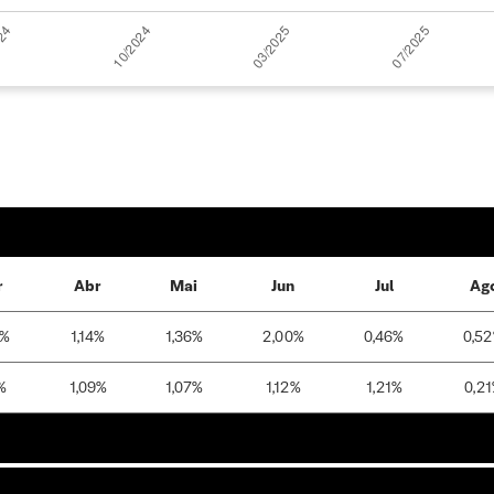
r
Abr
Mai
Jun
Jul
Ag
0%
1,14%
1,36%
2,00%
0,46%
0,5
%
1,09%
1,07%
1,12%
1,21%
0,2