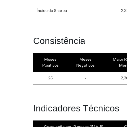
Índice de Sharpe
2,3
Consistência
Meses
Meses
Maior R
Positivos
Negativos
Men
25
-
2,3
Indicadores Técnicos
Correlação em 12 meses (IMA-B)
C