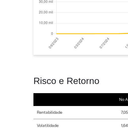
Risco e Retorno
No A
Rentabilidade
7,0
Volatilidade
1,6