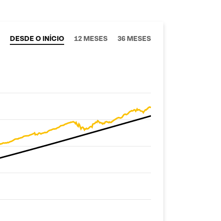
DESDE O INÍCIO
12 MESES
36 MESES