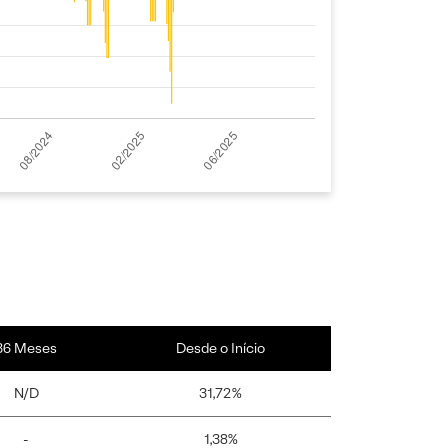
36 Meses
Desde o Início
N/D
31,72%
-
1,38%