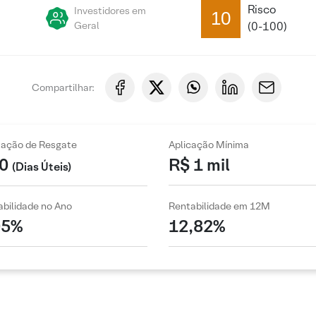
Risco
Investidores em
10
Geral
(0-100)
Compartilhar:
zação de Resgate
Aplicação Mínima
0
R$ 1 mil
(Dias Úteis)
bilidade no Ano
Rentabilidade em 12M
05%
12,82%