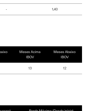
-
1,40
baixo
Meses Acima
Meses Abaixo
IBOV
IBOV
13
12
ovespa)
Perda Máxima (Desde início)