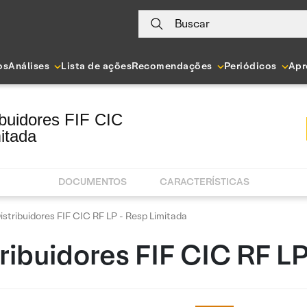
Buscar
os
Análises
Lista de ações
Recomendações
Periódicos
Apr
ribuidores FIF CIC
itada
DOCUMENTOS
CARACTERÍSTICAS
istribuidores FIF CIC RF LP - Resp Limitada
tribuidores FIF CIC RF L