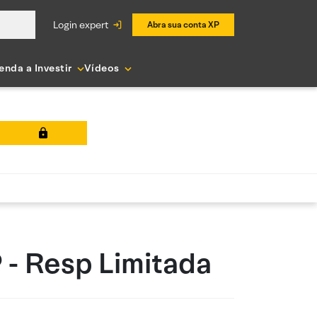
login expert
Abra sua conta XP
enda a Investir
Vídeos
P - Resp Limitada