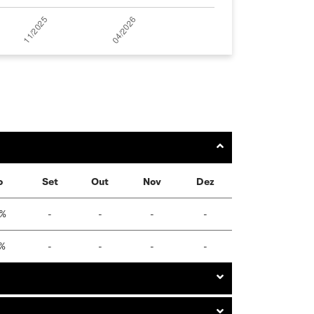
o
Set
Out
Nov
Dez
2%
-
-
-
-
1%
-
-
-
-