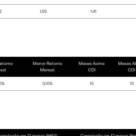
2
1,56
1,41
etorno
Menor Retorno
Meses Acima
Meses A
sal
Mensal
CDI
CDI
0%
0,10%
15
10
orrelação em 12 meses (IHFA)
Correlação em 12 meses (Ib