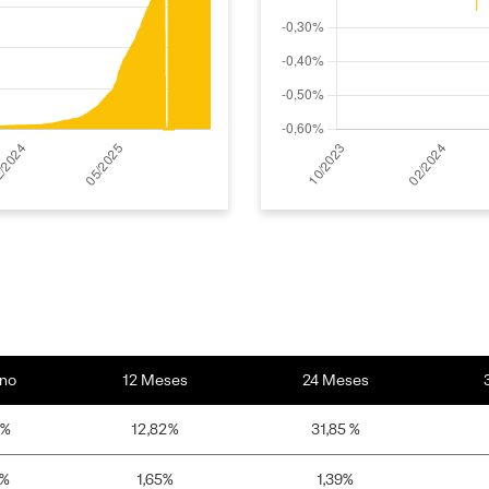
no
12 Meses
24 Meses
5%
12,82%
31,85 %
4%
1,65%
1,39%