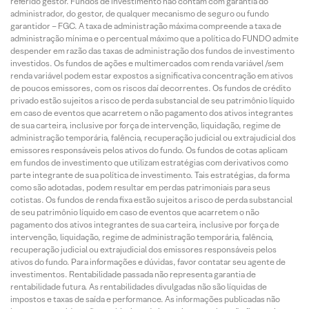
referido gestor. Fundos de investimento não contam com garantia do
administrador, do gestor, de qualquer mecanismo de seguro ou fundo
garantidor – FGC. A taxa de administração máxima compreende a taxa de
administração mínima e o percentual máximo que a política do FUNDO admite
despender em razão das taxas de administração dos fundos de investimento
investidos. Os fundos de ações e multimercados com renda variável /sem
renda variável podem estar expostos a significativa concentração em ativos
de poucos emissores, com os riscos daí decorrentes. Os fundos de crédito
privado estão sujeitos a risco de perda substancial de seu patrimônio líquido
em caso de eventos que acarretem o não pagamento dos ativos integrantes
de sua carteira, inclusive por força de intervenção, liquidação, regime de
administração temporária, falência, recuperação judicial ou extrajudicial dos
emissores responsáveis pelos ativos do fundo. Os fundos de cotas aplicam
em fundos de investimento que utilizam estratégias com derivativos como
parte integrante de sua política de investimento. Tais estratégias, da forma
como são adotadas, podem resultar em perdas patrimoniais para seus
cotistas. Os fundos de renda fixa estão sujeitos a risco de perda substancial
de seu patrimônio líquido em caso de eventos que acarretem o não
pagamento dos ativos integrantes de sua carteira, inclusive por força de
intervenção, liquidação, regime de administração temporária, falência,
recuperação judicial ou extrajudicial dos emissores responsáveis pelos
ativos do fundo. Para informações e dúvidas, favor contatar seu agente de
investimentos. Rentabilidade passada não representa garantia de
rentabilidade futura. As rentabilidades divulgadas não são líquidas de
impostos e taxas de saída e performance. As informações publicadas não