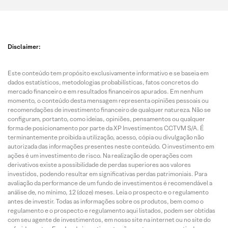
Disclaimer:
Este conteúdo tem propósito exclusivamente informativo e se baseia em
dados estatísticos, metodologias probabilísticas, fatos concretos do
mercado financeiro e em resultados financeiros apurados. Em nenhum
momento, o conteúdo desta mensagem representa opiniões pessoais ou
recomendações de investimento financeiro de qualquer natureza. Não se
configuram, portanto, como ideias, opiniões, pensamentos ou qualquer
forma de posicionamento por parte da XP Investimentos CCTVM S/A. É
terminantemente proibida a utilização, acesso, cópia ou divulgação não
autorizada das informações presentes neste conteúdo. O investimento em
ações é um investimento de risco. Na realização de operações com
derivativos existe a possibilidade de perdas superiores aos valores
investidos, podendo resultar em significativas perdas patrimoniais. Para
avaliação da performance de um fundo de investimentos é recomendável a
análise de, no mínimo, 12 (doze) meses. Leia o prospecto e o regulamento
antes de investir. Todas as informações sobre os produtos, bem como o
regulamento e o prospecto e regulamento aqui listados, podem ser obtidas
com seu agente de investimentos, em nosso site na internet ou no site do