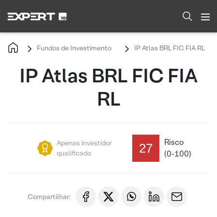
Fundos de Investimento
IP Atlas BRL FIC FIA RL
IP Atlas BRL FIC FIA
RL
Risco
Apenas investidor
27
qualificado
(0-100)
Compartilhar: