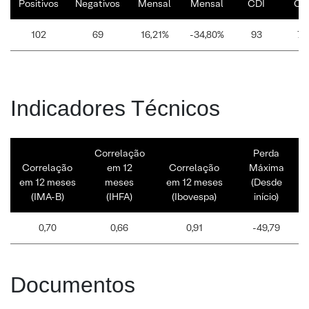
Positivos
Negativos
Mensal
Mensal
CDI
CD
102
69
16,21%
-34,80%
93
78
Indicadores Técnicos
Correlação
Perda
Correlação
em 12
Correlação
Máxima
em 12 meses
meses
em 12 meses
(Desde
(IMA-B)
(IHFA)
(Ibovespa)
início)
0,70
0,66
0,91
-49,79
Documentos