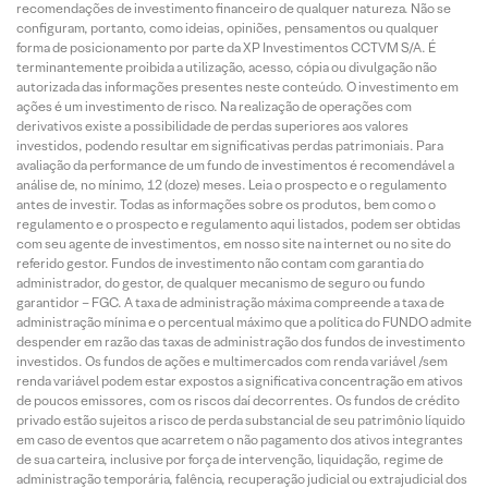
recomendações de investimento financeiro de qualquer natureza. Não se
configuram, portanto, como ideias, opiniões, pensamentos ou qualquer
forma de posicionamento por parte da XP Investimentos CCTVM S/A. É
terminantemente proibida a utilização, acesso, cópia ou divulgação não
autorizada das informações presentes neste conteúdo. O investimento em
ações é um investimento de risco. Na realização de operações com
derivativos existe a possibilidade de perdas superiores aos valores
investidos, podendo resultar em significativas perdas patrimoniais. Para
avaliação da performance de um fundo de investimentos é recomendável a
análise de, no mínimo, 12 (doze) meses. Leia o prospecto e o regulamento
antes de investir. Todas as informações sobre os produtos, bem como o
regulamento e o prospecto e regulamento aqui listados, podem ser obtidas
com seu agente de investimentos, em nosso site na internet ou no site do
referido gestor. Fundos de investimento não contam com garantia do
administrador, do gestor, de qualquer mecanismo de seguro ou fundo
garantidor – FGC. A taxa de administração máxima compreende a taxa de
administração mínima e o percentual máximo que a política do FUNDO admite
despender em razão das taxas de administração dos fundos de investimento
investidos. Os fundos de ações e multimercados com renda variável /sem
renda variável podem estar expostos a significativa concentração em ativos
de poucos emissores, com os riscos daí decorrentes. Os fundos de crédito
privado estão sujeitos a risco de perda substancial de seu patrimônio líquido
em caso de eventos que acarretem o não pagamento dos ativos integrantes
de sua carteira, inclusive por força de intervenção, liquidação, regime de
administração temporária, falência, recuperação judicial ou extrajudicial dos