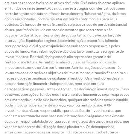
emissores responsáveis pelos ativos do fundo. Os fundos de cotas aplicam
em fundos de investimento que utilizam estratégias com derivativos como
parte integrante de sua política de investimento. Tais estratégias, da forma
como são adotadas, podem resultar em perdas patrimoniais para seus
cotistas. Os fundos de renda fixa estão sujeitos a risco de perda substancial
de seu patrimônio líquido em caso de eventos que acarretem o não
pagamento dos ativos integrantes de sua carteira, inclusive por força de
intervenção, liquidação, regime de administração temporária, falência,
recuperação judicial ou extrajudicial dos emissores responsáveis pelos
ativos do fundo. Para informações e dúvidas, favor contatar seu agente de
investimentos. Rentabilidade passada não representa garantia de
rentabilidade futura. As rentabilidades divulgadas não são líquidas de
impostos e taxas de saída e performance. As informações publicadas não
levam em consideração os objetivos de investimento, situação financeira ou
necessidades específicas de qualquer investidor. Os investidores devem
obter orientação financeira independente, com base em suas
características pessoais, antes de tomar uma decisão de investimento. Caso
os ativos, operações, fundos e/ou instrumentos financeiros sejam expressos
em uma moeda que não a do investidor, qualquer alteração na taxa de câmbio
pode impactar adversamente o preço, valor ou rentabilidade. A XP
Investimentos não se responsabiliza por decisões de investimentos que
venham a ser tomadas com base nas informações divulgadas e se exime de
qualquer responsabilidade por quaisquer prejuízos, diretos ou indiretos, que
venham a decorrer da utilização dessa plataforma. Os desempenhos
anteriores não são necessariamente indicativos de resultados futuros.