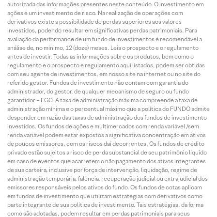
autorizada das informações presentes neste conteúdo. O investimento em
ações é um investimento de risco. Na realização de operações com
derivativos existe a possibilidade de perdas superiores aos valores
investidos, podendo resultar em significativas perdas patrimoniais. Para
avaliação da performance de um fundo de investimentos é recomendável a
análise de, no mínimo, 12 (doze) meses. Leia o prospecto e o regulamento
antes de investir. Todas as informações sobre os produtos, bem como o
regulamento e o prospecto e regulamento aqui listados, podem ser obtidas
com seu agente de investimentos, em nosso site na internet ou no site do
referido gestor. Fundos de investimento não contam com garantia do
administrador, do gestor, de qualquer mecanismo de seguro ou fundo
garantidor – FGC. A taxa de administração máxima compreende a taxa de
administração mínima e o percentual máximo que a política do FUNDO admite
despender em razão das taxas de administração dos fundos de investimento
investidos. Os fundos de ações e multimercados com renda variável /sem
renda variável podem estar expostos a significativa concentração em ativos
de poucos emissores, com os riscos daí decorrentes. Os fundos de crédito
privado estão sujeitos a risco de perda substancial de seu patrimônio líquido
em caso de eventos que acarretem o não pagamento dos ativos integrantes
de sua carteira, inclusive por força de intervenção, liquidação, regime de
administração temporária, falência, recuperação judicial ou extrajudicial dos
emissores responsáveis pelos ativos do fundo. Os fundos de cotas aplicam
em fundos de investimento que utilizam estratégias com derivativos como
parte integrante de sua política de investimento. Tais estratégias, da forma
como são adotadas, podem resultar em perdas patrimoniais para seus