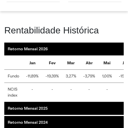
Rentabilidade Histórica
Retorno Mensal 2026
Jan
Fev
Mar
Abr
Mai
Ju
Fundo
-11,89%
-19,39%
3,27%
-3,79%
1,00%
-15,
NCIS
-
-
-
-
-
-
index
Retorno Mensal 2025
Retorno Mensal 2024