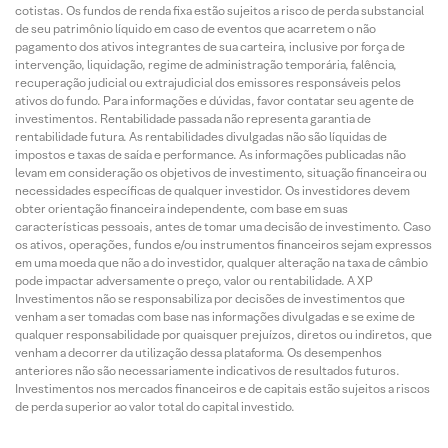
cotistas. Os fundos de renda fixa estão sujeitos a risco de perda substancial
de seu patrimônio líquido em caso de eventos que acarretem o não
pagamento dos ativos integrantes de sua carteira, inclusive por força de
intervenção, liquidação, regime de administração temporária, falência,
recuperação judicial ou extrajudicial dos emissores responsáveis pelos
ativos do fundo. Para informações e dúvidas, favor contatar seu agente de
investimentos. Rentabilidade passada não representa garantia de
rentabilidade futura. As rentabilidades divulgadas não são líquidas de
impostos e taxas de saída e performance. As informações publicadas não
levam em consideração os objetivos de investimento, situação financeira ou
necessidades específicas de qualquer investidor. Os investidores devem
obter orientação financeira independente, com base em suas
características pessoais, antes de tomar uma decisão de investimento. Caso
os ativos, operações, fundos e/ou instrumentos financeiros sejam expressos
em uma moeda que não a do investidor, qualquer alteração na taxa de câmbio
pode impactar adversamente o preço, valor ou rentabilidade. A XP
Investimentos não se responsabiliza por decisões de investimentos que
venham a ser tomadas com base nas informações divulgadas e se exime de
qualquer responsabilidade por quaisquer prejuízos, diretos ou indiretos, que
venham a decorrer da utilização dessa plataforma. Os desempenhos
anteriores não são necessariamente indicativos de resultados futuros.
Investimentos nos mercados financeiros e de capitais estão sujeitos a riscos
de perda superior ao valor total do capital investido.