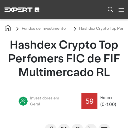
Fundos de Investimento
Hashdex Crypto Top Perfo
Hashdex Crypto Top
Perfomers FIC de FIF
Multimercado RL
Risco
Investidores em
59
Geral
(0-100)