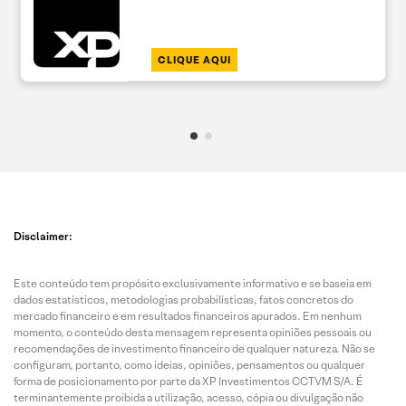
CLIQUE AQUI
Disclaimer:
Este conteúdo tem propósito exclusivamente informativo e se baseia em
dados estatísticos, metodologias probabilísticas, fatos concretos do
mercado financeiro e em resultados financeiros apurados. Em nenhum
momento, o conteúdo desta mensagem representa opiniões pessoais ou
recomendações de investimento financeiro de qualquer natureza. Não se
configuram, portanto, como ideias, opiniões, pensamentos ou qualquer
forma de posicionamento por parte da XP Investimentos CCTVM S/A. É
terminantemente proibida a utilização, acesso, cópia ou divulgação não