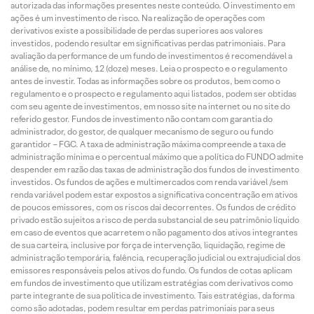
autorizada das informações presentes neste conteúdo. O investimento em
ações é um investimento de risco. Na realização de operações com
derivativos existe a possibilidade de perdas superiores aos valores
investidos, podendo resultar em significativas perdas patrimoniais. Para
avaliação da performance de um fundo de investimentos é recomendável a
análise de, no mínimo, 12 (doze) meses. Leia o prospecto e o regulamento
antes de investir. Todas as informações sobre os produtos, bem como o
regulamento e o prospecto e regulamento aqui listados, podem ser obtidas
com seu agente de investimentos, em nosso site na internet ou no site do
referido gestor. Fundos de investimento não contam com garantia do
administrador, do gestor, de qualquer mecanismo de seguro ou fundo
garantidor – FGC. A taxa de administração máxima compreende a taxa de
administração mínima e o percentual máximo que a política do FUNDO admite
despender em razão das taxas de administração dos fundos de investimento
investidos. Os fundos de ações e multimercados com renda variável /sem
renda variável podem estar expostos a significativa concentração em ativos
de poucos emissores, com os riscos daí decorrentes. Os fundos de crédito
privado estão sujeitos a risco de perda substancial de seu patrimônio líquido
em caso de eventos que acarretem o não pagamento dos ativos integrantes
de sua carteira, inclusive por força de intervenção, liquidação, regime de
administração temporária, falência, recuperação judicial ou extrajudicial dos
emissores responsáveis pelos ativos do fundo. Os fundos de cotas aplicam
em fundos de investimento que utilizam estratégias com derivativos como
parte integrante de sua política de investimento. Tais estratégias, da forma
como são adotadas, podem resultar em perdas patrimoniais para seus