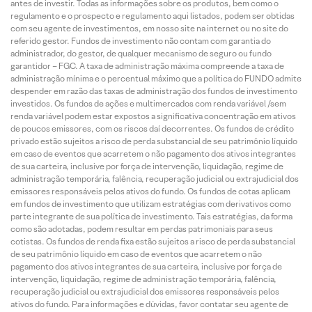
antes de investir. Todas as informações sobre os produtos, bem como o
regulamento e o prospecto e regulamento aqui listados, podem ser obtidas
com seu agente de investimentos, em nosso site na internet ou no site do
referido gestor. Fundos de investimento não contam com garantia do
administrador, do gestor, de qualquer mecanismo de seguro ou fundo
garantidor – FGC. A taxa de administração máxima compreende a taxa de
administração mínima e o percentual máximo que a política do FUNDO admite
despender em razão das taxas de administração dos fundos de investimento
investidos. Os fundos de ações e multimercados com renda variável /sem
renda variável podem estar expostos a significativa concentração em ativos
de poucos emissores, com os riscos daí decorrentes. Os fundos de crédito
privado estão sujeitos a risco de perda substancial de seu patrimônio líquido
em caso de eventos que acarretem o não pagamento dos ativos integrantes
de sua carteira, inclusive por força de intervenção, liquidação, regime de
administração temporária, falência, recuperação judicial ou extrajudicial dos
emissores responsáveis pelos ativos do fundo. Os fundos de cotas aplicam
em fundos de investimento que utilizam estratégias com derivativos como
parte integrante de sua política de investimento. Tais estratégias, da forma
como são adotadas, podem resultar em perdas patrimoniais para seus
cotistas. Os fundos de renda fixa estão sujeitos a risco de perda substancial
de seu patrimônio líquido em caso de eventos que acarretem o não
pagamento dos ativos integrantes de sua carteira, inclusive por força de
intervenção, liquidação, regime de administração temporária, falência,
recuperação judicial ou extrajudicial dos emissores responsáveis pelos
ativos do fundo. Para informações e dúvidas, favor contatar seu agente de