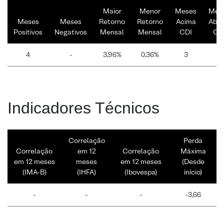
Maior
Menor
Meses
Mes
Meses
Meses
Retorno
Retorno
Acima
Abai
Positivos
Negativos
Mensal
Mensal
CDI
CD
4
-
3,96%
0,36%
3
1
Indicadores Técnicos
Correlação
Perda
Correlação
em 12
Correlação
Máxima
em 12 meses
meses
em 12 meses
(Desde
(IMA-B)
(IHFA)
(Ibovespa)
início)
-
-
-
-3,66