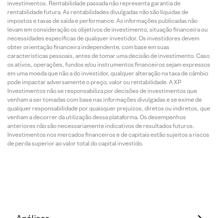
investimentos. Rentabilidade passada não representa garantia de
rentabilidade futura. As rentabilidades divulgadas não são líquidas de
impostos e taxas de saída e performance. As informações publicadas não
levam em consideração os objetivos de investimento, situação financeira ou
necessidades específicas de qualquer investidor. Os investidores devem
obter orientação financeira independente, com base em suas
características pessoais, antes de tomar uma decisão de investimento. Caso
os ativos, operações, fundos e/ou instrumentos financeiros sejam expressos
em uma moeda que não a do investidor, qualquer alteração na taxa de câmbio
pode impactar adversamente o preço, valor ou rentabilidade. A XP
Investimentos não se responsabiliza por decisões de investimentos que
venham a ser tomadas com base nas informações divulgadas e se exime de
qualquer responsabilidade por quaisquer prejuízos, diretos ou indiretos, que
venham a decorrer da utilização dessa plataforma. Os desempenhos
anteriores não são necessariamente indicativos de resultados futuros.
Investimentos nos mercados financeiros e de capitais estão sujeitos a riscos
de perda superior ao valor total do capital investido.