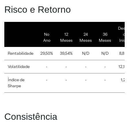
Risco e Retorno
Desd
No
12
24
36
o
Ano
Meses
Meses
Meses
Início
Rentabilidade
29,50%
39,54%
N/D
N/D
8,81%
Volatilidade
-
-
-
-
12,16
Índice de
-
-
-
-
1,24
Sharpe
Consistência