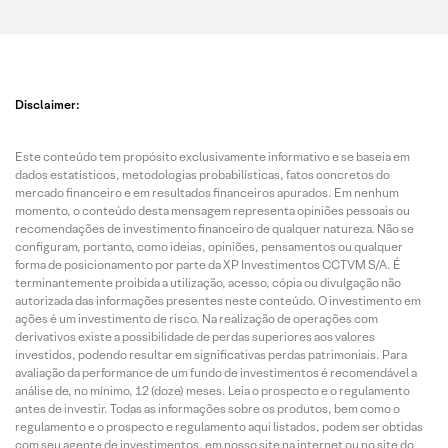
Disclaimer:
Este conteúdo tem propósito exclusivamente informativo e se baseia em
dados estatísticos, metodologias probabilísticas, fatos concretos do
mercado financeiro e em resultados financeiros apurados. Em nenhum
momento, o conteúdo desta mensagem representa opiniões pessoais ou
recomendações de investimento financeiro de qualquer natureza. Não se
configuram, portanto, como ideias, opiniões, pensamentos ou qualquer
forma de posicionamento por parte da XP Investimentos CCTVM S/A. É
terminantemente proibida a utilização, acesso, cópia ou divulgação não
autorizada das informações presentes neste conteúdo. O investimento em
ações é um investimento de risco. Na realização de operações com
derivativos existe a possibilidade de perdas superiores aos valores
investidos, podendo resultar em significativas perdas patrimoniais. Para
avaliação da performance de um fundo de investimentos é recomendável a
análise de, no mínimo, 12 (doze) meses. Leia o prospecto e o regulamento
antes de investir. Todas as informações sobre os produtos, bem como o
regulamento e o prospecto e regulamento aqui listados, podem ser obtidas
com seu agente de investimentos, em nosso site na internet ou no site do