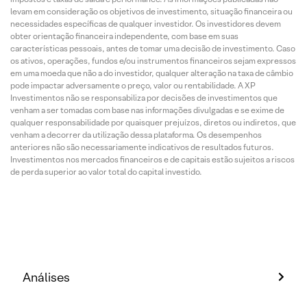
levam em consideração os objetivos de investimento, situação financeira ou
necessidades específicas de qualquer investidor. Os investidores devem
obter orientação financeira independente, com base em suas
características pessoais, antes de tomar uma decisão de investimento. Caso
os ativos, operações, fundos e/ou instrumentos financeiros sejam expressos
em uma moeda que não a do investidor, qualquer alteração na taxa de câmbio
pode impactar adversamente o preço, valor ou rentabilidade. A XP
Investimentos não se responsabiliza por decisões de investimentos que
venham a ser tomadas com base nas informações divulgadas e se exime de
qualquer responsabilidade por quaisquer prejuízos, diretos ou indiretos, que
venham a decorrer da utilização dessa plataforma. Os desempenhos
anteriores não são necessariamente indicativos de resultados futuros.
Investimentos nos mercados financeiros e de capitais estão sujeitos a riscos
de perda superior ao valor total do capital investido.
Análises