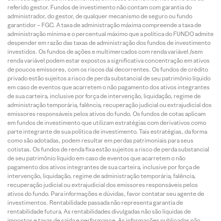
referido gestor. Fundos de investimento não contam com garantia do
administrador, do gestor, de qualquer mecanismo de seguro ou fundo
garantidor – FGC. A taxa de administração máxima compreende a taxa de
administração mínima e o percentual máximo que a política do FUNDO admite
despender em razão das taxas de administração dos fundos de investimento
investidos. Os fundos de ações e multimercados com renda variável /sem
renda variável podem estar expostos a significativa concentração em ativos
de poucos emissores, com os riscos daí decorrentes. Os fundos de crédito
privado estão sujeitos a risco de perda substancial de seu patrimônio líquido
em caso de eventos que acarretem o não pagamento dos ativos integrantes
de sua carteira, inclusive por força de intervenção, liquidação, regime de
administração temporária, falência, recuperação judicial ou extrajudicial dos
emissores responsáveis pelos ativos do fundo. Os fundos de cotas aplicam
em fundos de investimento que utilizam estratégias com derivativos como
parte integrante de sua política de investimento. Tais estratégias, da forma
como são adotadas, podem resultar em perdas patrimoniais para seus
cotistas. Os fundos de renda fixa estão sujeitos a risco de perda substancial
de seu patrimônio líquido em caso de eventos que acarretem o não
pagamento dos ativos integrantes de sua carteira, inclusive por força de
intervenção, liquidação, regime de administração temporária, falência,
recuperação judicial ou extrajudicial dos emissores responsáveis pelos
ativos do fundo. Para informações e dúvidas, favor contatar seu agente de
investimentos. Rentabilidade passada não representa garantia de
rentabilidade futura. As rentabilidades divulgadas não são líquidas de
impostos e taxas de saída e performance. As informações publicadas não