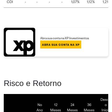
CDI
-
-
-
-
1,07%
1,12%
1,21%
Abra sua conta na XP Investimentos
ABRA SUA CONTA NA XP
Risco e Retorno
Desde
No
12
24
36
o
Ano
Meses
Meses
Meses
Início