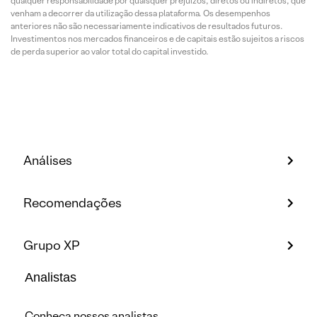
qualquer responsabilidade por quaisquer prejuízos, diretos ou indiretos, que
venham a decorrer da utilização dessa plataforma. Os desempenhos
anteriores não são necessariamente indicativos de resultados futuros.
Investimentos nos mercados financeiros e de capitais estão sujeitos a riscos
de perda superior ao valor total do capital investido.
Análises
Recomendações
Grupo XP
Analistas
Conheça nossos analistas