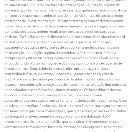
de sua carteira, inclusive por força de intervenção, liquidação, regime de
administração temporária, falência, recuperação judicial ou extrajudicial dos
emissores responsáveis pelos ativos do fundo. Os fundos de cotas aplicam
em fundos de investimento que utilizam estratégias com derivativos como
parte integrante de sua política de investimento. Tais estratégias, da forma
como são adotadas, podem resultar em perdas patrimoniais para seus
cotistas. Os fundos de renda fixa estão sujeitos a risco de perda substancial
de seu patrimônio líquido em caso de eventos que acarretem o não
pagamento dos ativos integrantes de sua carteira, inclusive por força de
intervenção, liquidação, regime de administração temporária, falência,
recuperação judicial ou extrajudicial dos emissores responsáveis pelos
ativos do fundo. Para informações e dúvidas, favor contatar seu agente de
investimentos. Rentabilidade passada não representa garantia de
rentabilidade futura. As rentabilidades divulgadas não são líquidas de
impostos e taxas de saída e performance. As informações publicadas não
levam em consideração os objetivos de investimento, situação financeira ou
necessidades específicas de qualquer investidor. Os investidores devem
obter orientação financeira independente, com base em suas
características pessoais, antes de tomar uma decisão de investimento. Caso
os ativos, operações, fundos e/ou instrumentos financeiros sejam expressos
em uma moeda que não a do investidor, qualquer alteração na taxa de câmbio
pode impactar adversamente o preço, valor ou rentabilidade. A XP
Investimentos não se responsabiliza por decisões de investimentos que
venham a ser tomadas com base nas informações divulgadas e se exime de