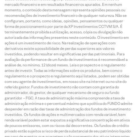
mercado financeiro e em resultados financeiros apurados. Em nenhum
momento, o conteúdo desta mensagem representa opiniões pessoais ou
recomendações de investimento financeiro de qualquer natureza. Não se
configuram, portanto, como ideias, opiniões, pensamentos ou qualquer
forma de posicionamento por parte da XP Investimentos CCTVM S/A. É
terminantemente proibida a utilização, acesso, cópia ou divulgação não
autorizada das informações presentes neste conteúdo. O investimento em
ações é um investimento de risco. Na realização de operações com
derivativos existe a possibilidade de perdas superiores aos valores
investidos, podendo resultar em significativas perdas patrimoniais. Para
avaliação da performance de um fundo de investimentos é recomendável a
análise de, no mínimo, 12 (doze) meses. Leia o prospecto e o regulamento
antes de investir. Todas as informações sobre os produtos, bem como o
regulamento e o prospecto e regulamento aqui listados, podem ser obtidas
com seu agente de investimentos, em nosso site na internet ou no site do
referido gestor. Fundos de investimento não contam com garantia do
administrador, do gestor, de qualquer mecanismo de seguro ou fundo
garantidor – FGC. A taxa de administração máxima compreende a taxa de
administração mínima e o percentual máximo que a política do FUNDO admite
despender em razão das taxas de administração dos fundos de investimento
investidos. Os fundos de ações e multimercados com renda variável /sem
renda variável podem estar expostos a significativa concentração em ativos
de poucos emissores, com os riscos daí decorrentes. Os fundos de crédito
privado estão sujeitos a risco de perda substancial de seu patrimônio líquido
em caso de eventos que acarretem o não pagamento dos ativos integrantes