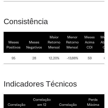
Consistência
Maior
Menor
Meses
Mes
Meses
Meses
Retorno
Retorno
Acima
Abai
Positivos
Negativos
Mensal
Mensal
CDI
CD
95
28
12,20%
-13,88%
59
64
Indicadores Técnicos
Correlação
Perda
Correlação
em 12
Correlação
Máxima