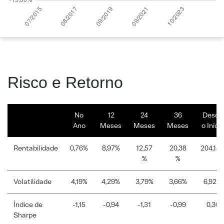
Risco e Retorno
No
12
24
36
Desde
Ano
Meses
Meses
Meses
o Início
Rentabilidade
0,76%
8,97%
12,57
20,38
204,14
%
%
Volatilidade
4,19%
4,29%
3,79%
3,66%
6,92%
Índice de
-1,15
-0,94
-1,31
-0,99
0,30
Sharpe