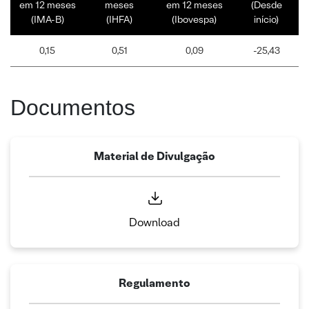
em 12 meses
meses
em 12 meses
(Desde
(IMA-B)
(IHFA)
(Ibovespa)
início)
0,15
0,51
0,09
-25,43
Documentos
Material de Divulgação
Download
Regulamento