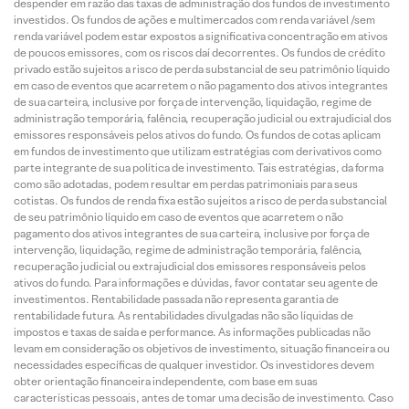
despender em razão das taxas de administração dos fundos de investimento
investidos. Os fundos de ações e multimercados com renda variável /sem
renda variável podem estar expostos a significativa concentração em ativos
de poucos emissores, com os riscos daí decorrentes. Os fundos de crédito
privado estão sujeitos a risco de perda substancial de seu patrimônio líquido
em caso de eventos que acarretem o não pagamento dos ativos integrantes
de sua carteira, inclusive por força de intervenção, liquidação, regime de
administração temporária, falência, recuperação judicial ou extrajudicial dos
emissores responsáveis pelos ativos do fundo. Os fundos de cotas aplicam
em fundos de investimento que utilizam estratégias com derivativos como
parte integrante de sua política de investimento. Tais estratégias, da forma
como são adotadas, podem resultar em perdas patrimoniais para seus
cotistas. Os fundos de renda fixa estão sujeitos a risco de perda substancial
de seu patrimônio líquido em caso de eventos que acarretem o não
pagamento dos ativos integrantes de sua carteira, inclusive por força de
intervenção, liquidação, regime de administração temporária, falência,
recuperação judicial ou extrajudicial dos emissores responsáveis pelos
ativos do fundo. Para informações e dúvidas, favor contatar seu agente de
investimentos. Rentabilidade passada não representa garantia de
rentabilidade futura. As rentabilidades divulgadas não são líquidas de
impostos e taxas de saída e performance. As informações publicadas não
levam em consideração os objetivos de investimento, situação financeira ou
necessidades específicas de qualquer investidor. Os investidores devem
obter orientação financeira independente, com base em suas
características pessoais, antes de tomar uma decisão de investimento. Caso