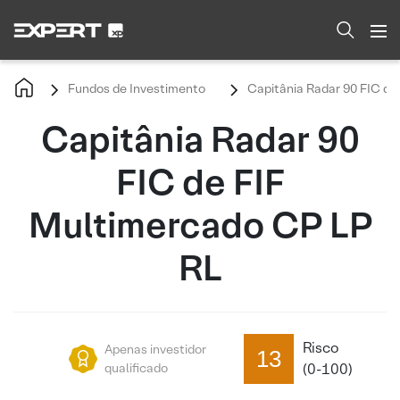
Fundos de Investimento
Capitânia Radar 90 FIC de
Capitânia Radar 90
FIC de FIF
Multimercado CP LP
RL
Risco
Apenas investidor
13
qualificado
(0-100)