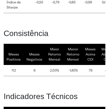
Índice de
-0,50
-0,79
-0,85
-0,99
0,60
Sharpe
Consistência
Maior
Menor
Meses
Mes
Meses
Meses
Retorno
Retorno
Acima
Abai
Positivos
Negativos
Mensal
Mensal
CDI
CD
112
6
2,00%
-1,80%
78
40
Indicadores Técnicos