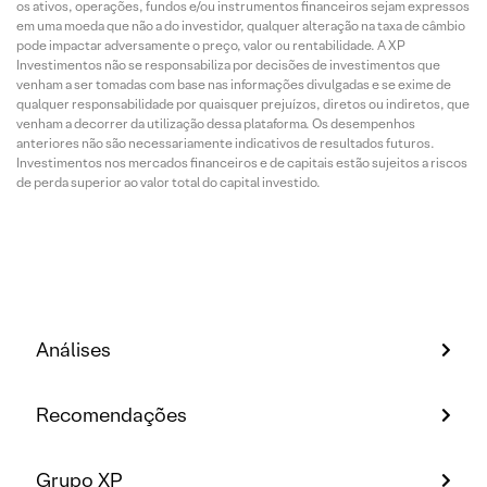
os ativos, operações, fundos e/ou instrumentos financeiros sejam expressos
em uma moeda que não a do investidor, qualquer alteração na taxa de câmbio
pode impactar adversamente o preço, valor ou rentabilidade. A XP
Investimentos não se responsabiliza por decisões de investimentos que
venham a ser tomadas com base nas informações divulgadas e se exime de
qualquer responsabilidade por quaisquer prejuízos, diretos ou indiretos, que
venham a decorrer da utilização dessa plataforma. Os desempenhos
anteriores não são necessariamente indicativos de resultados futuros.
Investimentos nos mercados financeiros e de capitais estão sujeitos a riscos
de perda superior ao valor total do capital investido.
Análises
Recomendações
Grupo XP