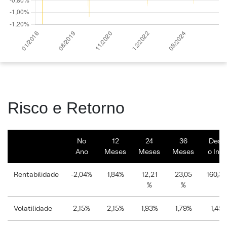
Risco e Retorno
No
12
24
36
Desd
Ano
Meses
Meses
Meses
o Iníc
Rentabilidade
-2,04%
1,84%
12,21
23,05
160,3
%
%
Volatilidade
2,15%
2,15%
1,93%
1,79%
1,45