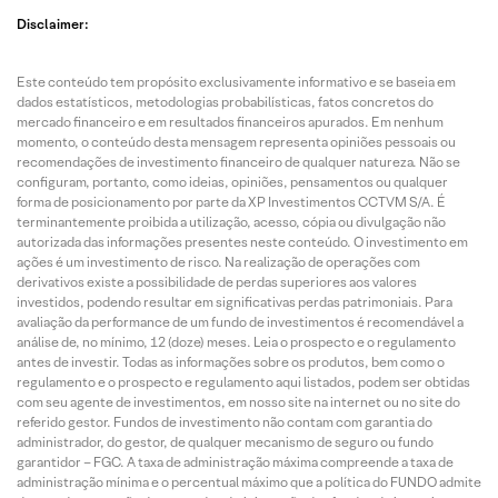
Disclaimer:
Este conteúdo tem propósito exclusivamente informativo e se baseia em
dados estatísticos, metodologias probabilísticas, fatos concretos do
mercado financeiro e em resultados financeiros apurados. Em nenhum
momento, o conteúdo desta mensagem representa opiniões pessoais ou
recomendações de investimento financeiro de qualquer natureza. Não se
configuram, portanto, como ideias, opiniões, pensamentos ou qualquer
forma de posicionamento por parte da XP Investimentos CCTVM S/A. É
terminantemente proibida a utilização, acesso, cópia ou divulgação não
autorizada das informações presentes neste conteúdo. O investimento em
ações é um investimento de risco. Na realização de operações com
derivativos existe a possibilidade de perdas superiores aos valores
investidos, podendo resultar em significativas perdas patrimoniais. Para
avaliação da performance de um fundo de investimentos é recomendável a
análise de, no mínimo, 12 (doze) meses. Leia o prospecto e o regulamento
antes de investir. Todas as informações sobre os produtos, bem como o
regulamento e o prospecto e regulamento aqui listados, podem ser obtidas
com seu agente de investimentos, em nosso site na internet ou no site do
referido gestor. Fundos de investimento não contam com garantia do
administrador, do gestor, de qualquer mecanismo de seguro ou fundo
garantidor – FGC. A taxa de administração máxima compreende a taxa de
administração mínima e o percentual máximo que a política do FUNDO admite