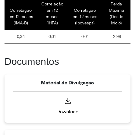
Correlação
Perda
Correlação
em 12
Correlação
Máxima
em 12 meses
meses
em 12 meses
(Desde
(IMA-B)
(IHFA)
(Ibovespa)
início)
0,34
0,01
0,01
-2,98
Documentos
Material de Divulgação
Download