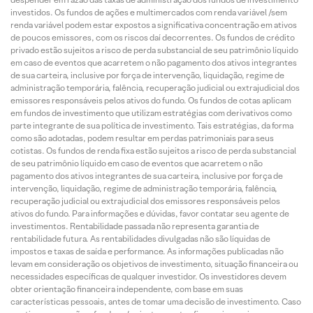
investidos. Os fundos de ações e multimercados com renda variável /sem
renda variável podem estar expostos a significativa concentração em ativos
de poucos emissores, com os riscos daí decorrentes. Os fundos de crédito
privado estão sujeitos a risco de perda substancial de seu patrimônio líquido
em caso de eventos que acarretem o não pagamento dos ativos integrantes
de sua carteira, inclusive por força de intervenção, liquidação, regime de
administração temporária, falência, recuperação judicial ou extrajudicial dos
emissores responsáveis pelos ativos do fundo. Os fundos de cotas aplicam
em fundos de investimento que utilizam estratégias com derivativos como
parte integrante de sua política de investimento. Tais estratégias, da forma
como são adotadas, podem resultar em perdas patrimoniais para seus
cotistas. Os fundos de renda fixa estão sujeitos a risco de perda substancial
de seu patrimônio líquido em caso de eventos que acarretem o não
pagamento dos ativos integrantes de sua carteira, inclusive por força de
intervenção, liquidação, regime de administração temporária, falência,
recuperação judicial ou extrajudicial dos emissores responsáveis pelos
ativos do fundo. Para informações e dúvidas, favor contatar seu agente de
investimentos. Rentabilidade passada não representa garantia de
rentabilidade futura. As rentabilidades divulgadas não são líquidas de
impostos e taxas de saída e performance. As informações publicadas não
levam em consideração os objetivos de investimento, situação financeira ou
necessidades específicas de qualquer investidor. Os investidores devem
obter orientação financeira independente, com base em suas
características pessoais, antes de tomar uma decisão de investimento. Caso