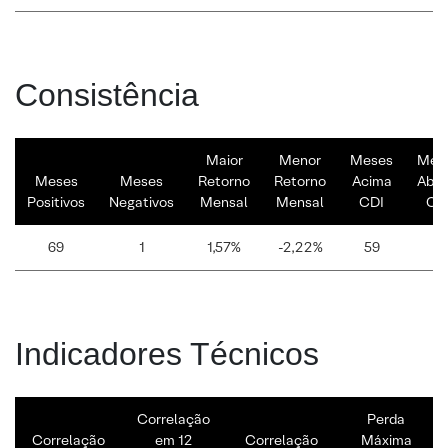
Consistência
Maior
Menor
Meses
Mes
Meses
Meses
Retorno
Retorno
Acima
Abai
Positivos
Negativos
Mensal
Mensal
CDI
CD
69
1
1,57%
-2,22%
59
11
Indicadores Técnicos
Correlação
Perda
Correlação
em 12
Correlação
Máxima