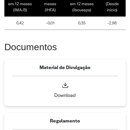
em 12 meses
meses
em 12 meses
(Desde
(IMA-B)
(IHFA)
(Ibovespa)
início)
0,42
-0,01
0,35
-2,98
Documentos
Material de Divulgação
Download
Regulamento