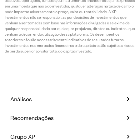
os ativos, operações, fundos e/ou instrumentos financeiros sejam expressos
em uma moeda que não a do investidor, qualquer alteração na taxa de câmbio
pode impactar adversamente o preço, valor ou rentabilidade. A XP
Investimentos não se responsabiliza por decisões de investimentos que
venham a ser tomadas com base nas informações divulgadas e se exime de
qualquer responsabilidade por quaisquer prejuízos, diretos ou indiretos, que
venham a decorrer da utilização dessa plataforma. Os desempenhos
anteriores não são necessariamente indicativos de resultados futuros.
Investimentos nos mercados financeiros e de capitais estão sujeitos a riscos
de perda superior ao valor total do capital investido.
Análises
Recomendações
Grupo XP