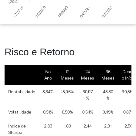
Risco e Retorno
No
12
24
36
Desde
Ano
Meses
Meses
Meses
o Início
Rentabilidade
8,34%
15,06%
30,97
48,30
90,55%
%
%
Volatilidade
0,51%
0,50%
0,54%
0,49%
0,87%
Índice de
2,33
1,69
2,44
2,31
2,56
Sharpe