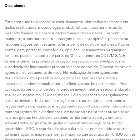
Disclaimer:
Este conteúdo tem propósito exclusivamente informativo e se baseia em
dados estatísticos, metodologias probabilísticas, fatos concretos do
mercado financeiro e em resultados financeiros apurados. Em nenhum
momento, o conteúdo desta mensagem representa opiniões pessoais ou
recomendações de investimento financeiro de qualquer natureza. Não se
configuram, portanto, como ideias, opiniões, pensamentos ou qualquer
forma de posicionamento por parte da XP Investimentos CCTVM S/A. É
terminantemente proibida a utilização, acesso, cópia ou divulgação não
autorizada das informações presentes neste conteúdo. O investimento em
ações é um investimento de risco. Na realização de operações com
derivativos existe a possibilidade de perdas superiores aos valores
investidos, podendo resultar em significativas perdas patrimoniais. Para
avaliação da performance de um fundo de investimentos é recomendável a
análise de, no mínimo, 12 (doze) meses. Leia o prospecto e o regulamento
antes de investir. Todas as informações sobre os produtos, bem como o
regulamento e o prospecto e regulamento aqui listados, podem ser obtidas
com seu agente de investimentos, em nosso site na internet ou no site do
referido gestor. Fundos de investimento não contam com garantia do
administrador, do gestor, de qualquer mecanismo de seguro ou fundo
garantidor – FGC. A taxa de administração máxima compreende a taxa de
administração mínima e o percentual máximo que a política do FUNDO admite
despender em razão das taxas de administração dos fundos de investimento