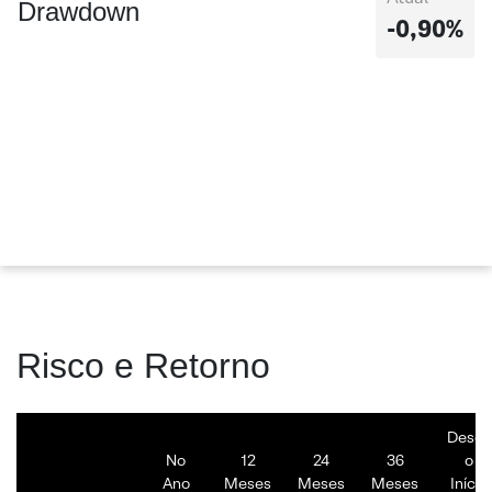
Drawdown
-0,90%
Risco e Retorno
Desde
No
12
24
36
o
Ano
Meses
Meses
Meses
Início