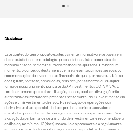
Disclaimer:
Este conteúdo tem propósito exclusivamente informativo e se baseia em
dados estatísticos, metodologias probabilísticas, fatos concretos do
mercado financeiro e em resultados financeiros apurados. Em nenhum
momento, o conteúdo desta mensagem representa opiniões pessoais ou
recomendações de investimento financeiro de qualquer natureza. Não se
configuram, portanto, como ideias, opiniões, pensamentos ou qualquer
forma de posicionamento por parte da XP Investimentos CCTVM S/A. É
terminantemente proibida a utilização, acesso, cópia ou divulgação não
autorizada das informações presentes neste conteúdo. O investimento em
ações é um investimento de risco. Na realização de operações com
derivativos existe a possibilidade de perdas superiores aos valores
investidos, podendo resultar em significativas perdas patrimoniais. Para
avaliação da performance de um fundo de investimentos é recomendável a
análise de, no mínimo, 12 (doze) meses. Leia o prospecto e o regulamento
antes de investir. Todas as informações sobre os produtos, bem como o