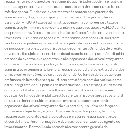
regulamento e o prospecto e regulamento aqui listados, podem ser obtidas
com seu agente de investimentos, em nosso site na internet ou no site do
referido gestor. Fundos de investimento não contam com garantia do
administrador, do gestor, de qualquer mecanismo de seguro ou fundo
garantidor – FGC. A taxa de administração máxima compreende a taxa de
administração mínima e o percentual máximo que a política do FUNDO admite
despender em razão das taxas de administração dos fundos de investimento
investidos. Os fundos de ações e multimercados com renda variável /sem
renda variável podem estar expostos a significativa concentração em ativos
de poucos emissores, com os riscos daí decorrentes. Os fundos de crédito
privado estão sujeitos a risco de perda substancial de seu patrimônio líquido
em caso de eventos que acarretem o não pagamento dos ativos integrantes
de sua carteira, inclusive por força de intervenção, liquidação, regime de
administração temporária, falência, recuperação judicial ou extrajudicial dos
emissores responsáveis pelos ativos do fundo. Os fundos de cotas aplicam
em fundos de investimento que utilizam estratégias com derivativos como
parte integrante de sua política de investimento. Tais estratégias, da forma
como são adotadas, podem resultar em perdas patrimoniais para seus
cotistas. Os fundos de renda fixa estão sujeitos a risco de perda substancial
de seu patrimônio líquido em caso de eventos que acarretem o não
pagamento dos ativos integrantes de sua carteira, inclusive por força de
intervenção, liquidação, regime de administração temporária, falência,
recuperação judicial ou extrajudicial dos emissores responsáveis pelos
ativos do fundo. Para informações e dúvidas, favor contatar seu agente de
investimentos. Rentabilidade passada não representa garantia de