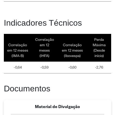
Indicadores Técnicos
Correlação
Perda
Correlação
em 12
Correlação
Máxima
em 12 meses
meses
em 12 meses
(Desde
(IMA-B)
(IHFA)
(Ibovespa)
início)
-0,64
-0,59
-0,60
-2,76
Documentos
Material de Divulgação