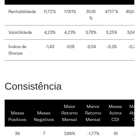
Rentabilidade
11,72%
17,81%
35,16
47,17 %
49,04
%
Volatilidade
4,23%
4,23%
3,78%
3,25%
3,04%
Índice de
-1,43
-0,18
-0,34
-0,26
-0,21
Sharpe
Consistência
Maior
Menor
Meses
Mes
Meses
Meses
Retorno
Retorno
Acima
Abai
Positivos
Negativos
Mensal
Mensal
CDI
CD
36
7
3,86%
-1,77%
19
24