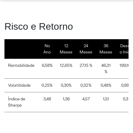
Risco e Retorno
No
12
24
36
Desde
Ano
Meses
Meses
Meses
o Início
Rentabilidade
6,58%
12,65%
27,15 %
46,31
199,16
%
Volatilidade
0,25%
0,30%
0,32%
0,48%
0,99%
Índice de
3,48
1,36
4,57
1,51
0,31
Sharpe