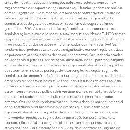
antes de investir. Todas as informações sobre os produtos, bem como o
regulamento e o prospecto e regulamento aqui listados, podem ser obtidas
com seu agente de investimentos, em nosso site na internet ou no site do
referido gestor. Fundos de investimento não contam com garantia do
administrador, do gestor, de qualquer mecanismo de seguro ou fundo
garantidor – FGC. A taxa de administração máxima compreende a taxa de
administração mínima e o percentual máximo que a política do FUNDO admite
despender em razão das taxas de administração dos fundos de investimento
investidos. Os fundos de ações e multimercados com renda variável /sem
renda variável podem estar expostos a significativa concentração em ativos
de poucos emissores, com os riscos daí decorrentes. Os fundos de crédito
privado estão sujeitos a risco de perda substancial de seu patrimônio líquido
em caso de eventos que acarretem o não pagamento dos ativos integrantes
de sua carteira, inclusive por força de intervenção, liquidação, regime de
administração temporária, falência, recuperação judicial ou extrajudicial dos
emissores responsáveis pelos ativos do fundo. Os fundos de cotas aplicam
em fundos de investimento que utilizam estratégias com derivativos como
parte integrante de sua política de investimento. Tais estratégias, da forma
como são adotadas, podem resultar em perdas patrimoniais para seus
cotistas. Os fundos de renda fixa estão sujeitos a risco de perda substancial
de seu patrimônio líquido em caso de eventos que acarretem o não
pagamento dos ativos integrantes de sua carteira, inclusive por força de
intervenção, liquidação, regime de administração temporária, falência,
recuperação judicial ou extrajudicial dos emissores responsáveis pelos
ativos do fundo. Para informações e dúvidas, favor contatar seu agente de