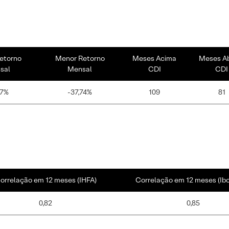
etorno
Menor Retorno
Meses Acima
Meses A
sal
Mensal
CDI
CDI
87%
-37,74%
109
81
orrelação em 12 meses (IHFA)
Correlação em 12 meses (Ib
0,82
0,85