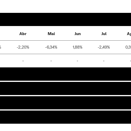
Abr
Mai
Jun
Jul
A
%
-2,20%
-6,34%
1,88%
-2,49%
0,
-
-
-
-