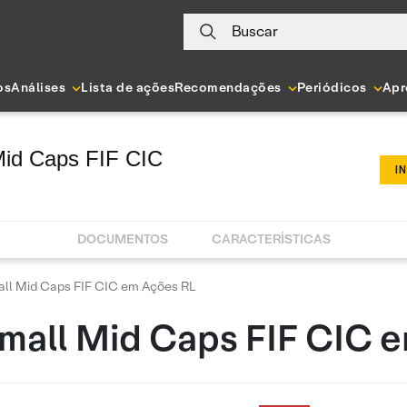
Buscar
os
Análises
Lista de ações
Recomendações
Periódicos
Apr
Mid Caps FIF CIC
I
DOCUMENTOS
CARACTERÍSTICAS
ll Mid Caps FIF CIC em Ações RL
mall Mid Caps FIF CIC 