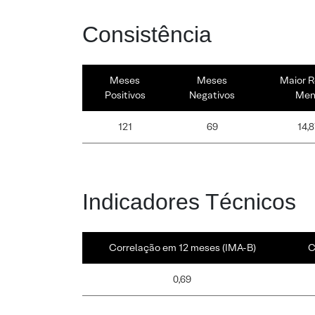
Consistência
Meses
Meses
Maior R
Positivos
Negativos
Men
121
69
14,
Indicadores Técnicos
Correlação em 12 meses (IMA-B)
C
0,69