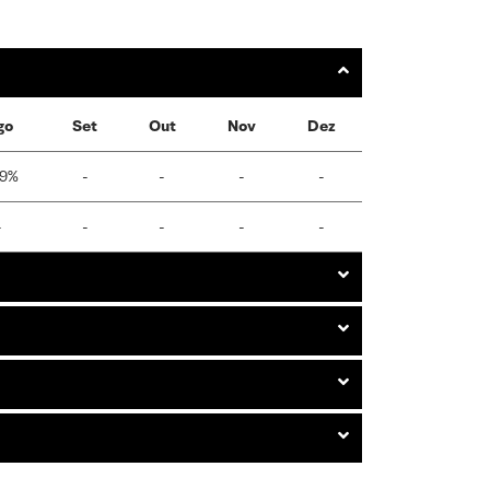
go
Set
Out
Nov
Dez
39%
-
-
-
-
-
-
-
-
-