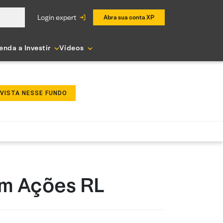
login expert
Abra sua conta XP
enda a Investir
Vídeos
NVISTA NESSE FUNDO
em Ações RL