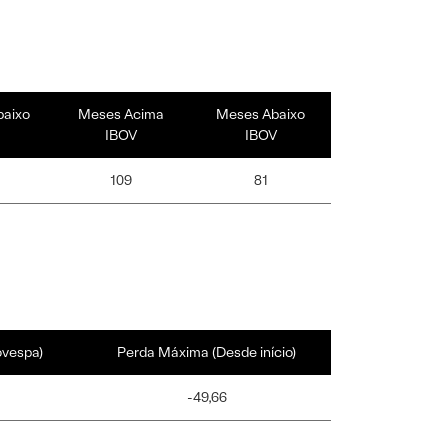
baixo
Meses Acima
Meses Abaixo
IBOV
IBOV
109
81
ovespa)
Perda Máxima (Desde início)
-49,66