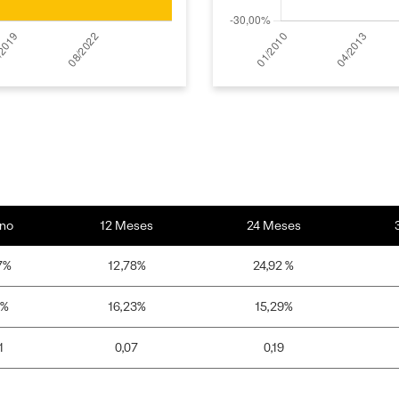
no
12 Meses
24 Meses
7%
12,78%
24,92 %
1%
16,23%
15,29%
1
0,07
0,19