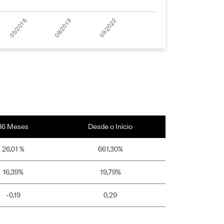
36 Meses
Desde o Início
26,01 %
661,30%
16,39%
19,79%
-0,19
0,29