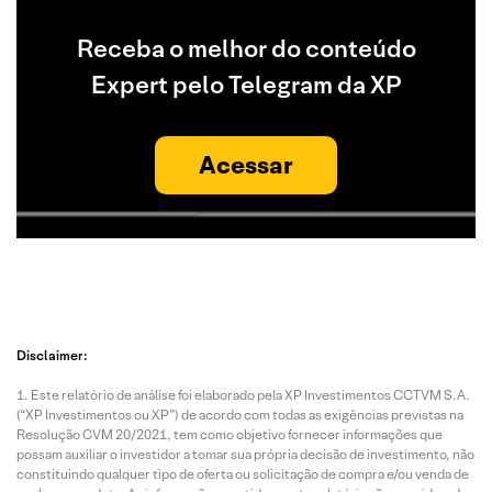
Receba o melhor do conteúdo
Expert pelo Telegram da XP
Acessar
Disclaimer:
Este relatório de análise foi elaborado pela XP Investimentos CCTVM S.A.
(“XP Investimentos ou XP”) de acordo com todas as exigências previstas na
Resolução CVM 20/2021, tem como objetivo fornecer informações que
possam auxiliar o investidor a tomar sua própria decisão de investimento, não
constituindo qualquer tipo de oferta ou solicitação de compra e/ou venda de