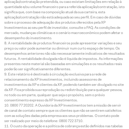
aplicação/contratação pretendida, ou caso existam limitações em relação à
quantidade e/ou volume financeiro para a referida aplicação/contratação, isto
significa que, com base na composição atual da sua carteira, esta
aplicação/contratação não está adequada ao seu perfil. Em caso de dúvidas
sobre o processo de adequação dos produtos oferecidos pela XP
Investimentos ao seu perfil de investidor, consulte o FAQ. As condições de
mercado, mudanças climáticas e o cenário macroeconômico podem afetar o
desempenho do investimento.
A rentabilidade de produtos financeiros pode apresentar variações e seu
preço ou valor pode aumentar ou diminuir num curto espaço de tempo. Os
desempenhos anteriores não são necessariamente indicativos de resultados
futuros. A rentabilidade divulgada não é líquida de impostos. As informações
presentes neste material são baseadas em simulações e os resultados reais
poderão ser significativamente diferentes.
Este relatório é destinado à circulação exclusiva para a rede de
relacionamento da XP Investimentos, incluindo assessores de
investimentos da XP e clientes da XP, podendo também ser divulgado no site
da XP. Fica proibida sua reprodução ou redistribuição para qualquer pessoa,
no todo ou em parte, qualquer que seja o propósito, sem o prévio
consentimento expresso da XP Investimentos.
0800 77 20202. A Ouvidoria da XP Investimentos tem a missão de servir
de canal de contato sempre que os clientes que não se sentirem satisfeitos
com as soluções dadas pela empresa aos seus problemas. O contato pode
ser realizado por meio do telefone: 0800 722 3710.
O custo da operação e a política de cobrança estão definidos nas tabelas