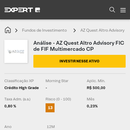
Fundos de Investimento
AZ Quest Altro Advisory F
Análise - AZ Quest Altro Advisory FIC
de FIF Multimercado CP
INVESTIR NESSE ATIVO
Classificação XP
Morning Star
Aplic. Mín.
Crédito High Grade
-
R$ 500,00
Taxa Adm. (a.a.)
Risco (0 - 100)
Mês
0,80 %
0,23%
13
Ano
12M