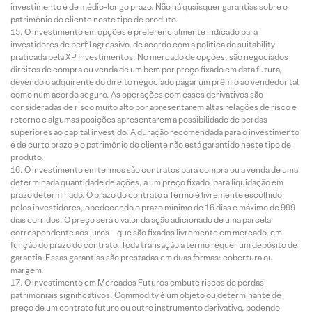
investimento é de médio-longo prazo. Não há quaisquer garantias sobre o
patrimônio do cliente neste tipo de produto.
O investimento em opções é preferencialmente indicado para
investidores de perfil agressivo, de acordo com a política de suitability
praticada pela XP Investimentos. No mercado de opções, são negociados
direitos de compra ou venda de um bem por preço fixado em data futura,
devendo o adquirente do direito negociado pagar um prêmio ao vendedor tal
como num acordo seguro. As operações com esses derivativos são
consideradas de risco muito alto por apresentarem altas relações de risco e
retorno e algumas posições apresentarem a possibilidade de perdas
superiores ao capital investido. A duração recomendada para o investimento
é de curto prazo e o patrimônio do cliente não está garantido neste tipo de
produto.
O investimento em termos são contratos para compra ou a venda de uma
determinada quantidade de ações, a um preço fixado, para liquidação em
prazo determinado. O prazo do contrato a Termo é livremente escolhido
pelos investidores, obedecendo o prazo mínimo de 16 dias e máximo de 999
dias corridos. O preço será o valor da ação adicionado de uma parcela
correspondente aos juros – que são fixados livremente em mercado, em
função do prazo do contrato. Toda transação a termo requer um depósito de
garantia. Essas garantias são prestadas em duas formas: cobertura ou
margem.
O investimento em Mercados Futuros embute riscos de perdas
patrimoniais significativos. Commodity é um objeto ou determinante de
preço de um contrato futuro ou outro instrumento derivativo, podendo