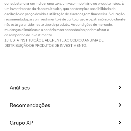
consubstanciar um índice, uma taxa, um valor mobiliário ou produto físico. É
um investimento de risco muito alto, que contempla a possibilidade de
oscilação de preço devido à utilização de alavancagem financeira. A duração
recomendada para o investimento é de curto prazo e o patrimônio do cliente
não está garantido neste tipo de produto. As condições de mercado,
mudanças climáticas e o cenário macroeconômico podem afetar o
desempenho do investimento.
ESTA INSTITUIÇÃO É ADERENTE AO CÓDIGO ANBIMA DE
DISTRIBUIÇÃO DE PRODUTOS DE INVESTIMENTO.
Análises
Recomendações
Grupo XP