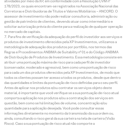
atividades por meio da XP, em conformidade com a Resolução CVM nº
178/2023, os quais encontram-se registrados na Associação Nacional das
Corretoras e Distribuidoras de Títulos e Valores Mobiliários – ANCORD. O
assessor de investimento não pode realizar consultoria, administração ou
gestão de patrimônio de clientes, devendo atuar como intermediário e
solicitar autorização prévia do cliente para a realização de qualquer operação
no mercado de capitais.
Para fins de verificação da adequação do perfil do investidor aos serviços e
produtos de investimento oferecidos pela XP Investimentos, utilizamos a
metodologia de adequação dos produtos por portfólio, nos termos das
Regras e Procedimentos ANBIMA de Suitability nº 01 e do Código ANBIMA
de Distribuição de Produtos de Investimento. Essa metodologia consiste em
atribuir uma pontuação máxima de risco para cada perfil de investidor
(conservador, moderado e agressivo), bem como uma pontuação de risco
para cada um dos produtos oferecidos pela XP Investimentos, de modo que
todos os clientes possam ter acesso a todos os produtos, desde que dentro
das quantidades e limites da pontuação de risco definidas para o seu perfil.
Antes de aplicar nos produtos e/ou contratar os serviços objeto deste
material, é importante que você verifique se a sua pontuação de risco atual
comporta a aplicação nos produtos e/ou a contratação dos serviços em
questão, bem como se há limitações de volume, concentração e/ou
quantidade para a aplicação desejada. Você pode consultar essas
informações diretamente no momento da transmissão da sua ordem ou,
ainda, consultando o risco geral da sua carteira na tela de carteira (Visão
Risco). Caso a sua pontuação de risco atual não comporte a