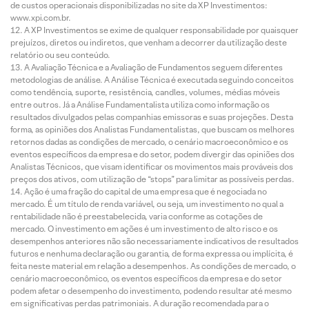
de custos operacionais disponibilizadas no site da XP Investimentos:
www.xpi.com.br.
A XP Investimentos se exime de qualquer responsabilidade por quaisquer
prejuízos, diretos ou indiretos, que venham a decorrer da utilização deste
relatório ou seu conteúdo.
A Avaliação Técnica e a Avaliação de Fundamentos seguem diferentes
metodologias de análise. A Análise Técnica é executada seguindo conceitos
como tendência, suporte, resistência, candles, volumes, médias móveis
entre outros. Já a Análise Fundamentalista utiliza como informação os
resultados divulgados pelas companhias emissoras e suas projeções. Desta
forma, as opiniões dos Analistas Fundamentalistas, que buscam os melhores
retornos dadas as condições de mercado, o cenário macroeconômico e os
eventos específicos da empresa e do setor, podem divergir das opiniões dos
Analistas Técnicos, que visam identificar os movimentos mais prováveis dos
preços dos ativos, com utilização de “stops” para limitar as possíveis perdas.
Ação é uma fração do capital de uma empresa que é negociada no
mercado. É um título de renda variável, ou seja, um investimento no qual a
rentabilidade não é preestabelecida, varia conforme as cotações de
mercado. O investimento em ações é um investimento de alto risco e os
desempenhos anteriores não são necessariamente indicativos de resultados
futuros e nenhuma declaração ou garantia, de forma expressa ou implícita, é
feita neste material em relação a desempenhos. As condições de mercado, o
cenário macroeconômico, os eventos específicos da empresa e do setor
podem afetar o desempenho do investimento, podendo resultar até mesmo
em significativas perdas patrimoniais. A duração recomendada para o