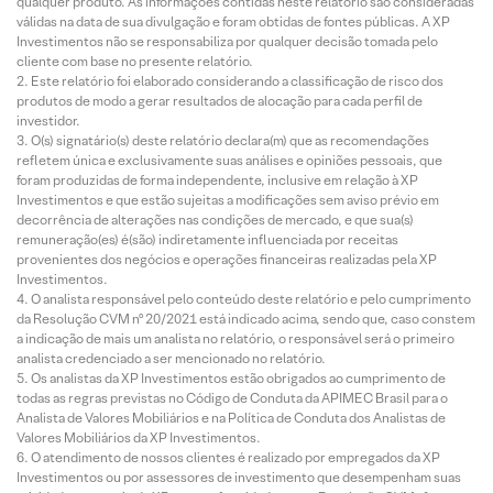
qualquer produto. As informações contidas neste relatório são consideradas
válidas na data de sua divulgação e foram obtidas de fontes públicas. A XP
Investimentos não se responsabiliza por qualquer decisão tomada pelo
cliente com base no presente relatório.
Este relatório foi elaborado considerando a classificação de risco dos
produtos de modo a gerar resultados de alocação para cada perfil de
investidor.
O(s) signatário(s) deste relatório declara(m) que as recomendações
refletem única e exclusivamente suas análises e opiniões pessoais, que
foram produzidas de forma independente, inclusive em relação à XP
Investimentos e que estão sujeitas a modificações sem aviso prévio em
decorrência de alterações nas condições de mercado, e que sua(s)
remuneração(es) é(são) indiretamente influenciada por receitas
provenientes dos negócios e operações financeiras realizadas pela XP
Investimentos.
O analista responsável pelo conteúdo deste relatório e pelo cumprimento
da Resolução CVM nº 20/2021 está indicado acima, sendo que, caso constem
a indicação de mais um analista no relatório, o responsável será o primeiro
analista credenciado a ser mencionado no relatório.
Os analistas da XP Investimentos estão obrigados ao cumprimento de
todas as regras previstas no Código de Conduta da APIMEC Brasil para o
Analista de Valores Mobiliários e na Política de Conduta dos Analistas de
Valores Mobiliários da XP Investimentos.
O atendimento de nossos clientes é realizado por empregados da XP
Investimentos ou por assessores de investimento que desempenham suas