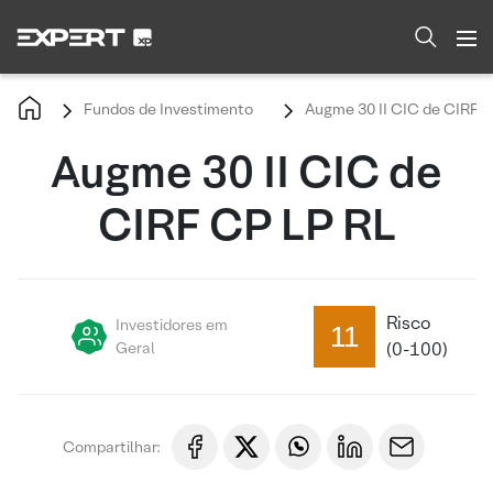
Fundos de Investimento
Augme 30 II CIC de CIRF C
Augme 30 II CIC de
CIRF CP LP RL
Risco
Investidores em
11
Geral
(0-100)
Compartilhar: