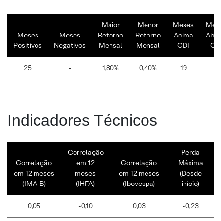
Maior
Menor
Meses
Mes
Meses
Meses
Retorno
Retorno
Acima
Abai
Positivos
Negativos
Mensal
Mensal
CDI
CD
25
-
1,80%
0,40%
19
6
Indicadores Técnicos
Correlação
Perda
Correlação
em 12
Correlação
Máxima
em 12 meses
meses
em 12 meses
(Desde
(IMA-B)
(IHFA)
(Ibovespa)
início)
0,05
-0,10
0,03
-0,23