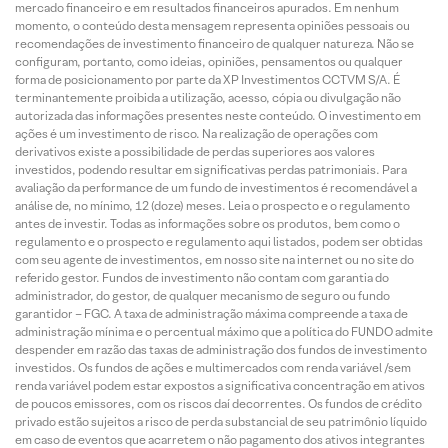
mercado financeiro e em resultados financeiros apurados. Em nenhum
momento, o conteúdo desta mensagem representa opiniões pessoais ou
recomendações de investimento financeiro de qualquer natureza. Não se
configuram, portanto, como ideias, opiniões, pensamentos ou qualquer
forma de posicionamento por parte da XP Investimentos CCTVM S/A. É
terminantemente proibida a utilização, acesso, cópia ou divulgação não
autorizada das informações presentes neste conteúdo. O investimento em
ações é um investimento de risco. Na realização de operações com
derivativos existe a possibilidade de perdas superiores aos valores
investidos, podendo resultar em significativas perdas patrimoniais. Para
avaliação da performance de um fundo de investimentos é recomendável a
análise de, no mínimo, 12 (doze) meses. Leia o prospecto e o regulamento
antes de investir. Todas as informações sobre os produtos, bem como o
regulamento e o prospecto e regulamento aqui listados, podem ser obtidas
com seu agente de investimentos, em nosso site na internet ou no site do
referido gestor. Fundos de investimento não contam com garantia do
administrador, do gestor, de qualquer mecanismo de seguro ou fundo
garantidor – FGC. A taxa de administração máxima compreende a taxa de
administração mínima e o percentual máximo que a política do FUNDO admite
despender em razão das taxas de administração dos fundos de investimento
investidos. Os fundos de ações e multimercados com renda variável /sem
renda variável podem estar expostos a significativa concentração em ativos
de poucos emissores, com os riscos daí decorrentes. Os fundos de crédito
privado estão sujeitos a risco de perda substancial de seu patrimônio líquido
em caso de eventos que acarretem o não pagamento dos ativos integrantes