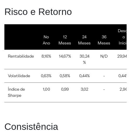
Risco e Retorno
Desde
No
12
24
36
o
Ano
Meses
Meses
Meses
Início
Rentabilidade
8,16%
14,67%
30,24
N/D
29,94%
%
Volatilidade
0,63%
0,58%
0,44%
-
0,44%
Índice de
1,00
0,99
3,02
-
2,96
Sharpe
Consistência