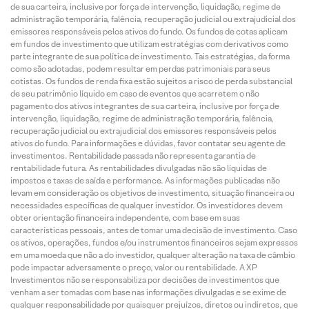
de sua carteira, inclusive por força de intervenção, liquidação, regime de
administração temporária, falência, recuperação judicial ou extrajudicial dos
emissores responsáveis pelos ativos do fundo. Os fundos de cotas aplicam
em fundos de investimento que utilizam estratégias com derivativos como
parte integrante de sua política de investimento. Tais estratégias, da forma
como são adotadas, podem resultar em perdas patrimoniais para seus
cotistas. Os fundos de renda fixa estão sujeitos a risco de perda substancial
de seu patrimônio líquido em caso de eventos que acarretem o não
pagamento dos ativos integrantes de sua carteira, inclusive por força de
intervenção, liquidação, regime de administração temporária, falência,
recuperação judicial ou extrajudicial dos emissores responsáveis pelos
ativos do fundo. Para informações e dúvidas, favor contatar seu agente de
investimentos. Rentabilidade passada não representa garantia de
rentabilidade futura. As rentabilidades divulgadas não são líquidas de
impostos e taxas de saída e performance. As informações publicadas não
levam em consideração os objetivos de investimento, situação financeira ou
necessidades específicas de qualquer investidor. Os investidores devem
obter orientação financeira independente, com base em suas
características pessoais, antes de tomar uma decisão de investimento. Caso
os ativos, operações, fundos e/ou instrumentos financeiros sejam expressos
em uma moeda que não a do investidor, qualquer alteração na taxa de câmbio
pode impactar adversamente o preço, valor ou rentabilidade. A XP
Investimentos não se responsabiliza por decisões de investimentos que
venham a ser tomadas com base nas informações divulgadas e se exime de
qualquer responsabilidade por quaisquer prejuízos, diretos ou indiretos, que