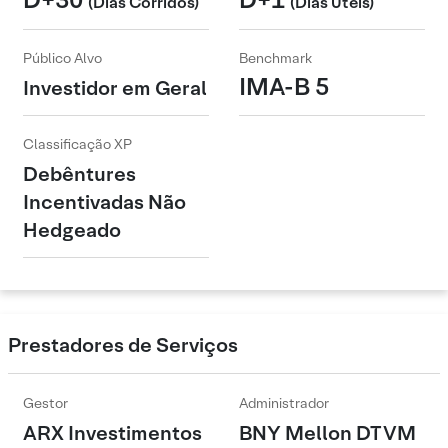
(Dias Corridos)
(Dias Úteis)
Público Alvo
Benchmark
IMA-B 5
Investidor em Geral
Classificação XP
Debêntures
Incentivadas Não
Hedgeado
Prestadores de Serviços
Gestor
Administrador
ARX Investimentos
BNY Mellon DTVM