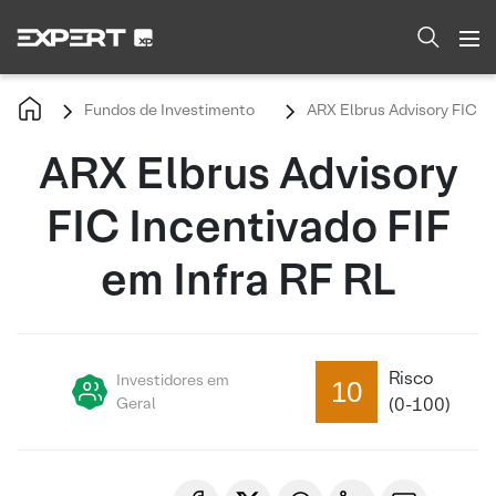
Fundos de Investimento
ARX Elbrus Advisory FIC In
ARX Elbrus Advisory
FIC Incentivado FIF
em Infra RF RL
Risco
Investidores em
10
Geral
(0-100)