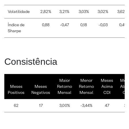
Volatilidade
2,82%
3,21%
3,03%
3,02%
3,62%
Índice de
0,88
-0,47
0,18
-0,03
0,41
Sharpe
Consistência
Maior
Menor
Meses
Mes
Meses
Meses
Retorno
Retorno
Acima
Abai
Positivos
Negativos
Mensal
Mensal
CDI
CD
62
17
3,00%
-3,44%
47
32