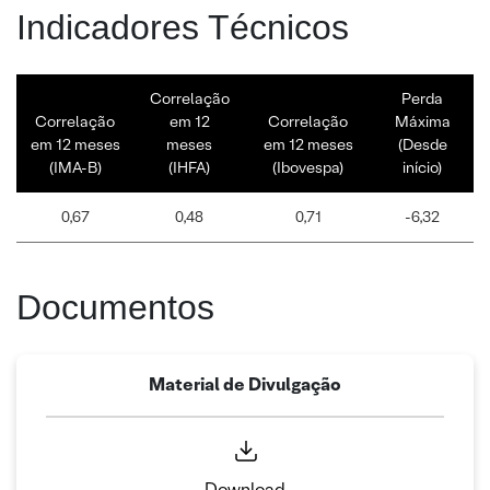
Indicadores Técnicos
Correlação
Perda
Correlação
em 12
Correlação
Máxima
em 12 meses
meses
em 12 meses
(Desde
(IMA-B)
(IHFA)
(Ibovespa)
início)
0,67
0,48
0,71
-6,32
Documentos
Material de Divulgação
Download