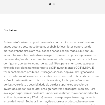
Disclaimer:
Este conteúdo tem propósito exclusivamente informativo e se baseia em
dados estatísticos, metodologias probabilísticas, fatos concretos do
mercado financeiro e em resultados financeiros apurados. Em nenhum
momento, o conteúdo desta mensagem representa opiniões pessoais ou
recomendações de investimento financeiro de qualquer natureza. Não se
configuram, portanto, como ideias, opiniões, pensamentos ou qualquer
forma de posicionamento por parte da XP Investimentos CCTVM S/A. É
terminantemente proibida a utilização, acesso, cópia ou divulgação não
autorizada das informações presentes neste conteúdo. O investimento em
ações é um investimento de risco. Na realização de operações com
derivativos existe a possibilidade de perdas superiores aos valores
investidos, podendo resultar em significativas perdas patrimoniais. Para
avaliação da performance de um fundo de investimentos é recomendável a
análise de, no mínimo, 12 (doze) meses. Leia o prospecto e o regulamento
antes de investir. Todas as informações sobre os produtos, bem como o