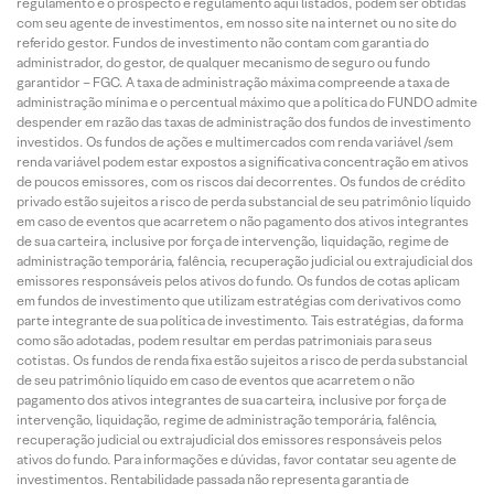
regulamento e o prospecto e regulamento aqui listados, podem ser obtidas
com seu agente de investimentos, em nosso site na internet ou no site do
referido gestor. Fundos de investimento não contam com garantia do
administrador, do gestor, de qualquer mecanismo de seguro ou fundo
garantidor – FGC. A taxa de administração máxima compreende a taxa de
administração mínima e o percentual máximo que a política do FUNDO admite
despender em razão das taxas de administração dos fundos de investimento
investidos. Os fundos de ações e multimercados com renda variável /sem
renda variável podem estar expostos a significativa concentração em ativos
de poucos emissores, com os riscos daí decorrentes. Os fundos de crédito
privado estão sujeitos a risco de perda substancial de seu patrimônio líquido
em caso de eventos que acarretem o não pagamento dos ativos integrantes
de sua carteira, inclusive por força de intervenção, liquidação, regime de
administração temporária, falência, recuperação judicial ou extrajudicial dos
emissores responsáveis pelos ativos do fundo. Os fundos de cotas aplicam
em fundos de investimento que utilizam estratégias com derivativos como
parte integrante de sua política de investimento. Tais estratégias, da forma
como são adotadas, podem resultar em perdas patrimoniais para seus
cotistas. Os fundos de renda fixa estão sujeitos a risco de perda substancial
de seu patrimônio líquido em caso de eventos que acarretem o não
pagamento dos ativos integrantes de sua carteira, inclusive por força de
intervenção, liquidação, regime de administração temporária, falência,
recuperação judicial ou extrajudicial dos emissores responsáveis pelos
ativos do fundo. Para informações e dúvidas, favor contatar seu agente de
investimentos. Rentabilidade passada não representa garantia de