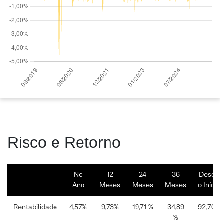
Risco e Retorno
No
12
24
36
Desde
Ano
Meses
Meses
Meses
o Início
Rentabilidade
4,57%
9,73%
19,71 %
34,89
92,70%
%