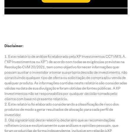
Disclaimer:
Este relatório de análise foi elaborado pela XP Investimentos CCTVM S.A.
(“XP Investimentos ou XP”) de acordo com todas as exigências previstas na
Resolução CVM 20/2021, tem como objetivo fornecer informações que
possam auxiliar o investidor a tomar sua própria decisão de investimento, não
constituindo qualquer tipo de oferta ou solicitação de compra e/ou venda de
qualquer produto. As informações contidas neste relatório são consideradas
válidas na data de sua divulgação e foram obtidas de fontes públicas. A XP
Investimentos não se responsabiliza por qualquer decisão tomada pelo
cliente com base no presente relatório.
Este relatório foi elaborado considerando a classificação de risco dos
produtos de modo a gerar resultados de alocação para cada perfil de
investidor.
O(s) signatário(s) deste relatório declara(m) que as recomendações
refletem única e exclusivamente suas análises e opiniões pessoais, que
foram produzidas de forma independente, inclusive em relação à XP