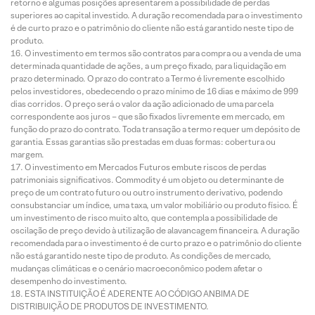
retorno e algumas posições apresentarem a possibilidade de perdas
superiores ao capital investido. A duração recomendada para o investimento
é de curto prazo e o patrimônio do cliente não está garantido neste tipo de
produto.
O investimento em termos são contratos para compra ou a venda de uma
determinada quantidade de ações, a um preço fixado, para liquidação em
prazo determinado. O prazo do contrato a Termo é livremente escolhido
pelos investidores, obedecendo o prazo mínimo de 16 dias e máximo de 999
dias corridos. O preço será o valor da ação adicionado de uma parcela
correspondente aos juros – que são fixados livremente em mercado, em
função do prazo do contrato. Toda transação a termo requer um depósito de
garantia. Essas garantias são prestadas em duas formas: cobertura ou
margem.
O investimento em Mercados Futuros embute riscos de perdas
patrimoniais significativos. Commodity é um objeto ou determinante de
preço de um contrato futuro ou outro instrumento derivativo, podendo
consubstanciar um índice, uma taxa, um valor mobiliário ou produto físico. É
um investimento de risco muito alto, que contempla a possibilidade de
oscilação de preço devido à utilização de alavancagem financeira. A duração
recomendada para o investimento é de curto prazo e o patrimônio do cliente
não está garantido neste tipo de produto. As condições de mercado,
mudanças climáticas e o cenário macroeconômico podem afetar o
desempenho do investimento.
ESTA INSTITUIÇÃO É ADERENTE AO CÓDIGO ANBIMA DE
DISTRIBUIÇÃO DE PRODUTOS DE INVESTIMENTO.