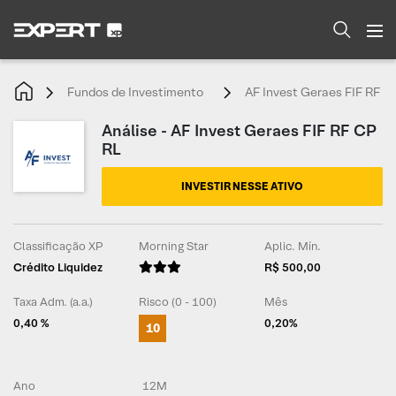
Fundos de Investimento
AF Invest Geraes FIF RF C
Análise - AF Invest Geraes FIF RF CP
RL
INVESTIR NESSE ATIVO
Classificação XP
Morning Star
Aplic. Mín.
Crédito Liquidez
R$ 500,00
Taxa Adm. (a.a.)
Risco (0 - 100)
Mês
0,40 %
0,20%
10
Ano
12M