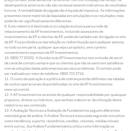
desempenhos anteriores não são necessariamente indicativos de resultados
futuros. A rentabilidade divulgada não é líquida de impostos. As informações
presentes neste material são baseadas em simulações e os resultados reais
poderão ser significativamente diferentes.
Este relatório é destinado à circulação exclusiva para a rede de
relacionamento da XP Investimentos, incluindo assessores de
investimentos da XP e clientes da XP, podendo também ser divulgado no site
da XP. Fica proibida sua reprodução ou redistribuição para qualquer pessoa,
no todo ou em parte, qualquer que seja o propósito, sem o prévio
consentimento expresso da XP Investimentos.
0800 77 20202. A Ouvidoria da XP Investimentos tem a missão de servir
de canal de contato sempre que os clientes que não se sentirem satisfeitos
com as soluções dadas pela empresa aos seus problemas. O contato pode
ser realizado por meio do telefone: 0800 722 3710.
O custo da operação e a política de cobrança estão definidos nas tabelas
de custos operacionais disponibilizadas no site da XP Investimentos:
www.xpi.com.br.
A XP Investimentos se exime de qualquer responsabilidade por quaisquer
prejuízos, diretos ou indiretos, que venham a decorrer da utilização deste
relatório ou seu conteúdo.
A Avaliação Técnica e a Avaliação de Fundamentos seguem diferentes
metodologias de análise. A Análise Técnica é executada seguindo conceitos
como tendência, suporte, resistência, candles, volumes, médias móveis
entre outros. Já a Análise Fundamentalista utiliza como informação os