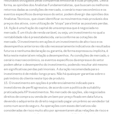
resultados divulgados pelas companhias emissoras e suas projeções. Desta
forma, as opiniões dos Analistas Fundamentalistas, que buscam os melhores
retornos dadas as condições de mercado, o cenário macroeconômico e os
eventos específicos da empresa e do setor, podem divergir das opiniões dos
Analistas Técnicos, que visam identificar os movimentos mais prováveis dos
preços dos ativos, com utilização de “stops” para limitar as possíveis perdas.
Ação é uma fração do capital de uma empresa que é negociada no
mercado. É um título de renda variável, ou seja, um investimento no qual a
rentabilidade não é preestabelecida, varia conforme as cotações de
mercado. O investimento em ações é um investimento de alto risco e os
desempenhos anteriores não são necessariamente indicativos de resultados
futuros e nenhuma declaração ou garantia, de forma expressa ou implícita, é
feita neste material em relação a desempenhos. As condições de mercado, o
cenário macroeconômico, os eventos específicos da empresa e do setor
podem afetar o desempenho do investimento, podendo resultar até mesmo
em significativas perdas patrimoniais. A duração recomendada para o
investimento é de médio-longo prazo. Não há quaisquer garantias sobre o
patrimônio do cliente neste tipo de produto.
O investimento em opções é preferencialmente indicado para
investidores de perfil agressivo, de acordo com a política de suitability
praticada pela XP Investimentos. No mercado de opções, são negociados
direitos de compra ou venda de um bem por preço fixado em data futura,
devendo o adquirente do direito negociado pagar um prêmio ao vendedor tal
como num acordo seguro. As operações com esses derivativos são
consideradas de risco muito alto por apresentarem altas relações de risco e