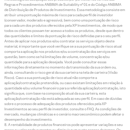
Regras e Procedimentos ANBIMA de Suitability nº 01 e do Código ANBIMA
de Distribuição de Produtos de Investimento. Essa metodologia consiste em
atribuir uma pontuação máxima de risco para cada perfil de investidor
(conservador, moderado e agressivo), bem como uma pontuação de risco
para cada um dos produtos oferecidos pela XP Investimentos, de modo que
todos os clientes possam ter acesso a todos os produtos, desde que dentro
das quantidades e limites da pontuação de risco definidas para o seu perfil.
Antes de aplicar nos produtos e/ou contratar os serviços objeto deste
material, é importante que você verifique se a sua pontuação de risco atual
comporta a aplicação nos produtos e/ou a contratação dos serviços em
questão, bem como se há limitações de volume, concentração e/ou
quantidade para a aplicação desejada. Você pode consultar essas
informações diretamente no momento da transmissão da sua ordem ou,
ainda, consultando o risco geral da sua carteira na tela de carteira (Visão
Risco). Caso a sua pontuação de risco atual não comporte a
aplicação/contratação pretendida, ou caso existam limitações em relação à
quantidade e/ou volume financeiro para a referida aplicação/contratação, isto
significa que, com base na composição atual da sua carteira, esta
aplicação/contratação não está adequada ao seu perfil. Em caso de dúvidas
sobre o processo de adequação dos produtos oferecidos pela XP
Investimentos ao seu perfil de investidor, consulte o FAQ. As condições de
mercado, mudanças climáticas e o cenário macroeconômico podem afetar o
desempenho do investimento.
A rentabilidade de produtos financeiros pode apresentar variações e seu
preço ou valor pode aumentar ou diminuir num curto espaço de tempo. Os