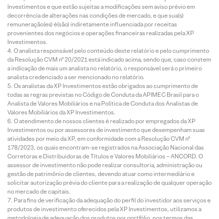
Investimentos e que estão sujeitas a modificações sem aviso prévio em
decorrência de alterações nas condições de mercado, e que sua(s)
remuneração(es) é(são) indiretamente influenciada por receitas
provenientes dos negócios e operações financeiras realizadas pela XP
Investimentos.
O analista responsável pelo conteúdo deste relatório e pelo cumprimento
da Resolução CVM nº 20/2021 está indicado acima, sendo que, caso constem
a indicação de mais um analista no relatório, o responsável será o primeiro
analista credenciado a ser mencionado no relatório.
Os analistas da XP Investimentos estão obrigados ao cumprimento de
todas as regras previstas no Código de Conduta da APIMEC Brasil para o
Analista de Valores Mobiliários e na Política de Conduta dos Analistas de
Valores Mobiliários da XP Investimentos.
O atendimento de nossos clientes é realizado por empregados da XP
Investimentos ou por assessores de investimento que desempenham suas
atividades por meio da XP, em conformidade com a Resolução CVM nº
178/2023, os quais encontram-se registrados na Associação Nacional das
Corretoras e Distribuidoras de Títulos e Valores Mobiliários – ANCORD. O
assessor de investimento não pode realizar consultoria, administração ou
gestão de patrimônio de clientes, devendo atuar como intermediário e
solicitar autorização prévia do cliente para a realização de qualquer operação
no mercado de capitais.
Para fins de verificação da adequação do perfil do investidor aos serviços e
produtos de investimento oferecidos pela XP Investimentos, utilizamos a
metodologia de adequação dos produtos por portfólio, nos termos das