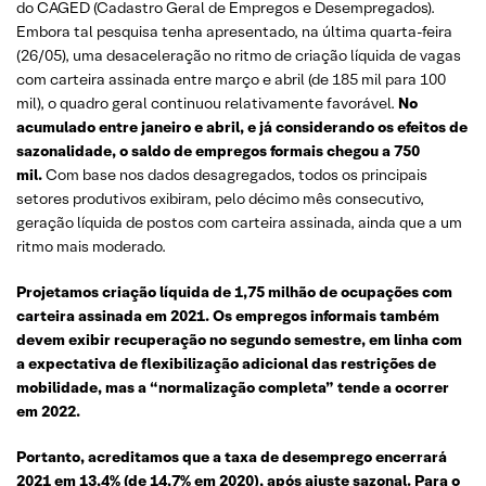
do CAGED (Cadastro Geral de Empregos e Desempregados).
Embora tal pesquisa tenha apresentado, na última quarta-feira
(26/05), uma desaceleração no ritmo de criação líquida de vagas
com carteira assinada entre março e abril (de 185 mil para 100
mil), o quadro geral continuou relativamente favorável.
No
acumulado entre janeiro e abril, e já considerando os efeitos de
sazonalidade, o saldo de empregos formais chegou a 750
mil.
Com base nos dados desagregados, todos os principais
setores produtivos exibiram, pelo décimo mês consecutivo,
geração líquida de postos com carteira assinada, ainda que a um
ritmo mais moderado.
Projetamos criação líquida de 1,75 milhão de ocupações com
carteira assinada em 2021. Os empregos informais também
devem exibir recuperação no segundo semestre, em linha com
a expectativa de flexibilização adicional das restrições de
mobilidade, mas a “normalização completa” tende a ocorrer
em 2022.
Portanto, acreditamos que a taxa de desemprego encerrará
2021 em 13,4% (de 14,7% em 2020), após ajuste sazonal. Para o