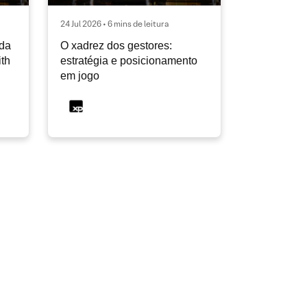
24 Jul 2026 • 6 mins de leitura
ida
O xadrez dos gestores:
ith
estratégia e posicionamento
em jogo