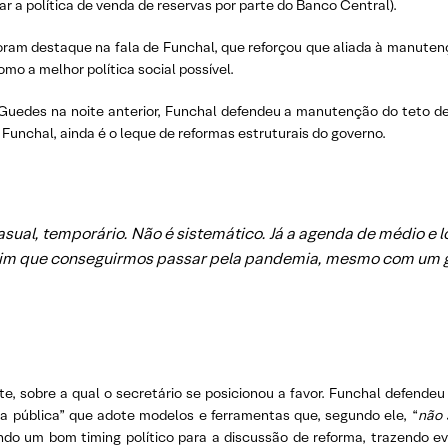
zar a política de venda de reservas por parte do Banco Central).
oram destaque na fala de Funchal, que reforçou que aliada à manuten
mo a melhor política social possível.
Guedes na noite anterior, Funchal defendeu a manutenção do teto de
Funchal, ainda é o leque de reformas estruturais do governo.
sual, temporário. Não é sistemático. Já a agenda de médio e 
ssim que conseguirmos passar pela pandemia, mesmo com um g
e, sobre a qual o secretário se posicionou a favor. Funchal defende
a pública” que adote modelos e ferramentas que, segundo ele, “
não 
ndo um bom timing político para a discussão de reforma, trazendo e