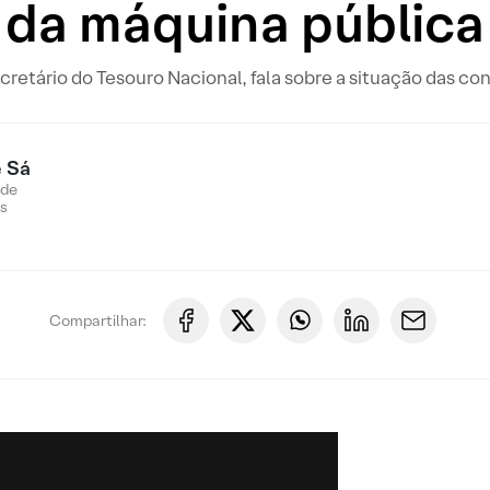
da máquina pública
retário do Tesouro Nacional, fala sobre a situação das cont
 Sá
 de
s
Compartilhar: