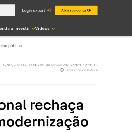
login expert
Abra sua conta XP
enda a Investir
Vídeos
ina pública
17/07/2020 17:03:50 • Atualizado em 28/07/2020 12:18:13
3 minutos de leitura
ional rechaça
 modernização