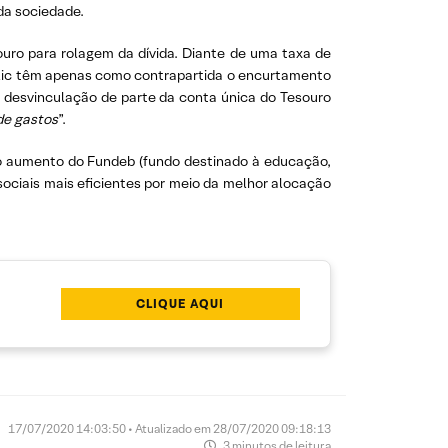
da sociedade.
uro para rolagem da dívida. Diante de uma taxa de
Selic têm apenas como contrapartida o encurtamento
da desvinculação de parte da conta única do Tesouro
de gastos
”.
 o aumento do Fundeb (fundo destinado à educação,
sociais mais eficientes por meio da melhor alocação
CLIQUE AQUI
17/07/2020 14:03:50 • Atualizado em 28/07/2020 09:18:13
3 minutos de leitura