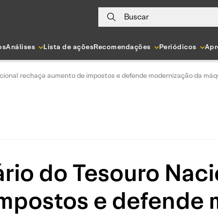
Buscar
os
Análises
Lista de ações
Recomendações
Periódicos
Apr
acional rechaça aumento de impostos e defende modernização da máqu
rio do Tesouro Nac
mpostos e defende