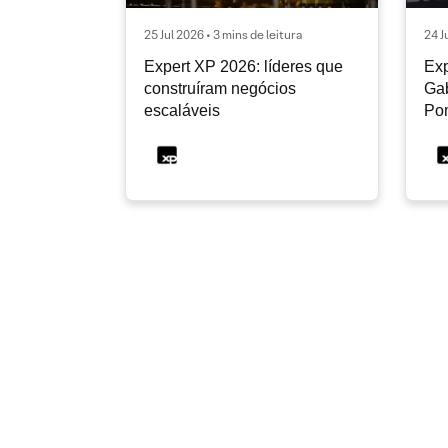
25 Jul 2026 • 3 mins de leitura
24 J
Expert XP 2026: líderes que
Exp
construíram negócios
Gab
escaláveis
Po
2º 