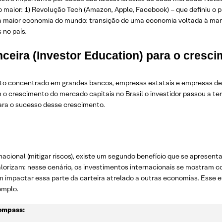
to maior: 1) Revolução Tech (Amazon, Apple, Facebook) – que definiu o 
da maior economia do mundo: transição de uma economia voltada à m
no país.
ceira (Investor Education) para o cresci
to concentrado em grandes bancos, empresas estatais e empresas de c
 crescimento do mercado capitais no Brasil o investidor passou a ter
ara o sucesso desse crescimento.
ernacional (mitigar riscos), existe um segundo benefício que se apres
valorizam: nesse cenário, os investimentos internacionais se mostram
em impactar essa parte da carteira atrelado a outras economias. Esse
emplo.
Compass: