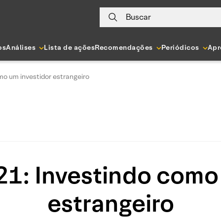
Buscar
os
Análises
Lista de ações
Recomendações
Periódicos
Apr
mo um investidor estrangeiro
21: Investindo como 
estrangeiro