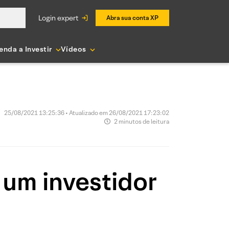
login expert
Abra sua conta XP
enda a Investir
Vídeos
25/08/2021 13:25:36 • Atualizado em 26/08/2021 17:23:02
2 minutos de leitura
um investidor