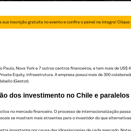
 sua inscrição gratuita no evento e confira o painel na íntegra! Clique 
aulo, Nova York e 7 outros centros financeiros, e tem mais de US$ 4
rivate Equity, Infraestrutura. A empresa possui mais de 300 colaboradore
abello (Gestor).
ão dos investimento no Chile e paralelos
tiva no mercado financeiro. O processo de internacionalização passa
locais se mostram mais atraentes para o investidor do que alternativas 
mostra importante por causa das idiossincrasias de cada mercado. Not