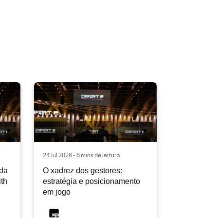
24 Jul 2026 • 6 mins de leitura
ida
O xadrez dos gestores:
ith
estratégia e posicionamento
em jogo