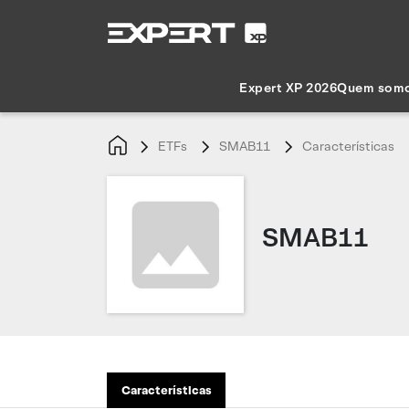
Expert XP 2026
Quem som
ETFs
SMAB11
Características
SMAB11
Características