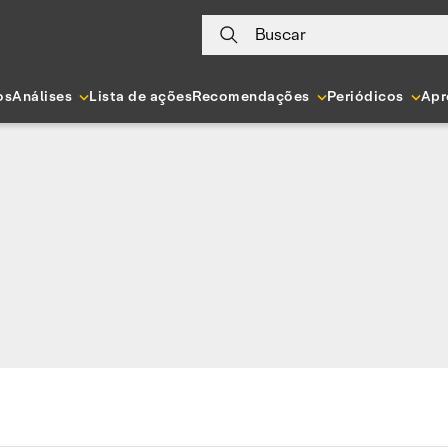
Buscar
os
Análises
Lista de ações
Recomendações
Periódicos
Apr