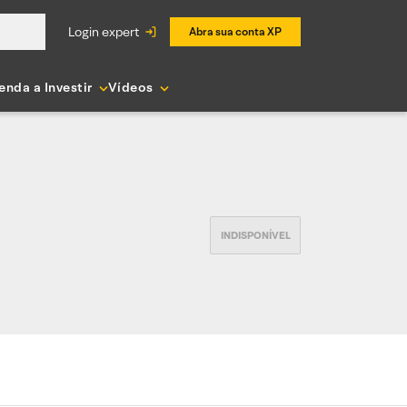
login expert
Abra sua conta XP
enda a Investir
Vídeos