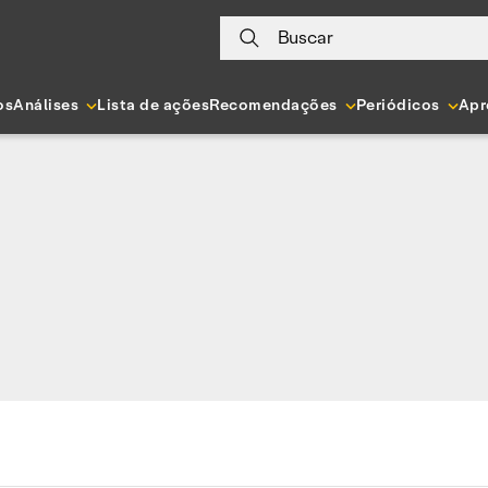
Buscar
os
Análises
Lista de ações
Recomendações
Periódicos
Apr