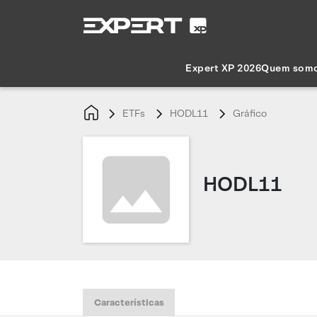
Expert XP 2026
Quem som
ETFs
HODL11
Gráfico
HODL11
Características