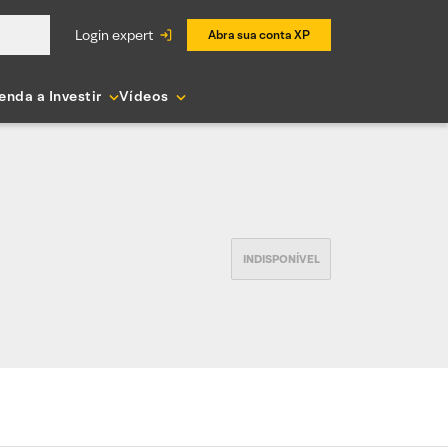
login expert
Abra sua conta XP
enda a Investir
Vídeos