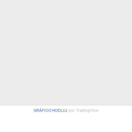
GRÁFICO HODL11
por TradingView