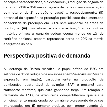
principais características, ele destacou:
(i)
redução da pegada de
carbono: ~30% e 85% menor pegada de carbono em comparação
com etanol de 1ª geração e gasolina, respectivamente;
(ii)
potencial de expansão da produção: possibilidade de aumentar a
capacidade de produção em ~50% sem aumentar as áreas de
plantio; e
(iii)
uso eficiente da cana-de-açúcar vs. outras
matérias-primas: a cana-de-açúcar ocupa menos de 1% do
território nacional, embora represente cerca de 20% da matriz
energética do país.
Perspectiva positiva de demanda
A liderança da Raízen ressaltou o papel crítico do E2G em
setores de difícil redução de emissões (
hard-to-abate sectors
na
expressão em inglês), particularmente na produção de
combustível sustentável de aviação (SAF) e metanol para
transporte marítimo, que está ganhando força. Em relação à
demanda de E2G, os executivos compartilharam que ela é
principalmente impulsionada por um número crescente de países
interessados ​​em:
(i)
comprar produtos com menor pegada de