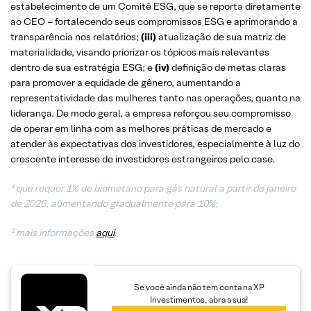
estabelecimento de um Comitê ESG, que se reporta diretamente
ao CEO – fortalecendo seus compromissos ESG e aprimorando a
transparência nos relatórios;
(iii)
atualização de sua matriz de
materialidade, visando priorizar os tópicos mais relevantes
dentro de sua estratégia ESG; e
(iv)
definição de metas claras
para promover a equidade de gênero, aumentando a
representatividade das mulheres tanto nas operações, quanto na
liderança. De modo geral, a empresa reforçou seu compromisso
de operar em linha com as melhores práticas de mercado e
atender às expectativas dos investidores, especialmente à luz do
crescente interesse de investidores estrangeiros pelo case.
¹
que requer 1% de biometano para gás natural a partir de janeiro
de 2026, aumentando gradualmente para 10%
;
² mais informações
aqui
.
Se você ainda não tem conta na XP
Investimentos, abra a sua!