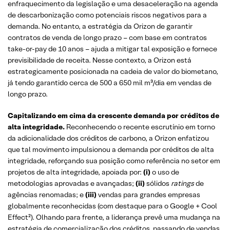
enfraquecimento da legislação e uma desaceleração na agenda
de descarbonização como potenciais riscos negativos para a
demanda. No entanto, a estratégia da Orizon de garantir
contratos de venda de longo prazo – com base em contratos
take-or-pay de 10 anos – ajuda a mitigar tal exposição e fornece
previsibilidade de receita. Nesse contexto, a Orizon está
estrategicamente posicionada na cadeia de valor do biometano,
já tendo garantido cerca de 500 a 650 mil m³/dia em vendas de
longo prazo.
Capitalizando em cima da crescente demanda por créditos de
alta integridade.
Reconhecendo o recente escrutínio em torno
da adicionalidade dos créditos de carbono, a Orizon enfatizou
que tal movimento impulsionou a demanda por créditos de alta
integridade, reforçando sua posição como referência no setor em
projetos de alta integridade, apoiada por:
(i)
o uso de
metodologias aprovadas e avançadas;
(ii)
sólidos
ratings
de
agências renomadas; e
(iii)
vendas para grandes empresas
globalmente reconhecidas (com destaque para o Google + Cool
Effect²). Olhando para frente, a liderança prevê uma mudança na
estratégia de comercialização dos créditos, passando de vendas