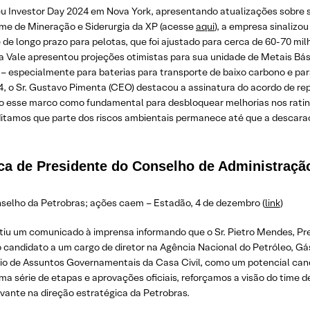
 seu Investor Day 2024 em Nova York, apresentando atualizações sobre 
me de Mineração e Siderurgia da XP (acesse
aqui
), a empresa sinalizo
 de longo prazo para pelotas, que foi ajustado para cerca de 60-70 mi
, a Vale apresentou projeções otimistas para sua unidade de Metais B
ca – especialmente para baterias para transporte de baixo carbono e p
4, o Sr. Gustavo Pimenta (CEO) destacou a assinatura do acordo de 
ndo esse marco como fundamental para desbloquear melhorias nos rati
itamos que parte dos riscos ambientais permanece até que a descara
oca de Presidente do Conselho de Administraçã
nselho da Petrobras; ações caem – Estadão, 4 de dezembro (
link
)
mitiu um comunicado à imprensa informando que o Sr. Pietro Mendes, 
o candidato a um cargo de diretor na Agência Nacional do Petróleo, Gá
rio de Assuntos Governamentais da Casa Civil, como um potencial can
a série de etapas e aprovações oficiais, reforçamos a visão do time 
nte na direção estratégica da Petrobras.