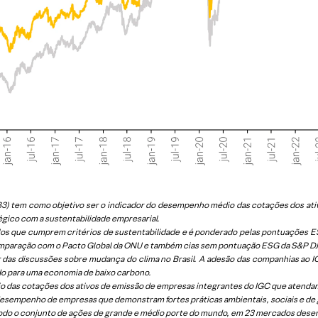
a B3) tem como objetivo ser o indicador do desempenho médio das cotações dos
égico com a sustentabilidade empresarial.
os que cumprem critérios de sustentabilidade e é ponderado pelas pontuações ESG
mparação com o Pacto Global da ONU e também cias sem pontuação ESG da S&P DJ
 das discussões sobre mudança do clima no Brasil. A adesão das companhias ao
do para uma economia de baixo carbono.
 das cotações dos ativos de emissão de empresas integrantes do IGC que atendam 
 desempenho de empresas que demonstram fortes práticas ambientais, sociais e de
odo o conjunto de ações de grande e médio porte do mundo, em 23 mercados dese