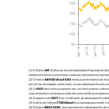
(
1) O Índice
ISE
(Índice de Sustentabilidade Empresarial d
desenvolvimento sustentável, práticas e alinhamento estrat
(2) O Índice
S&P/B3 Brasil ESG
mede a performance de títul
em certas atividades comerciais, no seu desempenho em co
(3) O
ICO2
tem como propósito ser um instrumento indutor
suas emissões e antecipa a visão de como estão se preparan
(4) O objetivo do
IGCT
é ser o indicador do desempenho médio
(5)
A série de índices
FTSE4Good
foi projetada para medir o
(6)
O Índice
MSCI ACWI
, que representa o desempenho de t