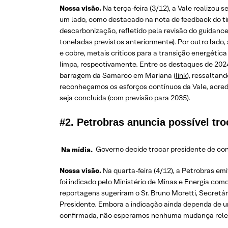
Nossa visão.
Na terça-feira (3/12), a Vale realizou
um lado, como destacado na nota de feedback do ti
descarbonização, refletido pela revisão do guidance
toneladas previstos anteriormente). Por outro lado
e cobre, metais críticos para a transição energéti
limpa, respectivamente. Entre os destaques de 202
barragem da Samarco em Mariana (
link
), ressalta
reconheçamos os esforços contínuos da Vale, acred
seja concluída (com previsão para 2035).
#2. Petrobras anuncia possível tr
Na mídia.
Governo decide trocar presidente de co
Nossa visão.
Na quarta-feira (4/12), a Petrobras e
foi indicado pelo Ministério de Minas e Energia com
reportagens sugeriram o Sr. Bruno Moretti, Secretá
Presidente. Embora a indicação ainda dependa de um
confirmada, não esperamos nenhuma mudança releva