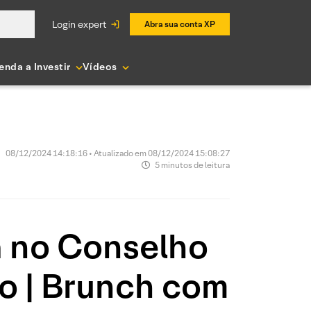
login expert
Abra sua conta XP
enda a Investir
Vídeos
08/12/2024 14:18:16 • Atualizado em 08/12/2024 15:08:27
5 minutos de leitura
a no Conselho
o | Brunch com