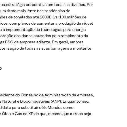
sua estratégia corporativa em todas as divisões. Por
u um ritmo mais lento nas tendências de
lhões de toneladas até 2030E (vs. 100 milhões de
ásicos, com planos de aumentar a produção de níquel
ara a implementação de tecnologias para energia
reparação dos danos causados pelo rompimento da
ngs ESG da empresa adiante. Em geral, embora
cterização de todas as suas barragens a montante
o
Presidente do Conselho de Administração da empresa,
s Natural e Biocombustíveis (ANP). Enquanto isso,
didato para substituir o Sr. Mendes como
de Óleo e Gás da XP de que, mesmo que a troca seja