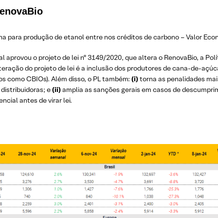
RenovaBio
a para produção de etanol entre nos créditos de carbono – Valor Eco
al aprovou o projeto de lei nº 3149/2020, que altera o RenovaBio, a Pol
lteração do projeto de lei é a inclusão dos produtores de cana-de-açúc
os como CBIOs). Além disso, o PL também:
(i)
torna as penalidades ma
distribuidoras; e
(ii)
amplia as sanções gerais em casos de descumpri
cial antes de virar lei.