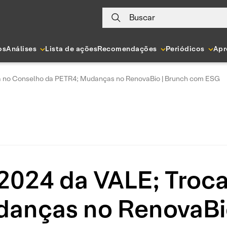
Buscar
os
Análises
Lista de ações
Recomendações
Periódicos
Apr
ca no Conselho da PETR4; Mudanças no RenovaBio | Brunch com ESG
 2024 da VALE; Troc
anças no RenovaBi