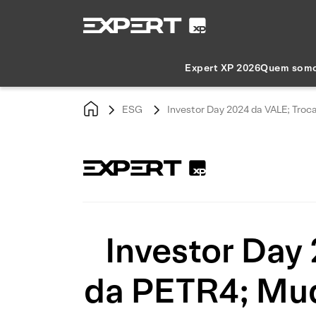
Expert XP 2026
Quem som
ESG
Investor Day 2024 da VALE; Tro
Investor Day
da PETR4; Mud