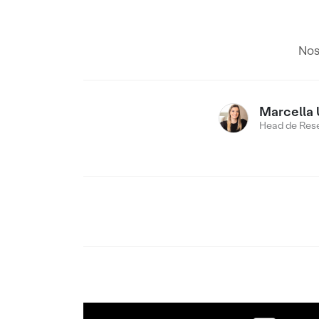
Nos
Marcella 
Head de Res