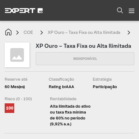
COE
XP Ouro – Taxa Fixa ou Alta Ilimitada
C
XP Ouro – Taxa Fixa ou Alta Ilimitada
Reserve até
Classificação
Estratégia
60 Mes(es)
Rating brAAA
Participação
Risco (0 - 100)
Rentabilidade
Alta ilimitada do ativo
100
ou taxa fixa mínima
de 60% no período
(9,92% a.a.)