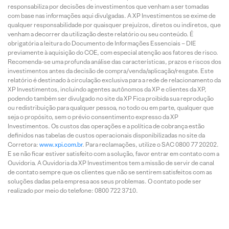
responsabiliza por decisões de investimentos que venham a ser tomadas
com base nas informações aqui divulgadas. A XP Investimentos se exime de
qualquer responsabilidade por quaisquer prejuízos, diretos ou indiretos, que
venham a decorrer da utilização deste relatório ou seu conteúdo. É
obrigatória a leitura do Documento de Informações Essenciais – DIE
previamente à aquisição do COE, com especial atenção aos fatores de risco.
Recomenda-se uma profunda análise das características, prazos e riscos dos
investimentos antes da decisão de compra/venda/aplicação/resgate. Este
relatório é destinado à circulação exclusiva para a rede de relacionamento da
XP Investimentos, incluindo agentes autônomos da XP e clientes da XP,
podendo também ser divulgado no site da XP Fica proibida sua reprodução
ou redistribuição para qualquer pessoa, no todo ou em parte, qualquer que
seja o propósito, sem o prévio consentimento expresso da XP
Investimentos. Os custos das operações e a política de cobrança estão
definidos nas tabelas de custos operacionais disponibilizadas no site da
Corretora:
www.xpi.com.br
. Para reclamações, utilize o SAC 0800 77 20202.
E se não ficar estiver satisfeito com a solução, favor entrar em contato com a
Ouvidoria. A Ouvidoria da XP Investimentos tem a missão de servir de canal
de contato sempre que os clientes que não se sentirem satisfeitos com as
soluções dadas pela empresa aos seus problemas. O contato pode ser
realizado por meio do telefone: 0800 722 3710.