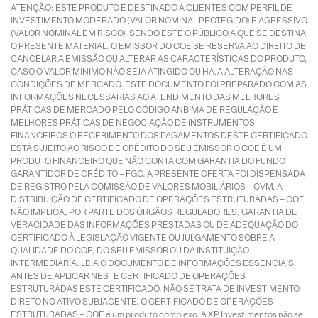
ATENÇÃO: ESTE PRODUTO É DESTINADO A CLIENTES COM PERFIL DE
INVESTIMENTO MODERADO (VALOR NOMINAL PROTEGIDO) E AGRESSIVO
(VALOR NOMINAL EM RISCO), SENDO ESTE O PÚBLICO A QUE SE DESTINA
O PRESENTE MATERIAL. O EMISSOR DO COE SE RESERVA AO DIREITO DE
CANCELAR A EMISSÃO OU ALTERAR AS CARACTERÍSTICAS DO PRODUTO,
CASO O VALOR MÍNIMO NÃO SEJA ATINGIDO OU HAJA ALTERAÇÃO NAS
CONDIÇÕES DE MERCADO. ESTE DOCUMENTO FOI PREPARADO COM AS
INFORMAÇÕES NECESSÁRIAS AO ATENDIMENTO DAS MELHORES
PRÁTICAS DE MERCADO PELO CÓDIGO ANBIMA DE REGULAÇÃO E
MELHORES PRÁTICAS DE NEGOCIAÇÃO DE INSTRUMENTOS
FINANCEIROS O RECEBIMENTO DOS PAGAMENTOS DESTE CERTIFICADO
ESTÁ SUJEITO AO RISCO DE CRÉDITO DO SEU EMISSOR O COE É UM
PRODUTO FINANCEIRO QUE NÃO CONTA COM GARANTIA DO FUNDO
GARANTIDOR DE CRÉDITO – FGC. A PRESENTE OFERTA FOI DISPENSADA
DE REGISTRO PELA COMISSÃO DE VALORES MOBILIÁRIOS – CVM. A
DISTRIBUIÇÃO DE CERTIFICADO DE OPERAÇÕES ESTRUTURADAS – COE
NÃO IMPLICA, POR PARTE DOS ÓRGÃOS REGULADORES, GARANTIA DE
VERACIDADE DAS INFORMAÇÕES PRESTADAS OU DE ADEQUAÇÃO DO
CERTIFICADO À LEGISLAÇÃO VIGENTE OU JULGAMENTO SOBRE A
QUALIDADE DO COE, DO SEU EMISSOR OU DA INSTITUIÇÃO
INTERMEDIÁRIA. LEIA O DOCUMENTO DE INFORMAÇÕES ESSENCIAIS
ANTES DE APLICAR NESTE CERTIFICADO DE OPERAÇÕES
ESTRUTURADAS ESTE CERTIFICADO. NÃO SE TRATA DE INVESTIMENTO
DIRETO NO ATIVO SUBJACENTE. O CERTIFICADO DE OPERAÇÕES
ESTRUTURADAS – COE é um produto complexo. A XP Investimentos não se