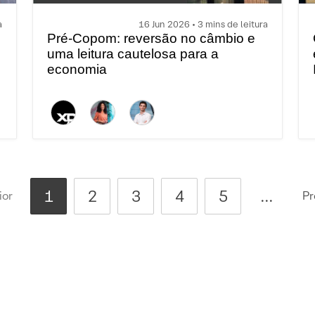
a
16 Jun 2026 • 3 mins de leitura
Pré-Copom: reversão no câmbio e
uma leitura cautelosa para a
economia
1
2
3
4
5
...
ior
Pr