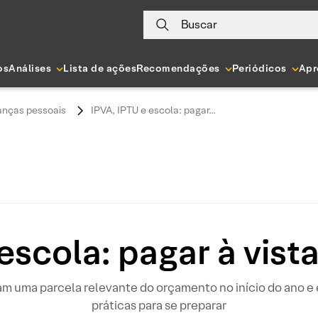
Buscar
os
Análises
Lista de ações
Recomendações
Periódicos
Apr
anças pessoais
IPVA, IPTU e escola: pagar...
escola: pagar à vist
m uma parcela relevante do orçamento no início do ano e 
práticas para se preparar