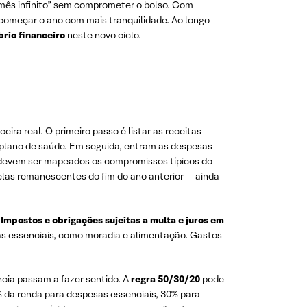
 “mês infinito” sem comprometer o bolso. Com
e começar o ano com mais tranquilidade. Ao longo
brio financeiro
neste novo ciclo.
eira real. O primeiro passo é listar as receitas
 plano de saúde. Em seguida, entram as despesas
 devem ser mapeados os compromissos típicos do
celas remanescentes do fim do ano anterior — ainda
.
Impostos e obrigações sujeitas a multa e juros em
as essenciais, como moradia e alimentação. Gastos
ncia passam a fazer sentido. A
regra 50/30/20
pode
% da renda para despesas essenciais, 30% para