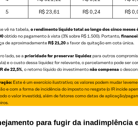
5
R$ 23,61
R$ 0,24
R$ 0,
e vê na tabela,
o rendimento líquido total ao longo dos cinco meses 
00
obtido no pagamento à vista (3% sobre R$ 1.500). Portanto,
financei
nça de aproximadamente
R$ 21,20
a favor da quitação em cota única.
ro lado, se a
prioridade for preservar liquidez
para outros compromisso
la) e o custo dessa liquidez for relevante, o parcelamento pode ser c
IR de 22,5%
, o retorno líquido do investimento
não compensa
o descont
vação:
Este é um exercício ilustrativo; os valores podem mudar levem
ão e com a forma de incidência do imposto no resgate (o IR incide ape
odo o valor investido), além de fatores como datas de aplicação/paga
iros.
nejamento para fugir da inadimplência 