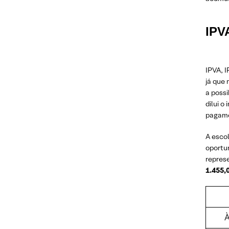
IPVA
IPVA, 
já que
a poss
dilui 
pagame
A escol
oportun
repres
1.455,
À