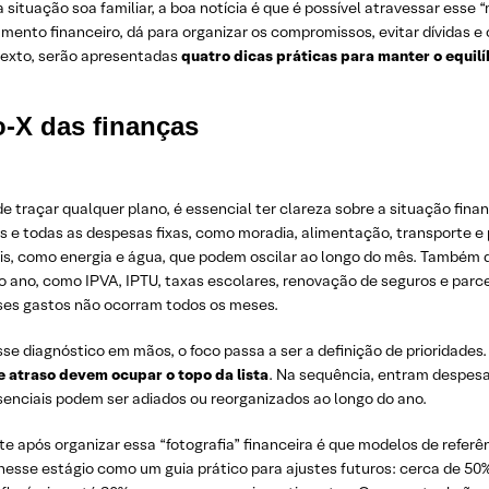
 situação soa familiar, a boa notícia é que é possível atravessar esse
mento financeiro, dá para organizar os compromissos, evitar dívidas 
texto, serão apresentadas
quatro dicas práticas para manter o equilí
o-X das finanças
e traçar qualquer plano, é essencial ter clareza sobre a situação financ
s e todas as despesas fixas, como moradia, alimentação, transporte e
eis, como energia e água, que podem oscilar ao longo do mês. Também
do ano, como IPVA, IPTU, taxas escolares, renovação de seguros e par
ses gastos não ocorram todos os meses.
e diagnóstico em mãos, o foco passa a ser a definição de prioridades
e atraso devem ocupar o topo da lista
. Na sequência, entram despes
senciais podem ser adiados ou reorganizados ao longo do ano.
 após organizar essa “fotografia” financeira é que modelos de referê
nesse estágio como um guia prático para ajustes futuros: cerca de 50