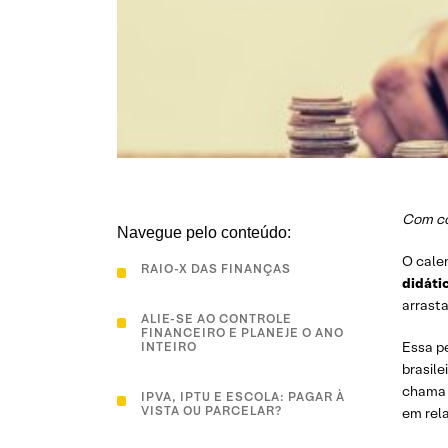
Com co
Navegue pelo conteúdo:
O cale
RAIO-X DAS FINANÇAS
didáti
arrasta
ALIE-SE AO CONTROLE
FINANCEIRO E PLANEJE O ANO
Essa p
INTEIRO
brasile
chama 
IPVA, IPTU E ESCOLA: PAGAR À
VISTA OU PARCELAR?
em rel