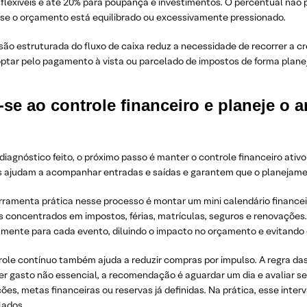
flexíveis e até 20% para poupança e investimentos. O percentual não 
r se o orçamento está equilibrado ou excessivamente pressionado.
são estruturada do fluxo de caixa reduz a necessidade de recorrer a cr
ptar pelo pagamento à vista ou parcelado de impostos de forma plane
-se ao controle financeiro e planeje o 
iagnóstico feito, o próximo passo é manter o controle financeiro ativo 
s ajudam a acompanhar entradas e saídas e garantem que o planejament
rramenta prática nesse processo é montar um mini calendário financei
s concentrados em impostos, férias, matrículas, seguros e renovaçõe
mente para cada evento, diluindo o impacto no orçamento e evitando
ole contínuo também ajuda a reduzir compras por impulso. A regra das
er gasto não essencial, a recomendação é aguardar um dia e avaliar
ões, metas financeiras ou reservas já definidas. Na prática, esse inter
lados.