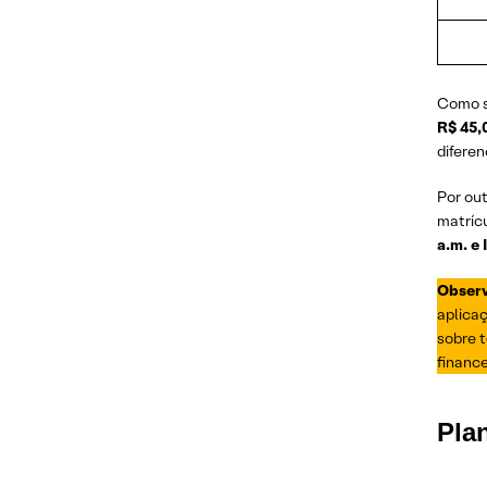
Como s
R$ 45,
difere
Por out
matrícu
a.m. e 
Obser
aplicaç
sobre t
finance
Pla