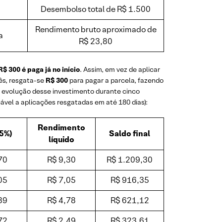
Desembolso total de R$ 1.500
Rendimento bruto aproximado de
a
R$ 23,80
$ 300 é paga já no início
. Assim, em vez de aplicar
ês, resgata-se
R$ 300
para pagar a parcela, fazendo
a evolução desse investimento durante cinco
cável a aplicações resgatadas em até 180 dias):
Rendimento
,5%)
Saldo final
líquido
70
R$ 9,30
R$ 1.209,30
05
R$ 7,05
R$ 916,35
39
R$ 4,78
R$ 621,12
72
R$ 2,49
R$ 323,61