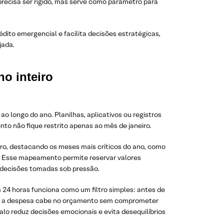
precisa ser rígido, mas serve como parâmetro para
édito emergencial e facilita decisões estratégicas,
jada.
ano inteiro
ao longo do ano. Planilhas, aplicativos ou registros
o não fique restrito apenas ao mês de janeiro.
ro, destacando os meses mais críticos do ano, como
s. Esse mapeamento permite reservar valores
 decisões tomadas sob pressão.
 24 horas funciona como um filtro simples: antes de
 se a despesa cabe no orçamento sem comprometer
valo reduz decisões emocionais e evita desequilíbrios