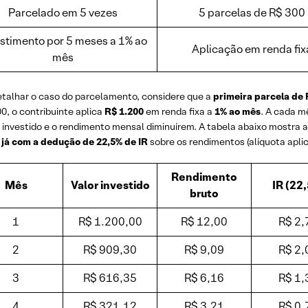
Parcelado em 5 vezes
5 parcelas de R$ 300
stimento por 5 meses a 1% ao
Aplicação em renda fix
mês
etalhar o caso do parcelamento, considere que a
primeira parcela de R
0, o contribuinte aplica
R$ 1.200
em renda fixa a
1% ao mês
. A cada m
o investido e o rendimento mensal diminuírem. A tabela abaixo mostra 
,
já com a dedução de 22,5% de IR
sobre os rendimentos (alíquota apli
Rendimento
Mês
Valor investido
IR (22
bruto
1
R$ 1.200,00
R$ 12,00
R$ 2,
2
R$ 909,30
R$ 9,09
R$ 2,
3
R$ 616,35
R$ 6,16
R$ 1,
4
R$ 321,12
R$ 3,21
R$ 0,