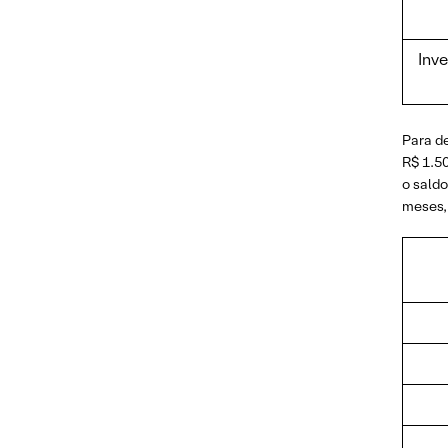
Inve
Para d
R$ 1.50
o sald
meses