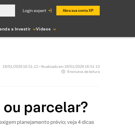
login expert
Abra sua conta XP
enda a Investir
Vídeos
19/01/2026 16:51:12 • Atualizado em 19/01/2026 16:51:13
9 minutos de leitura
a ou parcelar?
exigem planejamento prévio; veja 4 dicas