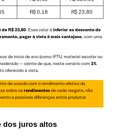
05
R$ 0,18
R$ 23,80
é de R$ 23,80
. Esse valor é
inferior ao desconto de
ramente, pagar à vista é mais vantajoso
, com uma
s de início de ano (como IPTU, material escolar ou
onsiderado — ciente de que, neste cenário com
1%
o oferecido à vista.
ente de acordo com o rendimento efetivo da
nas sobre os
rendimentos
de cada resgate, não
mento e possíveis diferenças entre produtos
e dos juros altos