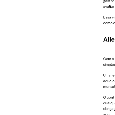
gastos 
avalia
Essa vi
como o
Alie
Com o d
simple
Uma fe
aquele
mensal
O contr
qualqu
obrigaç
acumu