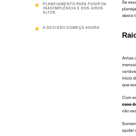
Se essa
PLANEJAMENTO PARA FUGIR DA
INADIMPLÊNCIA E DOS JUROS
planeja
ALTOS
deste 
A DECISÃO COMEÇA AGORA
Rai
Antes d
mensai
variáv
início 
que es
Com ess
caso d
não es
Somente
ajudar 