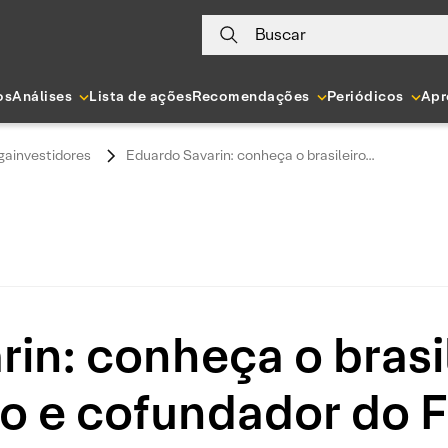
Buscar
os
Análises
Lista de ações
Recomendações
Periódicos
Apr
ainvestidores
Eduardo Savarin: conheça o brasileiro...
in: conheça o brasil
o e cofundador do 