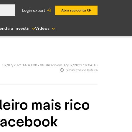
login expert
Abra sua conta XP
enda a Investir
Vídeos
07/07/2021 14:40:38 • Atualizado em 07/07/2021 16:54:18
6 minutos de leitura
eiro mais rico
Facebook