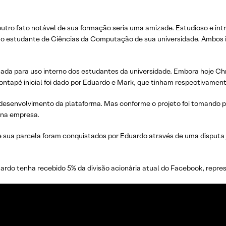
tro fato notável de sua formação seria uma amizade. Estudioso e int
 estudante de Ciências da Computação de sua universidade. Ambos in
nada para uso interno dos estudantes da universidade. Embora hoje C
tapé inicial foi dado por Eduardo e Mark, que tinham respectivament
a o desenvolvimento da plataforma. Mas conforme o projeto foi tomando
o na empresa.
ua parcela foram conquistados por Eduardo através de uma disputa jud
uardo tenha recebido 5% da divisão acionária atual do Facebook, repre