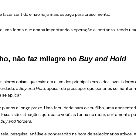
de fazer sentido e não haja mais espaço para crescimento;
 uma forma que acaba impactando a operação e, portanto, tendo uma
ho, não faz milagre no
Buy and Hold
iores coisas que existem e um dos principais erros dos investidores é
verdade, o
Buy and Hold
, apesar de pressupor que por anos se manten
 se aplicar.
e planos a longo prazo. Uma faculdade para o seu filho, uma aposentad
. Essas são situações que, caso você as tenha no radar, certamente p
s
buy and holders
.
tela, pesquisa, análise e ponderação na hora de selecionar os ativos. Af