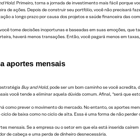
nd Hold
. Primeiro, torna a jornada de investimento mais fácil porque 
ra de ações. Depois de construir seu portfólio, você não precisará f
ização a longo prazo por causa dos projetos e saúde financeira das co
 você tome decisões inoportunas e baseadas em suas emoções, que 
arteira, haverá menos transações. Então, você pagará menos em taxas,
ça aportes mensais
 estratégia
Buy and Hold
, pode ser um bom caminho se você acredita, 
nsais você tende a eliminar aquela dúvida comum. Afinal, “será que es
ão há como prever o movimento do mercado. No entanto, os aportes mens
ciclo de baixa como no ciclo de alta. Essa é uma forma de não perder
rtes mensais. Se a empresa ou o setor em que ela está inserida caíre
a dor de cabeça e uma perda de dinheiro desnecessária.