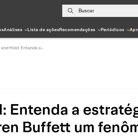
Buscar
os
Análises
Lista de ações
Recomendações
Periódicos
Apr
 and Hold: Entenda a...
: Entenda a estratég
ren Buffett um fenô