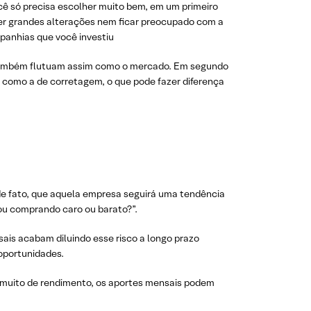
você só precisa escolher muito bem, em um primeiro
azer grandes alterações nem ficar preocupado com a
mpanhias que você investiu
também flutuam assim como o mercado. Em segundo
 como a de corretagem, o que pode fazer diferença
de fato, que aquela empresa seguirá uma tendência
tou comprando caro ou barato?”.
ais acabam diluindo esse risco a longo prazo
 oportunidades.
m muito de rendimento, os aportes mensais podem