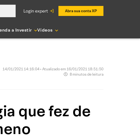
login expert
Abra sua conta XP
enda a Investir
Vídeos
14/01/2021 14:16:04 • Atualizado em 16/01/2021 18:51:50
8 minutos de leitura
ia que fez de
meno