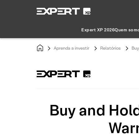
Expert XP 2026
Quem som
Aprenda a investir
Relatórios
Buy
Buy and Hold
War