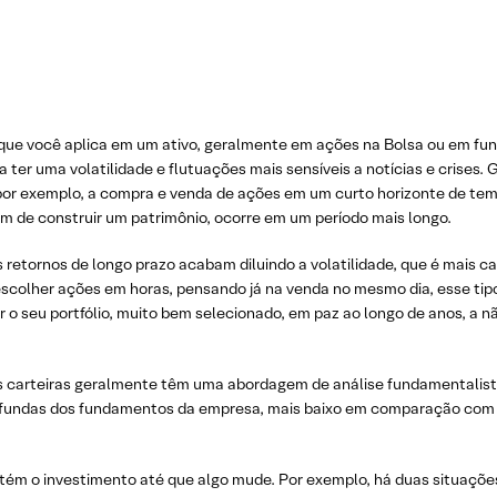
que você aplica em um ativo, geralmente em ações na Bolsa ou em fun
ter uma volatilidade e flutuações mais sensíveis a notícias e crises.
 por exemplo, a compra e venda de ações em um curto horizonte de temp
im de construir um patrimônio, ocorre em um período mais longo.
 retornos de longo prazo acabam diluindo a volatilidade, que é mais ca
colher ações em horas, pensando já na venda no mesmo dia, esse tipo
r o seu portfólio, muito bem selecionado, em paz ao longo de anos, a
 carteiras geralmente têm uma abordagem de análise fundamentalista.
rofundas dos fundamentos da empresa, mais baixo em comparação com 
antém o investimento até que algo mude. Por exemplo, há duas situaç