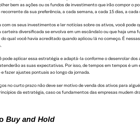
olher bem as ações ou os fundos de investimento que irão compor o por
corrente da sua preferência, a cada semana, a cada 15 dias, a cada 
u com os seus investimentos e ler notícias sobre os ativos, você pode 
 carteira diversificada se envolva em um escândalo ou que haja uma
 do qual você havia acreditado quando aplicou lá no começo. É nessa
.
ê pode aplicar essa estratégia e adaptá-la conforme o desenrolar dos
atenderão as suas expectativas. Por isso, de tempos em tempos é um e
e fazer ajustes pontuais ao longo da jornada.
ços no curto prazo não deve ser motivo de venda dos ativos para alg
 princípios da estratégia, caso os fundamentos das empresas mudem d
do
Buy and Hold