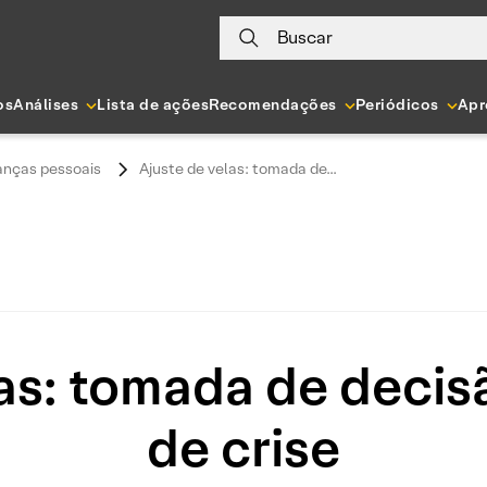
Buscar
os
Análises
Lista de ações
Recomendações
Periódicos
Apr
anças pessoais
Ajuste de velas: tomada de...
las: tomada de deci
de crise