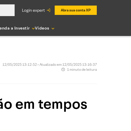
login expert
Abra sua conta XP
enda a Investir
Vídeos
12/05/2025 13:12:52 • Atualizado em 12/05/2025 13:16:37
1 minuto de leitura
são em tempos