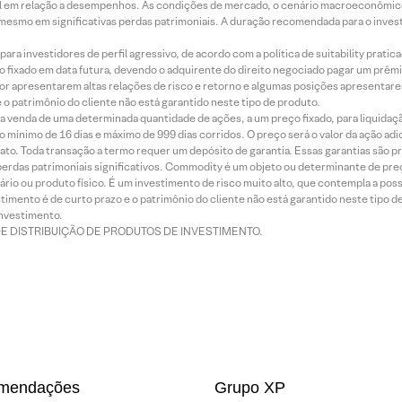
terial em relação a desempenhos. As condições de mercado, o cenário macroeconômi
mesmo em significativas perdas patrimoniais. A duração recomendada para o inves
ra investidores de perfil agressivo, de acordo com a política de suitability prat
 fixado em data futura, devendo o adquirente do direito negociado pagar um prê
or apresentarem altas relações de risco e retorno e algumas posições apresentarem 
o patrimônio do cliente não está garantido neste tipo de produto.
 venda de uma determinada quantidade de ações, a um preço fixado, para liquidaç
 mínimo de 16 dias e máximo de 999 dias corridos. O preço será o valor da ação ad
ato. Toda transação a termo requer um depósito de garantia. Essas garantias são 
rdas patrimoniais significativos. Commodity é um objeto ou determinante de preç
rio ou produto físico. É um investimento de risco muito alto, que contempla a possi
imento é de curto prazo e o patrimônio do cliente não está garantido neste tipo 
nvestimento.
DE DISTRIBUIÇÃO DE PRODUTOS DE INVESTIMENTO.
mendações
Grupo XP