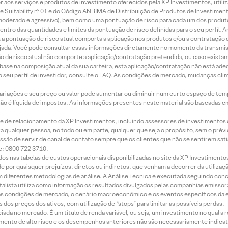
idor aos serviços e produtos de investimento oferecidos pela XP Investimentos, uti
 Suitability nº 01 e do Código ANBIMA de Distribuição de Produtos de Investimen
r, moderado e agressivo), bem como uma pontuação de risco para cada um dos produ
ntro das quantidades e limites da pontuação de risco definidas para o seu perfil. A
 sua pontuação de risco atual comporta a aplicação nos produtos e/ou a contratação
jada. Você pode consultar essas informações diretamente no momento da transmissã
ação de risco atual não comporte a aplicação/contratação pretendida, ou caso exista
m base na composição atual da sua carteira, esta aplicação/contratação não está ad
 seu perfil de investidor, consulte o FAQ. As condições de mercado, mudanças cl
 variações e seu preço ou valor pode aumentar ou diminuir num curto espaço de t
 não é líquida de impostos. As informações presentes neste material são baseadas e
rede de relacionamento da XP Investimentos, incluindo assessores de investimentos
ara qualquer pessoa, no todo ou em parte, qualquer que seja o propósito, sem o pr
ssão de servir de canal de contato sempre que os clientes que não se sentirem sat
e: 0800 722 3710.
dos nas tabelas de custos operacionais disponibilizadas no site da XP Investimento
 por quaisquer prejuízos, diretos ou indiretos, que venham a decorrer da utilizaç
 diferentes metodologias de análise. A Análise Técnica é executada seguindo conc
alista utiliza como informação os resultados divulgados pelas companhias emissora
 condições de mercado, o cenário macroeconômico e os eventos específicos da em
dos preços dos ativos, com utilização de “stops” para limitar as possíveis perdas.
ada no mercado. É um título de renda variável, ou seja, um investimento no qual a r
mento de alto risco e os desempenhos anteriores não são necessariamente indicat