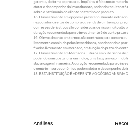
garantia, de forma expressa ou implícita, é feita neste ma
afetar o desempenho do investimento, podendo resultar até 
sobre o patrimônio do cliente neste tipo de produto.
O investimento em opções é preferencialmente indicado pa
negociados direitos de compra ou venda de um bem por preço
com esses derivativos são consideradas de risco muito alto p
duração recomendada para o investimento é de curto prazo e 
O investimento em termos são contratos para compra ou a
livremente escolhido pelos investidores, obedecendo o prazo
fixados livremente em mercado, em função do prazo do contr
O investimento em Mercados Futuros embute riscos de pe
podendo consubstanciar um índice, uma taxa, um valor mobiliá
alavancagem financeira. A duração recomendada para o invest
o cenário macroeconômico podem afetar o desempenho do i
ESTA INSTITUIÇÃO É ADERENTE AO CÓDIGO ANBIMA 
Análises
Reco