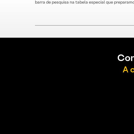
barra de pesquisa na tabela especial que preparamo
Con
A 