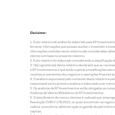
Disclaimer:
Este relatório de análise foi elaborado pela XP Investim
fornecer informações que possam auxiliar o investidor a toma
informações contidas neste relatório são consideradas válida
cliente com base no presente relatório.
Este relatório foi elaborado considerando a classificação d
O(s) signatário(s) deste relatório declara(m) que as reco
à XP Investimentos e que estão sujeitas a modificações sem 
receitas provenientes dos negócios e operações financeiras 
O analista responsável pelo conteúdo deste relatório e pe
responsável será o primeiro analista credenciado a ser menci
Os analistas da XP Investimentos estão obrigados ao cumpr
Analistas de Valores Mobiliários da XP Investimentos.
O atendimento de nossos clientes é realizado por empreg
Resolução CVM nº 178/2023, os quais encontram-se registrad
realizar consultoria, administração ou gestão de patrimônio 
capitais.