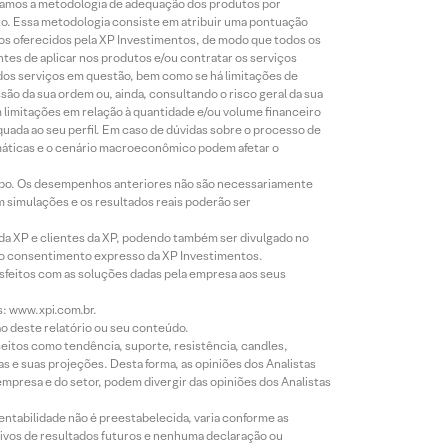
lizamos a metodologia de adequação dos produtos por
to. Essa metodologia consiste em atribuir uma pontuação
tos oferecidos pela XP Investimentos, de modo que todos os
ntes de aplicar nos produtos e/ou contratar os serviços
 dos serviços em questão, bem como se há limitações de
o da sua ordem ou, ainda, consultando o risco geral da sua
m limitações em relação à quantidade e/ou volume financeiro
equada ao seu perfil. Em caso de dúvidas sobre o processo de
imáticas e o cenário macroeconômico podem afetar o
empo. Os desempenhos anteriores não são necessariamente
m simulações e os resultados reais poderão ser
 da XP e clientes da XP, podendo também ser divulgado no
évio consentimento expresso da XP Investimentos.
isfeitos com as soluções dadas pela empresa aos seus
s: www.xpi.com.br.
ão deste relatório ou seu conteúdo.
eitos como tendência, suporte, resistência, candles,
s e suas projeções. Desta forma, as opiniões dos Analistas
presa e do setor, podem divergir das opiniões dos Analistas
entabilidade não é preestabelecida, varia conforme as
ivos de resultados futuros e nenhuma declaração ou