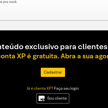
s pra você.
teúdo exclusivo para clientes
conta XP é gratuita. Abra a sua ago
Cadastrar
Já é cliente XP?
Faça seu login
Sou cliente