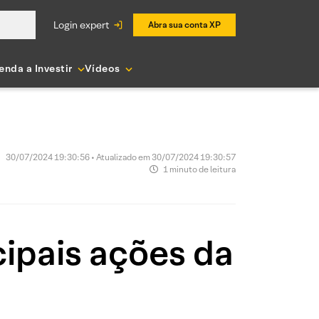
login expert
Abra sua conta XP
enda a Investir
Vídeos
30/07/2024 19:30:56 • Atualizado em 30/07/2024 19:30:57
1 minuto de leitura
ipais ações da