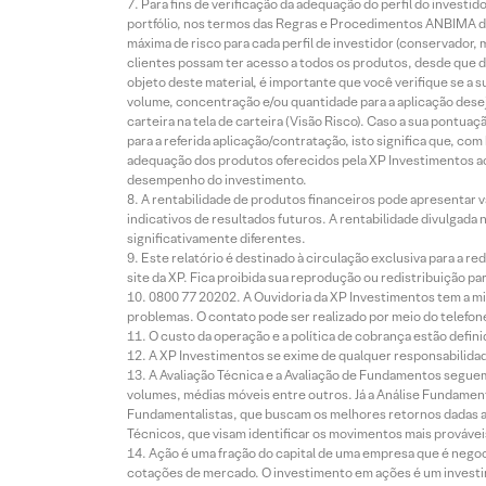
Para fins de verificação da adequação do perfil do invest
portfólio, nos termos das Regras e Procedimentos ANBIMA de
máxima de risco para cada perfil de investidor (conservado
clientes possam ter acesso a todos os produtos, desde que de
objeto deste material, é importante que você verifique se a
volume, concentração e/ou quantidade para a aplicação dese
carteira na tela de carteira (Visão Risco). Caso a sua pontu
para a referida aplicação/contratação, isto significa que, co
adequação dos produtos oferecidos pela XP Investimentos ao
desempenho do investimento.
A rentabilidade de produtos financeiros pode apresentar
indicativos de resultados futuros. A rentabilidade divulgada
significativamente diferentes.
Este relatório é destinado à circulação exclusiva para a 
site da XP. Fica proibida sua reprodução ou redistribuição p
0800 77 20202. A Ouvidoria da XP Investimentos tem a mi
problemas. O contato pode ser realizado por meio do telefon
O custo da operação e a política de cobrança estão defini
A XP Investimentos se exime de qualquer responsabilidade
A Avaliação Técnica e a Avaliação de Fundamentos seguem
volumes, médias móveis entre outros. Já a Análise Fundament
Fundamentalistas, que buscam os melhores retornos dadas as
Técnicos, que visam identificar os movimentos mais prováveis 
Ação é uma fração do capital de uma empresa que é negoci
cotações de mercado. O investimento em ações é um investi