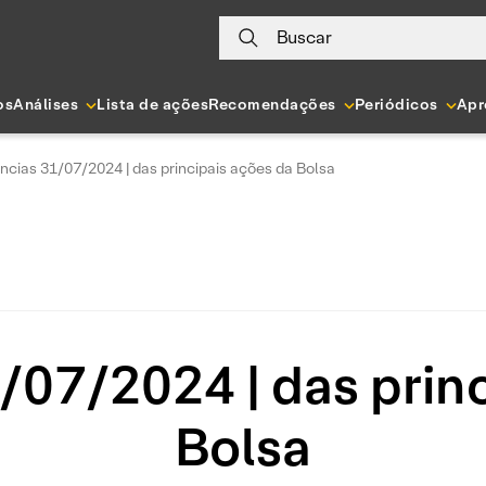
Buscar
os
Análises
Lista de ações
Recomendações
Periódicos
Apr
ncias 31/07/2024 | das principais ações da Bolsa
/07/2024 | das princ
Bolsa