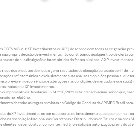
entos CCTVM S.A. (“XP Investimentos ou XP”) de acordo com todas as exigências p
r sua própria decisão de investimento, não constituindo qualquer tipo de oferta ou
s na data de sua divulgação e foram obtidas de fontes públicas. A XP Investimentos
e risco dos produtos de modo a gerar resultados de alocação para cada perfil de inv
mendações refletem única e exclusivamente suas análises e opiniões pessoais, que 
aviso prévio em decorrência de alterações nas condições de mercado, e que sua(s)
realizadas pela XP Investimentos.
lo cumprimento da Resolução CVM nº 20/2021 está indicado acima, sendo que, caso 
onado no relatório.
imento de todas as regras previstas no Código de Conduta da APIMEC Brasil para o 
ados da XP Investimentos ou por assessores de investimento que desempenham sua
os na Associação Nacional das Corretoras e Distribuidoras de Títulos e Valores 
de clientes, devendo atuar como intermediário e solicitar autorização prévia do cl