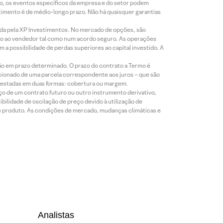
co, os eventos específicos da empresa e do setor podem
timento é de médio-longo prazo. Não há quaisquer garantias
icada pela XP Investimentos. No mercado de opções, são
mio ao vendedor tal como num acordo seguro. As operações
a possibilidade de perdas superiores ao capital investido. A
ão em prazo determinado. O prazo do contrato a Termo é
icionado de uma parcela correspondente aos juros – que são
prestadas em duas formas: cobertura ou margem.
o de um contrato futuro ou outro instrumento derivativo,
bilidade de oscilação de preço devido à utilização de
de produto. As condições de mercado, mudanças climáticas e
Analistas