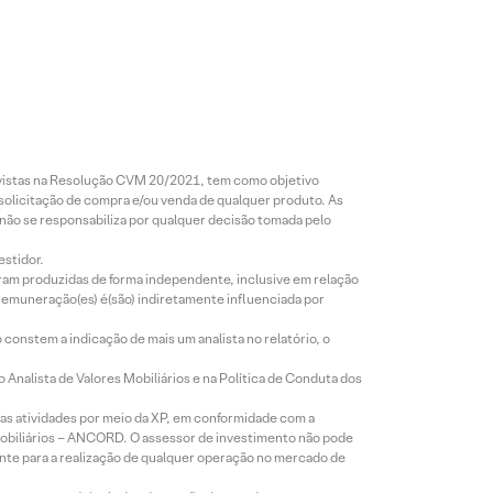
revistas na Resolução CVM 20/2021, tem como objetivo
 solicitação de compra e/ou venda de qualquer produto. As
 não se responsabiliza por qualquer decisão tomada pelo
estidor.
foram produzidas de forma independente, inclusive em relação
 remuneração(es) é(são) indiretamente influenciada por
constem a indicação de mais um analista no relatório, o
Analista de Valores Mobiliários e na Política de Conduta dos
s atividades por meio da XP, em conformidade com a
Mobiliários – ANCORD. O assessor de investimento não pode
iente para a realização de qualquer operação no mercado de