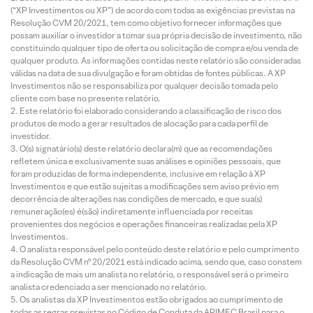
(“XP Investimentos ou XP”) de acordo com todas as exigências previstas na
Resolução CVM 20/2021, tem como objetivo fornecer informações que
possam auxiliar o investidor a tomar sua própria decisão de investimento, não
constituindo qualquer tipo de oferta ou solicitação de compra e/ou venda de
qualquer produto. As informações contidas neste relatório são consideradas
válidas na data de sua divulgação e foram obtidas de fontes públicas. A XP
Investimentos não se responsabiliza por qualquer decisão tomada pelo
cliente com base no presente relatório.
Este relatório foi elaborado considerando a classificação de risco dos
produtos de modo a gerar resultados de alocação para cada perfil de
investidor.
O(s) signatário(s) deste relatório declara(m) que as recomendações
refletem única e exclusivamente suas análises e opiniões pessoais, que
foram produzidas de forma independente, inclusive em relação à XP
Investimentos e que estão sujeitas a modificações sem aviso prévio em
decorrência de alterações nas condições de mercado, e que sua(s)
remuneração(es) é(são) indiretamente influenciada por receitas
provenientes dos negócios e operações financeiras realizadas pela XP
Investimentos.
O analista responsável pelo conteúdo deste relatório e pelo cumprimento
da Resolução CVM nº 20/2021 está indicado acima, sendo que, caso constem
a indicação de mais um analista no relatório, o responsável será o primeiro
analista credenciado a ser mencionado no relatório.
Os analistas da XP Investimentos estão obrigados ao cumprimento de
todas as regras previstas no Código de Conduta da APIMEC Brasil para o