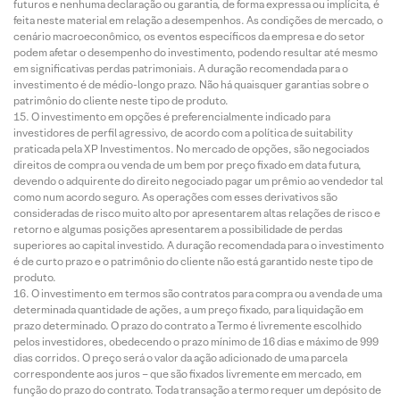
futuros e nenhuma declaração ou garantia, de forma expressa ou implícita, é
feita neste material em relação a desempenhos. As condições de mercado, o
cenário macroeconômico, os eventos específicos da empresa e do setor
podem afetar o desempenho do investimento, podendo resultar até mesmo
em significativas perdas patrimoniais. A duração recomendada para o
investimento é de médio-longo prazo. Não há quaisquer garantias sobre o
patrimônio do cliente neste tipo de produto.
O investimento em opções é preferencialmente indicado para
investidores de perfil agressivo, de acordo com a política de suitability
praticada pela XP Investimentos. No mercado de opções, são negociados
direitos de compra ou venda de um bem por preço fixado em data futura,
devendo o adquirente do direito negociado pagar um prêmio ao vendedor tal
como num acordo seguro. As operações com esses derivativos são
consideradas de risco muito alto por apresentarem altas relações de risco e
retorno e algumas posições apresentarem a possibilidade de perdas
superiores ao capital investido. A duração recomendada para o investimento
é de curto prazo e o patrimônio do cliente não está garantido neste tipo de
produto.
O investimento em termos são contratos para compra ou a venda de uma
determinada quantidade de ações, a um preço fixado, para liquidação em
prazo determinado. O prazo do contrato a Termo é livremente escolhido
pelos investidores, obedecendo o prazo mínimo de 16 dias e máximo de 999
dias corridos. O preço será o valor da ação adicionado de uma parcela
correspondente aos juros – que são fixados livremente em mercado, em
função do prazo do contrato. Toda transação a termo requer um depósito de