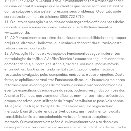
0800 77 20202. A Ouvidoria da XP Investimentos tem a missão de servir
de canal de contato sempre que os clientes que não se sentirem satisfeitos
com as soluções dadas pela empresa aos seus problemas. O contato pode
ser realizado por meio do telefone: 0800 722 3710.
O custo da operação e a política de cobrança estão definidos nas tabelas
de custos operacionais disponibilizadas no site da XP Investimentos:
www.xpi.com.br.
A XP Investimentos se exime de qualquer responsabilidade por quaisquer
prejuízos, diretos ou indiretos, que venham a decorrer da utilização deste
relatório ou seu conteúdo.
A Avaliação Técnica e a Avaliação de Fundamentos seguem diferentes
metodologias de análise. A Análise Técnica é executada seguindo conceitos
como tendência, suporte, resistência, candles, volumes, médias móveis
entre outros. Já a Análise Fundamentalista utiliza como informação os
resultados divulgados pelas companhias emissoras e suas projeções. Desta
forma, as opiniões dos Analistas Fundamentalistas, que buscam os melhores
retornos dadas as condições de mercado, o cenário macroeconômico e os
eventos específicos da empresa e do setor, podem divergir das opiniões dos
Analistas Técnicos, que visam identificar os movimentos mais prováveis dos
preços dos ativos, com utilização de “stops” para limitar as possíveis perdas.
Ação é uma fração do capital de uma empresa que é negociada no
mercado. É um título de renda variável, ou seja, um investimento no qual a
rentabilidade não é preestabelecida, varia conforme as cotações de
mercado. O investimento em ações é um investimento de alto risco e os
desempenhos anteriores não são necessariamente indicativos de resultados