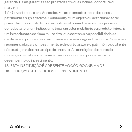
garantia. Essas garantias são prestadas em duas formas: cobertura ou
margem.
O investimento em Mercados Futuros embute riscos de perdas
patrimoniais significativos. Commodity é um objeto ou determinante de
preço de um contrato futuro ou outro instrumento derivativo, podendo
consubstanciar um índice, uma taxa, um valor mobiliário ou produto físico. É
um investimento de risco muito alto, que contempla a possibilidade de
oscilação de preço devido à utilização de alavancagem financeira. A duração
recomendada para o investimento é de curto prazo e o patrimônio do cliente
não está garantido neste tipo de produto. As condições de mercado,
mudanças climáticas e o cenário macroeconômico podem afetar o
desempenho do investimento.
ESTA INSTITUIÇÃO É ADERENTE AO CÓDIGO ANBIMA DE
DISTRIBUIÇÃO DE PRODUTOS DE INVESTIMENTO.
Análises