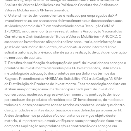
Analista de Valores Mobiliários e na Política de Conduta dos Analistas de
Valores Mobiliários da XP Investimentos.
O atendimento de nossos clientes é realizado por empregados da XP
Investimentos ou por assessores de investimento que desempenham suas
atividades por meio da XP, em conformidade com a Resolução CVM nº
178/2023, os quais encontram-se registrados na Associação Nacional das
Corretoras e Distribuidoras de Títulos e Valores Mobiliários – ANCORD. O
assessor de investimento não pode realizar consultoria, administração ou
gestão de patrimônio de clientes, devendo atuar como intermediário e
solicitar autorização prévia do cliente para a realização de qualquer operação
no mercado de capitais.
Para fins de verificação da adequação do perfil do investidor aos serviços e
produtos de investimento oferecidos pela XP Investimentos, utilizamos a
metodologia de adequação dos produtos por portfólio, nos termos das
Regras e Procedimentos ANBIMA de Suitability nº 01 e do Código ANBIMA
de Distribuição de Produtos de Investimento. Essa metodologia consiste em
atribuir uma pontuação máxima de risco para cada perfil de investidor
(conservador, moderado e agressivo), bem como uma pontuação de risco
para cada um dos produtos oferecidos pela XP Investimentos, de modo que
todos os clientes possam ter acesso a todos os produtos, desde que dentro
das quantidades e limites da pontuação de risco definidas para o seu perfil.
Antes de aplicar nos produtos e/ou contratar os serviços objeto deste
material, é importante que você verifique se a sua pontuação de risco atual
comporta a aplicação nos produtos e/ou a contratação dos serviços em