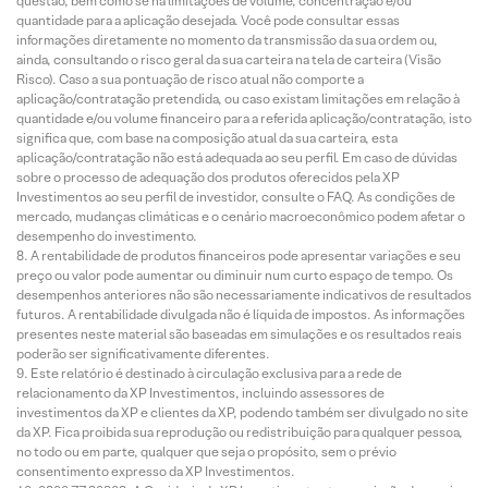
questão, bem como se há limitações de volume, concentração e/ou
quantidade para a aplicação desejada. Você pode consultar essas
informações diretamente no momento da transmissão da sua ordem ou,
ainda, consultando o risco geral da sua carteira na tela de carteira (Visão
Risco). Caso a sua pontuação de risco atual não comporte a
aplicação/contratação pretendida, ou caso existam limitações em relação à
quantidade e/ou volume financeiro para a referida aplicação/contratação, isto
significa que, com base na composição atual da sua carteira, esta
aplicação/contratação não está adequada ao seu perfil. Em caso de dúvidas
sobre o processo de adequação dos produtos oferecidos pela XP
Investimentos ao seu perfil de investidor, consulte o FAQ. As condições de
mercado, mudanças climáticas e o cenário macroeconômico podem afetar o
desempenho do investimento.
A rentabilidade de produtos financeiros pode apresentar variações e seu
preço ou valor pode aumentar ou diminuir num curto espaço de tempo. Os
desempenhos anteriores não são necessariamente indicativos de resultados
futuros. A rentabilidade divulgada não é líquida de impostos. As informações
presentes neste material são baseadas em simulações e os resultados reais
poderão ser significativamente diferentes.
Este relatório é destinado à circulação exclusiva para a rede de
relacionamento da XP Investimentos, incluindo assessores de
investimentos da XP e clientes da XP, podendo também ser divulgado no site
da XP. Fica proibida sua reprodução ou redistribuição para qualquer pessoa,
no todo ou em parte, qualquer que seja o propósito, sem o prévio
consentimento expresso da XP Investimentos.