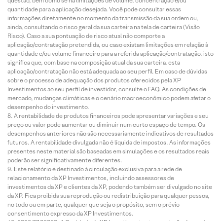
questão, bem como se há limitações de volume, concentração e/ou
quantidade para a aplicação desejada. Você pode consultar essas
informações diretamente no momento da transmissão da sua ordem ou,
ainda, consultando o risco geral da sua carteira na tela de carteira (Visão
Risco). Caso a sua pontuação de risco atual não comporte a
aplicação/contratação pretendida, ou caso existam limitações em relação à
quantidade e/ou volume financeiro para a referida aplicação/contratação, isto
significa que, com base na composição atual da sua carteira, esta
aplicação/contratação não está adequada ao seu perfil. Em caso de dúvidas
sobre o processo de adequação dos produtos oferecidos pela XP
Investimentos ao seu perfil de investidor, consulte o FAQ. As condições de
mercado, mudanças climáticas e o cenário macroeconômico podem afetar o
desempenho do investimento.
A rentabilidade de produtos financeiros pode apresentar variações e seu
preço ou valor pode aumentar ou diminuir num curto espaço de tempo. Os
desempenhos anteriores não são necessariamente indicativos de resultados
futuros. A rentabilidade divulgada não é líquida de impostos. As informações
presentes neste material são baseadas em simulações e os resultados reais
poderão ser significativamente diferentes.
Este relatório é destinado à circulação exclusiva para a rede de
relacionamento da XP Investimentos, incluindo assessores de
investimentos da XP e clientes da XP, podendo também ser divulgado no site
da XP. Fica proibida sua reprodução ou redistribuição para qualquer pessoa,
no todo ou em parte, qualquer que seja o propósito, sem o prévio
consentimento expresso da XP Investimentos.