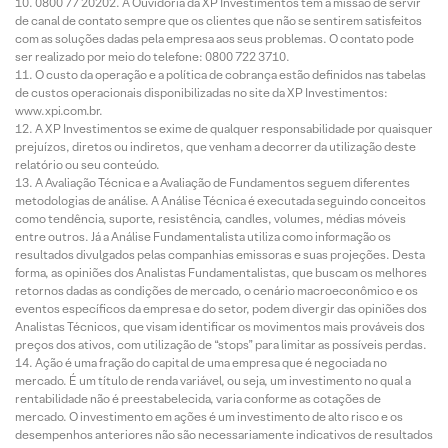
0800 77 20202. A Ouvidoria da XP Investimentos tem a missão de servir
de canal de contato sempre que os clientes que não se sentirem satisfeitos
com as soluções dadas pela empresa aos seus problemas. O contato pode
ser realizado por meio do telefone: 0800 722 3710.
O custo da operação e a política de cobrança estão definidos nas tabelas
de custos operacionais disponibilizadas no site da XP Investimentos:
www.xpi.com.br.
A XP Investimentos se exime de qualquer responsabilidade por quaisquer
prejuízos, diretos ou indiretos, que venham a decorrer da utilização deste
relatório ou seu conteúdo.
A Avaliação Técnica e a Avaliação de Fundamentos seguem diferentes
metodologias de análise. A Análise Técnica é executada seguindo conceitos
como tendência, suporte, resistência, candles, volumes, médias móveis
entre outros. Já a Análise Fundamentalista utiliza como informação os
resultados divulgados pelas companhias emissoras e suas projeções. Desta
forma, as opiniões dos Analistas Fundamentalistas, que buscam os melhores
retornos dadas as condições de mercado, o cenário macroeconômico e os
eventos específicos da empresa e do setor, podem divergir das opiniões dos
Analistas Técnicos, que visam identificar os movimentos mais prováveis dos
preços dos ativos, com utilização de “stops” para limitar as possíveis perdas.
Ação é uma fração do capital de uma empresa que é negociada no
mercado. É um título de renda variável, ou seja, um investimento no qual a
rentabilidade não é preestabelecida, varia conforme as cotações de
mercado. O investimento em ações é um investimento de alto risco e os
desempenhos anteriores não são necessariamente indicativos de resultados