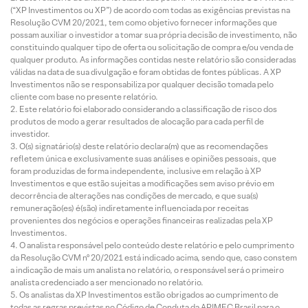
(“XP Investimentos ou XP”) de acordo com todas as exigências previstas na
Resolução CVM 20/2021, tem como objetivo fornecer informações que
possam auxiliar o investidor a tomar sua própria decisão de investimento, não
constituindo qualquer tipo de oferta ou solicitação de compra e/ou venda de
qualquer produto. As informações contidas neste relatório são consideradas
válidas na data de sua divulgação e foram obtidas de fontes públicas. A XP
Investimentos não se responsabiliza por qualquer decisão tomada pelo
cliente com base no presente relatório.
Este relatório foi elaborado considerando a classificação de risco dos
produtos de modo a gerar resultados de alocação para cada perfil de
investidor.
O(s) signatário(s) deste relatório declara(m) que as recomendações
refletem única e exclusivamente suas análises e opiniões pessoais, que
foram produzidas de forma independente, inclusive em relação à XP
Investimentos e que estão sujeitas a modificações sem aviso prévio em
decorrência de alterações nas condições de mercado, e que sua(s)
remuneração(es) é(são) indiretamente influenciada por receitas
provenientes dos negócios e operações financeiras realizadas pela XP
Investimentos.
O analista responsável pelo conteúdo deste relatório e pelo cumprimento
da Resolução CVM nº 20/2021 está indicado acima, sendo que, caso constem
a indicação de mais um analista no relatório, o responsável será o primeiro
analista credenciado a ser mencionado no relatório.
Os analistas da XP Investimentos estão obrigados ao cumprimento de
todas as regras previstas no Código de Conduta da APIMEC Brasil para o