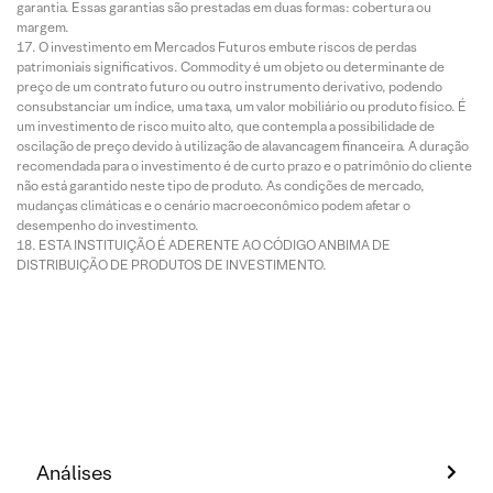
garantia. Essas garantias são prestadas em duas formas: cobertura ou
margem.
O investimento em Mercados Futuros embute riscos de perdas
patrimoniais significativos. Commodity é um objeto ou determinante de
preço de um contrato futuro ou outro instrumento derivativo, podendo
consubstanciar um índice, uma taxa, um valor mobiliário ou produto físico. É
um investimento de risco muito alto, que contempla a possibilidade de
oscilação de preço devido à utilização de alavancagem financeira. A duração
recomendada para o investimento é de curto prazo e o patrimônio do cliente
não está garantido neste tipo de produto. As condições de mercado,
mudanças climáticas e o cenário macroeconômico podem afetar o
desempenho do investimento.
ESTA INSTITUIÇÃO É ADERENTE AO CÓDIGO ANBIMA DE
DISTRIBUIÇÃO DE PRODUTOS DE INVESTIMENTO.
Análises