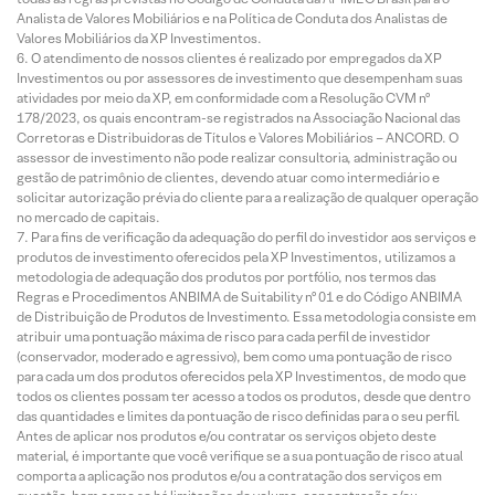
Analista de Valores Mobiliários e na Política de Conduta dos Analistas de
Valores Mobiliários da XP Investimentos.
O atendimento de nossos clientes é realizado por empregados da XP
Investimentos ou por assessores de investimento que desempenham suas
atividades por meio da XP, em conformidade com a Resolução CVM nº
178/2023, os quais encontram-se registrados na Associação Nacional das
Corretoras e Distribuidoras de Títulos e Valores Mobiliários – ANCORD. O
assessor de investimento não pode realizar consultoria, administração ou
gestão de patrimônio de clientes, devendo atuar como intermediário e
solicitar autorização prévia do cliente para a realização de qualquer operação
no mercado de capitais.
Para fins de verificação da adequação do perfil do investidor aos serviços e
produtos de investimento oferecidos pela XP Investimentos, utilizamos a
metodologia de adequação dos produtos por portfólio, nos termos das
Regras e Procedimentos ANBIMA de Suitability nº 01 e do Código ANBIMA
de Distribuição de Produtos de Investimento. Essa metodologia consiste em
atribuir uma pontuação máxima de risco para cada perfil de investidor
(conservador, moderado e agressivo), bem como uma pontuação de risco
para cada um dos produtos oferecidos pela XP Investimentos, de modo que
todos os clientes possam ter acesso a todos os produtos, desde que dentro
das quantidades e limites da pontuação de risco definidas para o seu perfil.
Antes de aplicar nos produtos e/ou contratar os serviços objeto deste
material, é importante que você verifique se a sua pontuação de risco atual
comporta a aplicação nos produtos e/ou a contratação dos serviços em