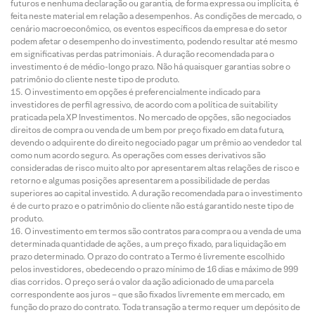
futuros e nenhuma declaração ou garantia, de forma expressa ou implícita, é
feita neste material em relação a desempenhos. As condições de mercado, o
cenário macroeconômico, os eventos específicos da empresa e do setor
podem afetar o desempenho do investimento, podendo resultar até mesmo
em significativas perdas patrimoniais. A duração recomendada para o
investimento é de médio-longo prazo. Não há quaisquer garantias sobre o
patrimônio do cliente neste tipo de produto.
O investimento em opções é preferencialmente indicado para
investidores de perfil agressivo, de acordo com a política de suitability
praticada pela XP Investimentos. No mercado de opções, são negociados
direitos de compra ou venda de um bem por preço fixado em data futura,
devendo o adquirente do direito negociado pagar um prêmio ao vendedor tal
como num acordo seguro. As operações com esses derivativos são
consideradas de risco muito alto por apresentarem altas relações de risco e
retorno e algumas posições apresentarem a possibilidade de perdas
superiores ao capital investido. A duração recomendada para o investimento
é de curto prazo e o patrimônio do cliente não está garantido neste tipo de
produto.
O investimento em termos são contratos para compra ou a venda de uma
determinada quantidade de ações, a um preço fixado, para liquidação em
prazo determinado. O prazo do contrato a Termo é livremente escolhido
pelos investidores, obedecendo o prazo mínimo de 16 dias e máximo de 999
dias corridos. O preço será o valor da ação adicionado de uma parcela
correspondente aos juros – que são fixados livremente em mercado, em
função do prazo do contrato. Toda transação a termo requer um depósito de