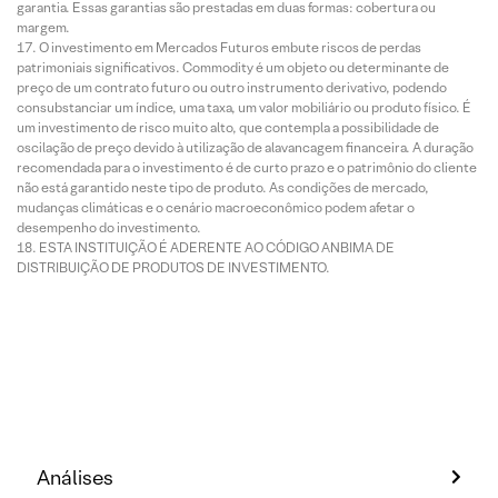
garantia. Essas garantias são prestadas em duas formas: cobertura ou
margem.
O investimento em Mercados Futuros embute riscos de perdas
patrimoniais significativos. Commodity é um objeto ou determinante de
preço de um contrato futuro ou outro instrumento derivativo, podendo
consubstanciar um índice, uma taxa, um valor mobiliário ou produto físico. É
um investimento de risco muito alto, que contempla a possibilidade de
oscilação de preço devido à utilização de alavancagem financeira. A duração
recomendada para o investimento é de curto prazo e o patrimônio do cliente
não está garantido neste tipo de produto. As condições de mercado,
mudanças climáticas e o cenário macroeconômico podem afetar o
desempenho do investimento.
ESTA INSTITUIÇÃO É ADERENTE AO CÓDIGO ANBIMA DE
DISTRIBUIÇÃO DE PRODUTOS DE INVESTIMENTO.
Análises