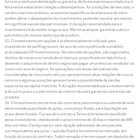
futuros e nenhuma declaração ou garantia, de forma expressa ou implícita, é
feita neste material em relação a desempenhos. As condições de mercado, o
cenário macroeconômico, os eventos específicos da empresa e do setor
podem afetar o desempenho do investimento, podendo resultar até mesmo
em significativas perdas patrimoniais. A duração recomendada para o
investimento é de médio-longo prazo. Não há quaisquer garantias sobre o
patrimônio do cliente neste tipo de produto.
O investimento em opções é preferencialmente indicado para
investidores de perfil agressivo, de acordo com a política de suitability
praticada pela XP Investimentos. No mercado de opções, são negociados
direitos de compra ou venda de um bem por preço fixado em data futura,
devendo o adquirente do direito negociado pagar um prêmio ao vendedor tal
como num acordo seguro. As operações com esses derivativos são
consideradas de risco muito alto por apresentarem altas relações de risco e
retorno e algumas posições apresentarem a possibilidade de perdas
superiores ao capital investido. A duração recomendada para o investimento
é de curto prazo e o patrimônio do cliente não está garantido neste tipo de
produto.
O investimento em termos são contratos para compra ou a venda de uma
determinada quantidade de ações, a um preço fixado, para liquidação em
prazo determinado. O prazo do contrato a Termo é livremente escolhido
pelos investidores, obedecendo o prazo mínimo de 16 dias e máximo de 999
dias corridos. O preço será o valor da ação adicionado de uma parcela
correspondente aos juros – que são fixados livremente em mercado, em
função do prazo do contrato. Toda transação a termo requer um depósito de