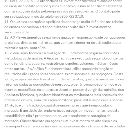
0800 77 20202. A Ouvidoria da XP Investimentos tem a missão de servir
de canal de contato sempre que os clientes que não se sentirem satisfeitos
com as soluções dadas pela empresa aos seus problemas. O contato pode
ser realizado por meio do telefone: 0800 722 3710.
O custo da operação e a política de cobrança estão definidos nas tabelas
de custos operacionais disponibilizadas no site da XP Investimentos:
www.xpi.com.br.
A XP Investimentos se exime de qualquer responsabilidade por quaisquer
prejuízos, diretos ou indiretos, que venham a decorrer da utilização deste
relatório ou seu conteúdo.
A Avaliação Técnica e a Avaliação de Fundamentos seguem diferentes
metodologias de análise. A Análise Técnica é executada seguindo conceitos
como tendência, suporte, resistência, candles, volumes, médias móveis
entre outros. Já a Análise Fundamentalista utiliza como informação os
resultados divulgados pelas companhias emissoras e suas projeções. Desta
forma, as opiniões dos Analistas Fundamentalistas, que buscam os melhores
retornos dadas as condições de mercado, o cenário macroeconômico e os
eventos específicos da empresa e do setor, podem divergir das opiniões dos
Analistas Técnicos, que visam identificar os movimentos mais prováveis dos
preços dos ativos, com utilização de “stops” para limitar as possíveis perdas.
Ação é uma fração do capital de uma empresa que é negociada no
mercado. É um título de renda variável, ou seja, um investimento no qual a
rentabilidade não é preestabelecida, varia conforme as cotações de
mercado. O investimento em ações é um investimento de alto risco e os
desempenhos anteriores não são necessariamente indicativos de resultados