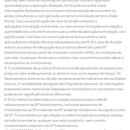
questão, bem como se há limitações de volume, concentração e/ou
quantidade para a aplicação desejada. Você pode consultar essas
informações diretamente no momento da transmissão da sua ordem ou,
ainda, consultando o risco geral da sua carteira na tela de carteira (Visão
Risco). Caso a sua pontuação de risco atual não comporte a
aplicação/contratação pretendida, ou caso existam limitações em relação à
quantidade e/ou volume financeiro para a referida aplicação/contratação, isto
significa que, com base na composição atual da sua carteira, esta
aplicação/contratação não está adequada ao seu perfil. Em caso de dúvidas
sobre o processo de adequação dos produtos oferecidos pela XP
Investimentos ao seu perfil de investidor, consulte o FAQ. As condições de
mercado, mudanças climáticas e o cenário macroeconômico podem afetar o
desempenho do investimento.
A rentabilidade de produtos financeiros pode apresentar variações e seu
preço ou valor pode aumentar ou diminuir num curto espaço de tempo. Os
desempenhos anteriores não são necessariamente indicativos de resultados
futuros. A rentabilidade divulgada não é líquida de impostos. As informações
presentes neste material são baseadas em simulações e os resultados reais
poderão ser significativamente diferentes.
Este relatório é destinado à circulação exclusiva para a rede de
relacionamento da XP Investimentos, incluindo assessores de
investimentos da XP e clientes da XP, podendo também ser divulgado no site
da XP. Fica proibida sua reprodução ou redistribuição para qualquer pessoa,
no todo ou em parte, qualquer que seja o propósito, sem o prévio
consentimento expresso da XP Investimentos.