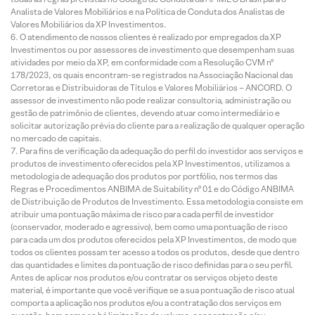
Analista de Valores Mobiliários e na Política de Conduta dos Analistas de
Valores Mobiliários da XP Investimentos.
O atendimento de nossos clientes é realizado por empregados da XP
Investimentos ou por assessores de investimento que desempenham suas
atividades por meio da XP, em conformidade com a Resolução CVM nº
178/2023, os quais encontram-se registrados na Associação Nacional das
Corretoras e Distribuidoras de Títulos e Valores Mobiliários – ANCORD. O
assessor de investimento não pode realizar consultoria, administração ou
gestão de patrimônio de clientes, devendo atuar como intermediário e
solicitar autorização prévia do cliente para a realização de qualquer operação
no mercado de capitais.
Para fins de verificação da adequação do perfil do investidor aos serviços e
produtos de investimento oferecidos pela XP Investimentos, utilizamos a
metodologia de adequação dos produtos por portfólio, nos termos das
Regras e Procedimentos ANBIMA de Suitability nº 01 e do Código ANBIMA
de Distribuição de Produtos de Investimento. Essa metodologia consiste em
atribuir uma pontuação máxima de risco para cada perfil de investidor
(conservador, moderado e agressivo), bem como uma pontuação de risco
para cada um dos produtos oferecidos pela XP Investimentos, de modo que
todos os clientes possam ter acesso a todos os produtos, desde que dentro
das quantidades e limites da pontuação de risco definidas para o seu perfil.
Antes de aplicar nos produtos e/ou contratar os serviços objeto deste
material, é importante que você verifique se a sua pontuação de risco atual
comporta a aplicação nos produtos e/ou a contratação dos serviços em