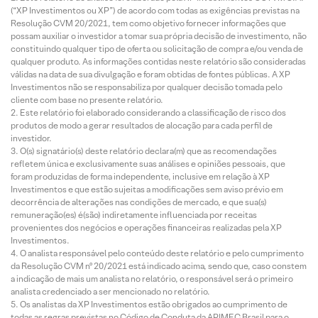
(“XP Investimentos ou XP”) de acordo com todas as exigências previstas na
Resolução CVM 20/2021, tem como objetivo fornecer informações que
possam auxiliar o investidor a tomar sua própria decisão de investimento, não
constituindo qualquer tipo de oferta ou solicitação de compra e/ou venda de
qualquer produto. As informações contidas neste relatório são consideradas
válidas na data de sua divulgação e foram obtidas de fontes públicas. A XP
Investimentos não se responsabiliza por qualquer decisão tomada pelo
cliente com base no presente relatório.
Este relatório foi elaborado considerando a classificação de risco dos
produtos de modo a gerar resultados de alocação para cada perfil de
investidor.
O(s) signatário(s) deste relatório declara(m) que as recomendações
refletem única e exclusivamente suas análises e opiniões pessoais, que
foram produzidas de forma independente, inclusive em relação à XP
Investimentos e que estão sujeitas a modificações sem aviso prévio em
decorrência de alterações nas condições de mercado, e que sua(s)
remuneração(es) é(são) indiretamente influenciada por receitas
provenientes dos negócios e operações financeiras realizadas pela XP
Investimentos.
O analista responsável pelo conteúdo deste relatório e pelo cumprimento
da Resolução CVM nº 20/2021 está indicado acima, sendo que, caso constem
a indicação de mais um analista no relatório, o responsável será o primeiro
analista credenciado a ser mencionado no relatório.
Os analistas da XP Investimentos estão obrigados ao cumprimento de
todas as regras previstas no Código de Conduta da APIMEC Brasil para o