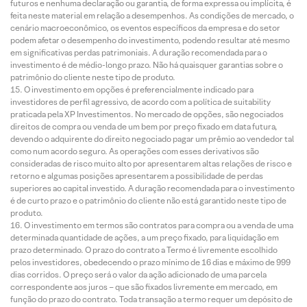
futuros e nenhuma declaração ou garantia, de forma expressa ou implícita, é
feita neste material em relação a desempenhos. As condições de mercado, o
cenário macroeconômico, os eventos específicos da empresa e do setor
podem afetar o desempenho do investimento, podendo resultar até mesmo
em significativas perdas patrimoniais. A duração recomendada para o
investimento é de médio-longo prazo. Não há quaisquer garantias sobre o
patrimônio do cliente neste tipo de produto.
O investimento em opções é preferencialmente indicado para
investidores de perfil agressivo, de acordo com a política de suitability
praticada pela XP Investimentos. No mercado de opções, são negociados
direitos de compra ou venda de um bem por preço fixado em data futura,
devendo o adquirente do direito negociado pagar um prêmio ao vendedor tal
como num acordo seguro. As operações com esses derivativos são
consideradas de risco muito alto por apresentarem altas relações de risco e
retorno e algumas posições apresentarem a possibilidade de perdas
superiores ao capital investido. A duração recomendada para o investimento
é de curto prazo e o patrimônio do cliente não está garantido neste tipo de
produto.
O investimento em termos são contratos para compra ou a venda de uma
determinada quantidade de ações, a um preço fixado, para liquidação em
prazo determinado. O prazo do contrato a Termo é livremente escolhido
pelos investidores, obedecendo o prazo mínimo de 16 dias e máximo de 999
dias corridos. O preço será o valor da ação adicionado de uma parcela
correspondente aos juros – que são fixados livremente em mercado, em
função do prazo do contrato. Toda transação a termo requer um depósito de