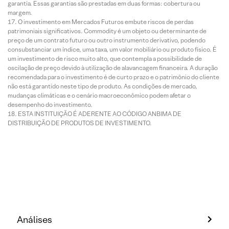
garantia. Essas garantias são prestadas em duas formas: cobertura ou
margem.
O investimento em Mercados Futuros embute riscos de perdas
patrimoniais significativos. Commodity é um objeto ou determinante de
preço de um contrato futuro ou outro instrumento derivativo, podendo
consubstanciar um índice, uma taxa, um valor mobiliário ou produto físico. É
um investimento de risco muito alto, que contempla a possibilidade de
oscilação de preço devido à utilização de alavancagem financeira. A duração
recomendada para o investimento é de curto prazo e o patrimônio do cliente
não está garantido neste tipo de produto. As condições de mercado,
mudanças climáticas e o cenário macroeconômico podem afetar o
desempenho do investimento.
ESTA INSTITUIÇÃO É ADERENTE AO CÓDIGO ANBIMA DE
DISTRIBUIÇÃO DE PRODUTOS DE INVESTIMENTO.
Análises