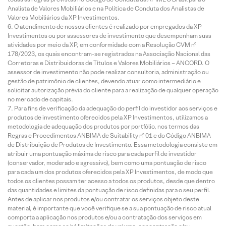
Analista de Valores Mobiliários e na Política de Conduta dos Analistas de
Valores Mobiliários da XP Investimentos.
O atendimento de nossos clientes é realizado por empregados da XP
Investimentos ou por assessores de investimento que desempenham suas
atividades por meio da XP, em conformidade com a Resolução CVM nº
178/2023, os quais encontram-se registrados na Associação Nacional das
Corretoras e Distribuidoras de Títulos e Valores Mobiliários – ANCORD. O
assessor de investimento não pode realizar consultoria, administração ou
gestão de patrimônio de clientes, devendo atuar como intermediário e
solicitar autorização prévia do cliente para a realização de qualquer operação
no mercado de capitais.
Para fins de verificação da adequação do perfil do investidor aos serviços e
produtos de investimento oferecidos pela XP Investimentos, utilizamos a
metodologia de adequação dos produtos por portfólio, nos termos das
Regras e Procedimentos ANBIMA de Suitability nº 01 e do Código ANBIMA
de Distribuição de Produtos de Investimento. Essa metodologia consiste em
atribuir uma pontuação máxima de risco para cada perfil de investidor
(conservador, moderado e agressivo), bem como uma pontuação de risco
para cada um dos produtos oferecidos pela XP Investimentos, de modo que
todos os clientes possam ter acesso a todos os produtos, desde que dentro
das quantidades e limites da pontuação de risco definidas para o seu perfil.
Antes de aplicar nos produtos e/ou contratar os serviços objeto deste
material, é importante que você verifique se a sua pontuação de risco atual
comporta a aplicação nos produtos e/ou a contratação dos serviços em