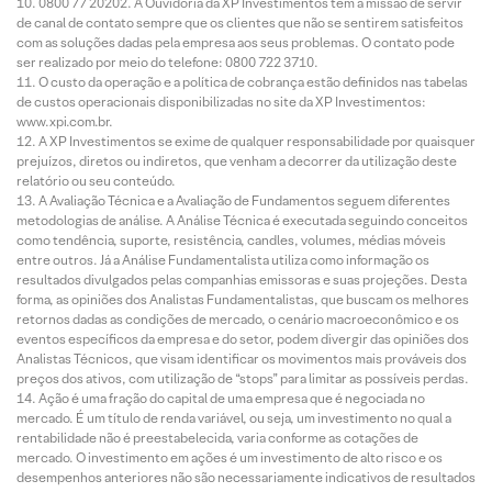
0800 77 20202. A Ouvidoria da XP Investimentos tem a missão de servir
de canal de contato sempre que os clientes que não se sentirem satisfeitos
com as soluções dadas pela empresa aos seus problemas. O contato pode
ser realizado por meio do telefone: 0800 722 3710.
O custo da operação e a política de cobrança estão definidos nas tabelas
de custos operacionais disponibilizadas no site da XP Investimentos:
www.xpi.com.br.
A XP Investimentos se exime de qualquer responsabilidade por quaisquer
prejuízos, diretos ou indiretos, que venham a decorrer da utilização deste
relatório ou seu conteúdo.
A Avaliação Técnica e a Avaliação de Fundamentos seguem diferentes
metodologias de análise. A Análise Técnica é executada seguindo conceitos
como tendência, suporte, resistência, candles, volumes, médias móveis
entre outros. Já a Análise Fundamentalista utiliza como informação os
resultados divulgados pelas companhias emissoras e suas projeções. Desta
forma, as opiniões dos Analistas Fundamentalistas, que buscam os melhores
retornos dadas as condições de mercado, o cenário macroeconômico e os
eventos específicos da empresa e do setor, podem divergir das opiniões dos
Analistas Técnicos, que visam identificar os movimentos mais prováveis dos
preços dos ativos, com utilização de “stops” para limitar as possíveis perdas.
Ação é uma fração do capital de uma empresa que é negociada no
mercado. É um título de renda variável, ou seja, um investimento no qual a
rentabilidade não é preestabelecida, varia conforme as cotações de
mercado. O investimento em ações é um investimento de alto risco e os
desempenhos anteriores não são necessariamente indicativos de resultados