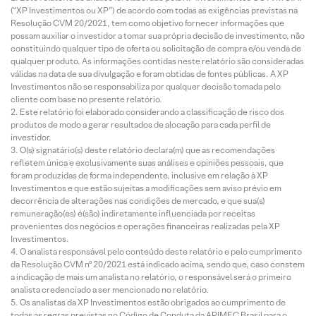
(“XP Investimentos ou XP”) de acordo com todas as exigências previstas na
Resolução CVM 20/2021, tem como objetivo fornecer informações que
possam auxiliar o investidor a tomar sua própria decisão de investimento, não
constituindo qualquer tipo de oferta ou solicitação de compra e/ou venda de
qualquer produto. As informações contidas neste relatório são consideradas
válidas na data de sua divulgação e foram obtidas de fontes públicas. A XP
Investimentos não se responsabiliza por qualquer decisão tomada pelo
cliente com base no presente relatório.
Este relatório foi elaborado considerando a classificação de risco dos
produtos de modo a gerar resultados de alocação para cada perfil de
investidor.
O(s) signatário(s) deste relatório declara(m) que as recomendações
refletem única e exclusivamente suas análises e opiniões pessoais, que
foram produzidas de forma independente, inclusive em relação à XP
Investimentos e que estão sujeitas a modificações sem aviso prévio em
decorrência de alterações nas condições de mercado, e que sua(s)
remuneração(es) é(são) indiretamente influenciada por receitas
provenientes dos negócios e operações financeiras realizadas pela XP
Investimentos.
O analista responsável pelo conteúdo deste relatório e pelo cumprimento
da Resolução CVM nº 20/2021 está indicado acima, sendo que, caso constem
a indicação de mais um analista no relatório, o responsável será o primeiro
analista credenciado a ser mencionado no relatório.
Os analistas da XP Investimentos estão obrigados ao cumprimento de
todas as regras previstas no Código de Conduta da APIMEC Brasil para o