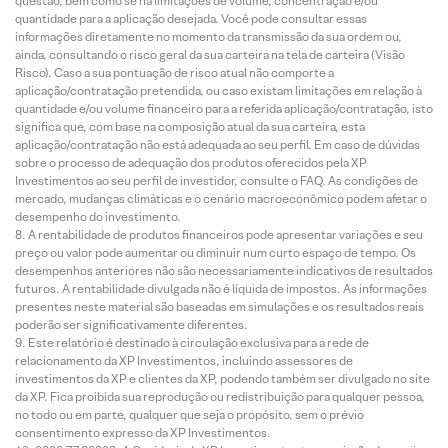
questão, bem como se há limitações de volume, concentração e/ou
quantidade para a aplicação desejada. Você pode consultar essas
informações diretamente no momento da transmissão da sua ordem ou,
ainda, consultando o risco geral da sua carteira na tela de carteira (Visão
Risco). Caso a sua pontuação de risco atual não comporte a
aplicação/contratação pretendida, ou caso existam limitações em relação à
quantidade e/ou volume financeiro para a referida aplicação/contratação, isto
significa que, com base na composição atual da sua carteira, esta
aplicação/contratação não está adequada ao seu perfil. Em caso de dúvidas
sobre o processo de adequação dos produtos oferecidos pela XP
Investimentos ao seu perfil de investidor, consulte o FAQ. As condições de
mercado, mudanças climáticas e o cenário macroeconômico podem afetar o
desempenho do investimento.
A rentabilidade de produtos financeiros pode apresentar variações e seu
preço ou valor pode aumentar ou diminuir num curto espaço de tempo. Os
desempenhos anteriores não são necessariamente indicativos de resultados
futuros. A rentabilidade divulgada não é líquida de impostos. As informações
presentes neste material são baseadas em simulações e os resultados reais
poderão ser significativamente diferentes.
Este relatório é destinado à circulação exclusiva para a rede de
relacionamento da XP Investimentos, incluindo assessores de
investimentos da XP e clientes da XP, podendo também ser divulgado no site
da XP. Fica proibida sua reprodução ou redistribuição para qualquer pessoa,
no todo ou em parte, qualquer que seja o propósito, sem o prévio
consentimento expresso da XP Investimentos.