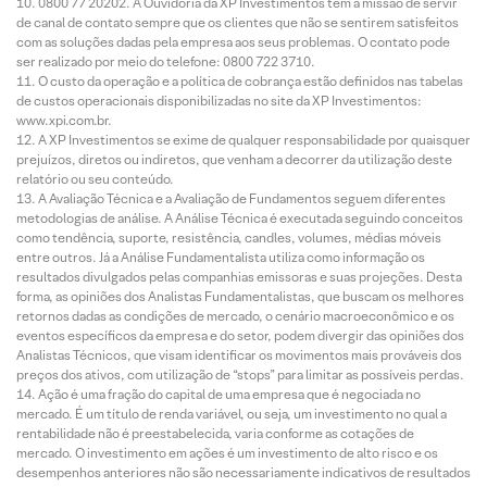
0800 77 20202. A Ouvidoria da XP Investimentos tem a missão de servir
de canal de contato sempre que os clientes que não se sentirem satisfeitos
com as soluções dadas pela empresa aos seus problemas. O contato pode
ser realizado por meio do telefone: 0800 722 3710.
O custo da operação e a política de cobrança estão definidos nas tabelas
de custos operacionais disponibilizadas no site da XP Investimentos:
www.xpi.com.br.
A XP Investimentos se exime de qualquer responsabilidade por quaisquer
prejuízos, diretos ou indiretos, que venham a decorrer da utilização deste
relatório ou seu conteúdo.
A Avaliação Técnica e a Avaliação de Fundamentos seguem diferentes
metodologias de análise. A Análise Técnica é executada seguindo conceitos
como tendência, suporte, resistência, candles, volumes, médias móveis
entre outros. Já a Análise Fundamentalista utiliza como informação os
resultados divulgados pelas companhias emissoras e suas projeções. Desta
forma, as opiniões dos Analistas Fundamentalistas, que buscam os melhores
retornos dadas as condições de mercado, o cenário macroeconômico e os
eventos específicos da empresa e do setor, podem divergir das opiniões dos
Analistas Técnicos, que visam identificar os movimentos mais prováveis dos
preços dos ativos, com utilização de “stops” para limitar as possíveis perdas.
Ação é uma fração do capital de uma empresa que é negociada no
mercado. É um título de renda variável, ou seja, um investimento no qual a
rentabilidade não é preestabelecida, varia conforme as cotações de
mercado. O investimento em ações é um investimento de alto risco e os
desempenhos anteriores não são necessariamente indicativos de resultados