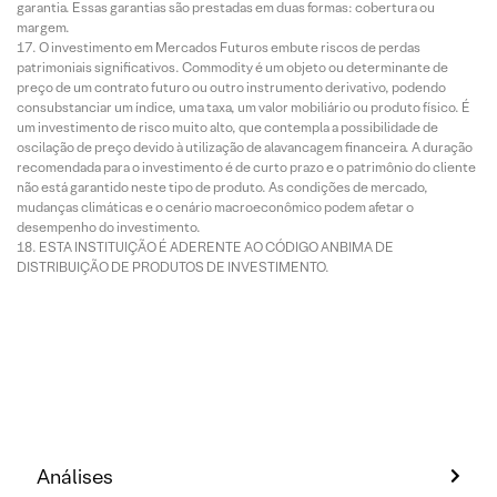
garantia. Essas garantias são prestadas em duas formas: cobertura ou
margem.
O investimento em Mercados Futuros embute riscos de perdas
patrimoniais significativos. Commodity é um objeto ou determinante de
preço de um contrato futuro ou outro instrumento derivativo, podendo
consubstanciar um índice, uma taxa, um valor mobiliário ou produto físico. É
um investimento de risco muito alto, que contempla a possibilidade de
oscilação de preço devido à utilização de alavancagem financeira. A duração
recomendada para o investimento é de curto prazo e o patrimônio do cliente
não está garantido neste tipo de produto. As condições de mercado,
mudanças climáticas e o cenário macroeconômico podem afetar o
desempenho do investimento.
ESTA INSTITUIÇÃO É ADERENTE AO CÓDIGO ANBIMA DE
DISTRIBUIÇÃO DE PRODUTOS DE INVESTIMENTO.
Análises