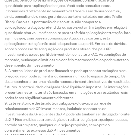
questão, bem como se há limitações de volume, concentração e/ou
quantidade para a aplicação desejada. Você pode consultar essas
informações diretamente no momento da transmissão da sua ordem ou,
ainda, consultando o risco geral da sua carteira na tela de carteira (Visão
Risco). Caso a sua pontuação de risco atual não comporte a
aplicação/contratação pretendida, ou caso existam limitações em relação à
quantidade e/ou volume financeiro para a referida aplicação/contratação, isto
significa que, com base na composição atual da sua carteira, esta
aplicação/contratação não está adequada ao seu perfil. Em caso de dúvidas
sobre o processo de adequação dos produtos oferecidos pela XP
Investimentos ao seu perfil de investidor, consulte o FAQ. As condições de
mercado, mudanças climáticas e o cenário macroeconômico podem afetar o
desempenho do investimento.
A rentabilidade de produtos financeiros pode apresentar variações e seu
preço ou valor pode aumentar ou diminuir num curto espaço de tempo. Os
desempenhos anteriores não são necessariamente indicativos de resultados
futuros. A rentabilidade divulgada não é líquida de impostos. As informações
presentes neste material são baseadas em simulações e os resultados reais
poderão ser significativamente diferentes.
Este relatório é destinado à circulação exclusiva para a rede de
relacionamento da XP Investimentos, incluindo assessores de
investimentos da XP e clientes da XP, podendo também ser divulgado no site
da XP. Fica proibida sua reprodução ou redistribuição para qualquer pessoa,
no todo ou em parte, qualquer que seja o propósito, sem o prévio
consentimento expresso da XP Investimentos.