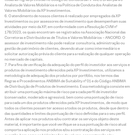
Analista de Valores Mobiliários e na Política de Conduta dos Analistas de
Valores Mobiliários da XP Investimentos.
O atendimento de nossos clientes é realizado por empregados da XP
Investimentos ou por assessores de investimento que desempenham suas
atividades por meio da XP, em conformidade com a Resolução CVM nº
178/2023, os quais encontram-se registrados na Associação Nacional das
Corretoras e Distribuidoras de Títulos e Valores Mobiliários – ANCORD. O
assessor de investimento não pode realizar consultoria, administração ou
gestão de patrimônio de clientes, devendo atuar como intermediário e
solicitar autorização prévia do cliente para a realização de qualquer operação
no mercado de capitais.
Para fins de verificação da adequação do perfil do investidor aos serviços e
produtos de investimento oferecidos pela XP Investimentos, utilizamos a
metodologia de adequação dos produtos por portfólio, nos termos das
Regras e Procedimentos ANBIMA de Suitability nº 01 e do Código ANBIMA
de Distribuição de Produtos de Investimento. Essa metodologia consiste em
atribuir uma pontuação máxima de risco para cada perfil de investidor
(conservador, moderado e agressivo), bem como uma pontuação de risco
para cada um dos produtos oferecidos pela XP Investimentos, de modo que
todos os clientes possam ter acesso a todos os produtos, desde que dentro
das quantidades e limites da pontuação de risco definidas para o seu perfil.
Antes de aplicar nos produtos e/ou contratar os serviços objeto deste
material, é importante que você verifique se a sua pontuação de risco atual
comporta a aplicação nos produtos e/ou a contratação dos serviços em