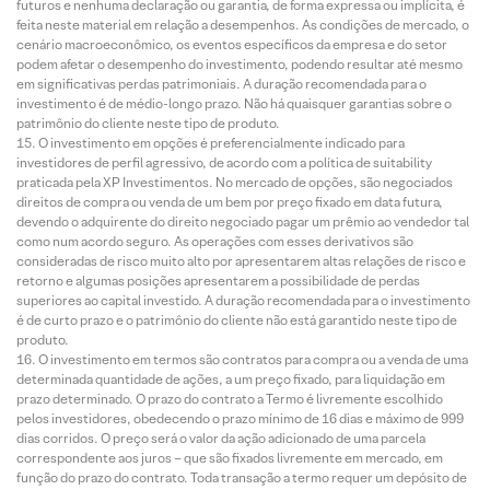
futuros e nenhuma declaração ou garantia, de forma expressa ou implícita, é
feita neste material em relação a desempenhos. As condições de mercado, o
cenário macroeconômico, os eventos específicos da empresa e do setor
podem afetar o desempenho do investimento, podendo resultar até mesmo
em significativas perdas patrimoniais. A duração recomendada para o
investimento é de médio-longo prazo. Não há quaisquer garantias sobre o
patrimônio do cliente neste tipo de produto.
O investimento em opções é preferencialmente indicado para
investidores de perfil agressivo, de acordo com a política de suitability
praticada pela XP Investimentos. No mercado de opções, são negociados
direitos de compra ou venda de um bem por preço fixado em data futura,
devendo o adquirente do direito negociado pagar um prêmio ao vendedor tal
como num acordo seguro. As operações com esses derivativos são
consideradas de risco muito alto por apresentarem altas relações de risco e
retorno e algumas posições apresentarem a possibilidade de perdas
superiores ao capital investido. A duração recomendada para o investimento
é de curto prazo e o patrimônio do cliente não está garantido neste tipo de
produto.
O investimento em termos são contratos para compra ou a venda de uma
determinada quantidade de ações, a um preço fixado, para liquidação em
prazo determinado. O prazo do contrato a Termo é livremente escolhido
pelos investidores, obedecendo o prazo mínimo de 16 dias e máximo de 999
dias corridos. O preço será o valor da ação adicionado de uma parcela
correspondente aos juros – que são fixados livremente em mercado, em
função do prazo do contrato. Toda transação a termo requer um depósito de