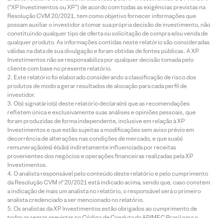
(“XP Investimentos ou XP”) de acordo com todas as exigências previstas na
Resolução CVM 20/2021, tem como objetivo fornecer informações que
possam auxiliar o investidor a tomar sua própria decisão de investimento, não
constituindo qualquer tipo de oferta ou solicitação de compra e/ou venda de
qualquer produto. As informações contidas neste relatório são consideradas
válidas na data de sua divulgação e foram obtidas de fontes públicas. A XP
Investimentos não se responsabiliza por qualquer decisão tomada pelo
cliente com base no presente relatório.
Este relatório foi elaborado considerando a classificação de risco dos
produtos de modo a gerar resultados de alocação para cada perfil de
investidor.
O(s) signatário(s) deste relatório declara(m) que as recomendações
refletem única e exclusivamente suas análises e opiniões pessoais, que
foram produzidas de forma independente, inclusive em relação à XP
Investimentos e que estão sujeitas a modificações sem aviso prévio em
decorrência de alterações nas condições de mercado, e que sua(s)
remuneração(es) é(são) indiretamente influenciada por receitas
provenientes dos negócios e operações financeiras realizadas pela XP
Investimentos.
O analista responsável pelo conteúdo deste relatório e pelo cumprimento
da Resolução CVM nº 20/2021 está indicado acima, sendo que, caso constem
a indicação de mais um analista no relatório, o responsável será o primeiro
analista credenciado a ser mencionado no relatório.
Os analistas da XP Investimentos estão obrigados ao cumprimento de
todas as regras previstas no Código de Conduta da APIMEC Brasil para o