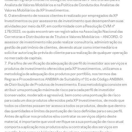
Analista de Valores Mobiliários e na Política de Conduta dos Analistas de
Valores Mobiliários da XP Investimentos.
O atendimento de nossos clientes é realizado por empregados da XP
Investimentos ou por assessores de investimento que desempenham suas
atividades por meio da XP, em conformidade com a Resolução CVM nº
178/2023, os quais encontram-se registrados na Associação Nacional das
Corretoras e Distribuidoras de Títulos e Valores Mobiliários – ANCORD. O
assessor de investimento não pode realizar consultoria, administração ou
gestão de patrimônio de clientes, devendo atuar como intermediário e
solicitar autorização prévia do cliente para a realização de qualquer operação
no mercado de capitais.
Para fins de verificação da adequação do perfil do investidor aos serviços e
produtos de investimento oferecidos pela XP Investimentos, utilizamos a
metodologia de adequação dos produtos por portfólio, nos termos das
Regras e Procedimentos ANBIMA de Suitability nº 01 e do Código ANBIMA
de Distribuição de Produtos de Investimento. Essa metodologia consiste em
atribuir uma pontuação máxima de risco para cada perfil de investidor
(conservador, moderado e agressivo), bem como uma pontuação de risco
para cada um dos produtos oferecidos pela XP Investimentos, de modo que
todos os clientes possam ter acesso a todos os produtos, desde que dentro
das quantidades e limites da pontuação de risco definidas para o seu perfil.
Antes de aplicar nos produtos e/ou contratar os serviços objeto deste
material, é importante que você verifique se a sua pontuação de risco atual
comporta a aplicação nos produtos e/ou a contratação dos serviços em