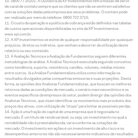
0800 77 20202. A Ouvidoria da XP Investimentos tem a missão de servir
de canal de contato sempre que os clientes que não se sentirem satisfeitos
com as soluções dadas pela empresa aos seus problemas. O contato pode
ser realizado por meio do telefone: 0800 722 3710.
O custo da operação e a política de cobrança estão definidos nas tabelas
de custos operacionais disponibilizadas no site da XP Investimentos:
www.xpi.com.br.
A XP Investimentos se exime de qualquer responsabilidade por quaisquer
prejuízos, diretos ou indiretos, que venham a decorrer da utilização deste
relatório ou seu conteúdo.
A Avaliação Técnica e a Avaliação de Fundamentos seguem diferentes
metodologias de análise. A Análise Técnica é executada seguindo conceitos
como tendência, suporte, resistência, candles, volumes, médias móveis
entre outros. Já a Análise Fundamentalista utiliza como informação os
resultados divulgados pelas companhias emissoras e suas projeções. Desta
forma, as opiniões dos Analistas Fundamentalistas, que buscam os melhores
retornos dadas as condições de mercado, o cenário macroeconômico e os
eventos específicos da empresa e do setor, podem divergir das opiniões dos
Analistas Técnicos, que visam identificar os movimentos mais prováveis dos
preços dos ativos, com utilização de “stops” para limitar as possíveis perdas.
Ação é uma fração do capital de uma empresa que é negociada no
mercado. É um título de renda variável, ou seja, um investimento no qual a
rentabilidade não é preestabelecida, varia conforme as cotações de
mercado. O investimento em ações é um investimento de alto risco e os
desempenhos anteriores não são necessariamente indicativos de resultados