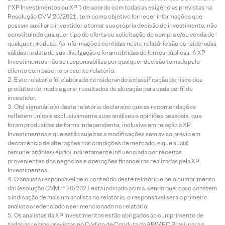
(“XP Investimentos ou XP”) de acordo com todas as exigências previstas na
Resolução CVM 20/2021, tem como objetivo fornecer informações que
possam auxiliar o investidor a tomar sua própria decisão de investimento, não
constituindo qualquer tipo de oferta ou solicitação de compra e/ou venda de
qualquer produto. As informações contidas neste relatório são consideradas
válidas na data de sua divulgação e foram obtidas de fontes públicas. A XP
Investimentos não se responsabiliza por qualquer decisão tomada pelo
cliente com base no presente relatório.
Este relatório foi elaborado considerando a classificação de risco dos
produtos de modo a gerar resultados de alocação para cada perfil de
investidor.
O(s) signatário(s) deste relatório declara(m) que as recomendações
refletem única e exclusivamente suas análises e opiniões pessoais, que
foram produzidas de forma independente, inclusive em relação à XP
Investimentos e que estão sujeitas a modificações sem aviso prévio em
decorrência de alterações nas condições de mercado, e que sua(s)
remuneração(es) é(são) indiretamente influenciada por receitas
provenientes dos negócios e operações financeiras realizadas pela XP
Investimentos.
O analista responsável pelo conteúdo deste relatório e pelo cumprimento
da Resolução CVM nº 20/2021 está indicado acima, sendo que, caso constem
a indicação de mais um analista no relatório, o responsável será o primeiro
analista credenciado a ser mencionado no relatório.
Os analistas da XP Investimentos estão obrigados ao cumprimento de
todas as regras previstas no Código de Conduta da APIMEC Brasil para o