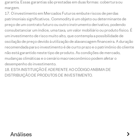
garantia. Essas garantias são prestadas em duas formas: cobertura ou
margem.
O investimento em Mercados Futuros embute riscos de perdas
patrimoniais significativos. Commodity é um objeto ou determinante de
preço de um contrato futuro ou outro instrumento derivativo, podendo
consubstanciar um índice, uma taxa, um valor mobiliário ou produto físico. É
um investimento de risco muito alto, que contempla a possibilidade de
oscilação de preço devido à utilização de alavancagem financeira. A duração
recomendada para o investimento é de curto prazo e o patrimônio do cliente
não está garantido neste tipo de produto. As condições de mercado,
mudanças climáticas e o cenário macroeconômico podem afetar o
desempenho do investimento.
ESTA INSTITUIÇÃO É ADERENTE AO CÓDIGO ANBIMA DE
DISTRIBUIÇÃO DE PRODUTOS DE INVESTIMENTO.
Análises