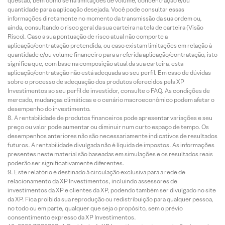
questão, bem como se há limitações de volume, concentração e/ou
quantidade para a aplicação desejada. Você pode consultar essas
informações diretamente no momento da transmissão da sua ordem ou,
ainda, consultando o risco geral da sua carteira na tela de carteira (Visão
Risco). Caso a sua pontuação de risco atual não comporte a
aplicação/contratação pretendida, ou caso existam limitações em relação à
quantidade e/ou volume financeiro para a referida aplicação/contratação, isto
significa que, com base na composição atual da sua carteira, esta
aplicação/contratação não está adequada ao seu perfil. Em caso de dúvidas
sobre o processo de adequação dos produtos oferecidos pela XP
Investimentos ao seu perfil de investidor, consulte o FAQ. As condições de
mercado, mudanças climáticas e o cenário macroeconômico podem afetar o
desempenho do investimento.
A rentabilidade de produtos financeiros pode apresentar variações e seu
preço ou valor pode aumentar ou diminuir num curto espaço de tempo. Os
desempenhos anteriores não são necessariamente indicativos de resultados
futuros. A rentabilidade divulgada não é líquida de impostos. As informações
presentes neste material são baseadas em simulações e os resultados reais
poderão ser significativamente diferentes.
Este relatório é destinado à circulação exclusiva para a rede de
relacionamento da XP Investimentos, incluindo assessores de
investimentos da XP e clientes da XP, podendo também ser divulgado no site
da XP. Fica proibida sua reprodução ou redistribuição para qualquer pessoa,
no todo ou em parte, qualquer que seja o propósito, sem o prévio
consentimento expresso da XP Investimentos.