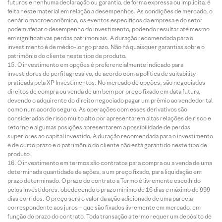
futuros e nenhuma declaração ou garantia, de forma expressa ou implícita, é
feita neste material em relação a desempenhos. As condições de mercado, o
cenário macroeconômico, os eventos específicos da empresa e do setor
podem afetar o desempenho do investimento, podendo resultar até mesmo
em significativas perdas patrimoniais. A duração recomendada para o
investimento é de médio-longo prazo. Não há quaisquer garantias sobre o
patrimônio do cliente neste tipo de produto.
O investimento em opções é preferencialmente indicado para
investidores de perfil agressivo, de acordo com a política de suitability
praticada pela XP Investimentos. No mercado de opções, são negociados
direitos de compra ou venda de um bem por preço fixado em data futura,
devendo o adquirente do direito negociado pagar um prêmio ao vendedor tal
como num acordo seguro. As operações com esses derivativos são
consideradas de risco muito alto por apresentarem altas relações de risco e
retorno e algumas posições apresentarem a possibilidade de perdas
superiores ao capital investido. A duração recomendada para o investimento
é de curto prazo e o patrimônio do cliente não está garantido neste tipo de
produto.
O investimento em termos são contratos para compra ou a venda de uma
determinada quantidade de ações, a um preço fixado, para liquidação em
prazo determinado. O prazo do contrato a Termo é livremente escolhido
pelos investidores, obedecendo o prazo mínimo de 16 dias e máximo de 999
dias corridos. O preço será o valor da ação adicionado de uma parcela
correspondente aos juros – que são fixados livremente em mercado, em
função do prazo do contrato. Toda transação a termo requer um depósito de