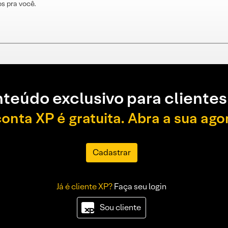
s pra você.
teúdo exclusivo para clientes
conta XP é gratuita. Abra a sua ago
Cadastrar
Já é cliente XP?
Faça seu login
Sou cliente