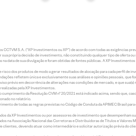
entos CCTVM S.A. (“XP Investimentos ou XP”) de acordo com todas as exigências p
r sua própria decisão de investimento, não constituindo qualquer tipo de oferta ou
s na data de sua divulgação e foram obtidas de fontes públicas. A XP Investimentos
e risco dos produtos de modo a gerar resultados de alocação para cada perfil de inv
mendações refletem única e exclusivamente suas análises e opiniões pessoais, que 
aviso prévio em decorrência de alterações nas condições de mercado, e que sua(s)
realizadas pela XP Investimentos.
lo cumprimento da Resolução CVM nº 20/2021 está indicado acima, sendo que, caso 
onado no relatório.
imento de todas as regras previstas no Código de Conduta da APIMEC Brasil para o 
ados da XP Investimentos ou por assessores de investimento que desempenham sua
os na Associação Nacional das Corretoras e Distribuidoras de Títulos e Valores 
de clientes, devendo atuar como intermediário e solicitar autorização prévia do cl