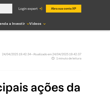
login expert
Abra sua conta XP
enda a Investir
Vídeos
24/04/2025 19:42:34 • Atualizado em 24/04/2025 19:42:37
1 minuto de leitura
ipais ações da