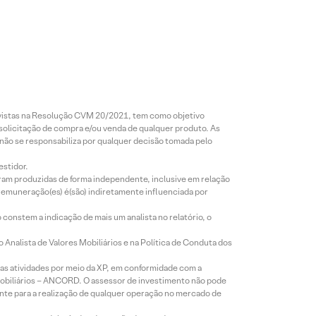
revistas na Resolução CVM 20/2021, tem como objetivo
 solicitação de compra e/ou venda de qualquer produto. As
 não se responsabiliza por qualquer decisão tomada pelo
estidor.
foram produzidas de forma independente, inclusive em relação
 remuneração(es) é(são) indiretamente influenciada por
constem a indicação de mais um analista no relatório, o
Analista de Valores Mobiliários e na Política de Conduta dos
s atividades por meio da XP, em conformidade com a
Mobiliários – ANCORD. O assessor de investimento não pode
iente para a realização de qualquer operação no mercado de