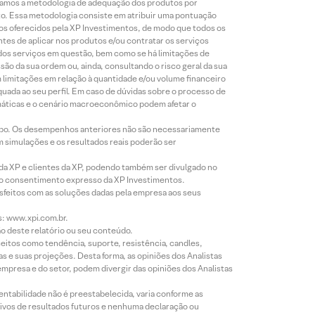
lizamos a metodologia de adequação dos produtos por
to. Essa metodologia consiste em atribuir uma pontuação
tos oferecidos pela XP Investimentos, de modo que todos os
ntes de aplicar nos produtos e/ou contratar os serviços
 dos serviços em questão, bem como se há limitações de
o da sua ordem ou, ainda, consultando o risco geral da sua
m limitações em relação à quantidade e/ou volume financeiro
equada ao seu perfil. Em caso de dúvidas sobre o processo de
imáticas e o cenário macroeconômico podem afetar o
empo. Os desempenhos anteriores não são necessariamente
m simulações e os resultados reais poderão ser
 da XP e clientes da XP, podendo também ser divulgado no
évio consentimento expresso da XP Investimentos.
isfeitos com as soluções dadas pela empresa aos seus
s: www.xpi.com.br.
ão deste relatório ou seu conteúdo.
eitos como tendência, suporte, resistência, candles,
s e suas projeções. Desta forma, as opiniões dos Analistas
presa e do setor, podem divergir das opiniões dos Analistas
entabilidade não é preestabelecida, varia conforme as
ivos de resultados futuros e nenhuma declaração ou