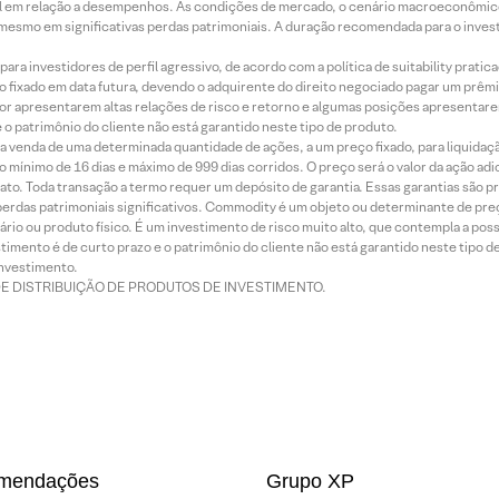
terial em relação a desempenhos. As condições de mercado, o cenário macroeconômi
mesmo em significativas perdas patrimoniais. A duração recomendada para o inves
ra investidores de perfil agressivo, de acordo com a política de suitability prat
 fixado em data futura, devendo o adquirente do direito negociado pagar um prê
or apresentarem altas relações de risco e retorno e algumas posições apresentarem 
o patrimônio do cliente não está garantido neste tipo de produto.
 venda de uma determinada quantidade de ações, a um preço fixado, para liquidaç
 mínimo de 16 dias e máximo de 999 dias corridos. O preço será o valor da ação ad
ato. Toda transação a termo requer um depósito de garantia. Essas garantias são 
rdas patrimoniais significativos. Commodity é um objeto ou determinante de preç
rio ou produto físico. É um investimento de risco muito alto, que contempla a possi
imento é de curto prazo e o patrimônio do cliente não está garantido neste tipo 
nvestimento.
DE DISTRIBUIÇÃO DE PRODUTOS DE INVESTIMENTO.
mendações
Grupo XP