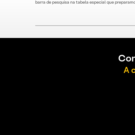
barra de pesquisa na tabela especial que preparamo
Con
A 