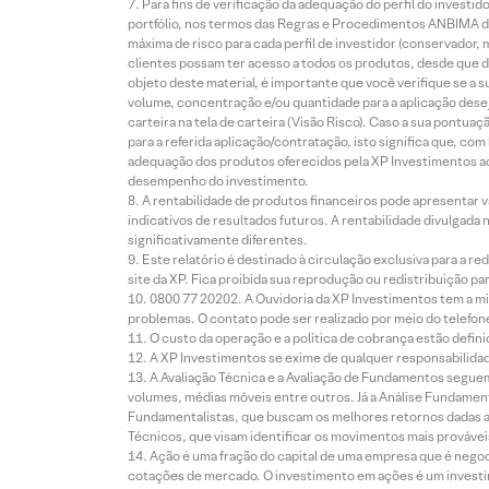
Para fins de verificação da adequação do perfil do invest
portfólio, nos termos das Regras e Procedimentos ANBIMA de
máxima de risco para cada perfil de investidor (conservado
clientes possam ter acesso a todos os produtos, desde que de
objeto deste material, é importante que você verifique se a
volume, concentração e/ou quantidade para a aplicação dese
carteira na tela de carteira (Visão Risco). Caso a sua pontu
para a referida aplicação/contratação, isto significa que, co
adequação dos produtos oferecidos pela XP Investimentos ao
desempenho do investimento.
A rentabilidade de produtos financeiros pode apresentar
indicativos de resultados futuros. A rentabilidade divulgada
significativamente diferentes.
Este relatório é destinado à circulação exclusiva para a 
site da XP. Fica proibida sua reprodução ou redistribuição p
0800 77 20202. A Ouvidoria da XP Investimentos tem a mi
problemas. O contato pode ser realizado por meio do telefon
O custo da operação e a política de cobrança estão defini
A XP Investimentos se exime de qualquer responsabilidade
A Avaliação Técnica e a Avaliação de Fundamentos seguem
volumes, médias móveis entre outros. Já a Análise Fundament
Fundamentalistas, que buscam os melhores retornos dadas as
Técnicos, que visam identificar os movimentos mais prováveis 
Ação é uma fração do capital de uma empresa que é negoci
cotações de mercado. O investimento em ações é um investi