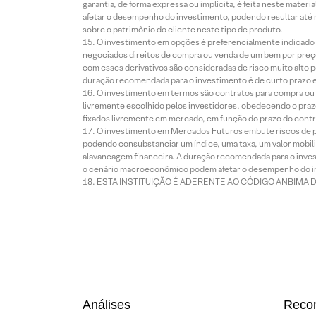
garantia, de forma expressa ou implícita, é feita neste ma
afetar o desempenho do investimento, podendo resultar até 
sobre o patrimônio do cliente neste tipo de produto.
O investimento em opções é preferencialmente indicado pa
negociados direitos de compra ou venda de um bem por preço
com esses derivativos são consideradas de risco muito alto p
duração recomendada para o investimento é de curto prazo e 
O investimento em termos são contratos para compra ou a
livremente escolhido pelos investidores, obedecendo o prazo
fixados livremente em mercado, em função do prazo do contr
O investimento em Mercados Futuros embute riscos de pe
podendo consubstanciar um índice, uma taxa, um valor mobiliá
alavancagem financeira. A duração recomendada para o invest
o cenário macroeconômico podem afetar o desempenho do i
ESTA INSTITUIÇÃO É ADERENTE AO CÓDIGO ANBIMA 
Análises
Reco