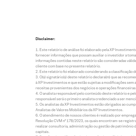
Disclaimer:
Este relatório de análise foi elaborado pela XP Investim
fornecer informações que possam auxiliar o investidor a toma
informações contidas neste relatório são consideradas válida
cliente com base no presente relatório.
Este relatório foi elaborado considerando a classificação d
O(s) signatário(s) deste relatório declara(m) que as reco
à XP Investimentos e que estão sujeitas a modificações sem 
receitas provenientes dos negócios e operações financeiras 
O analista responsável pelo conteúdo deste relatório e pe
responsável será o primeiro analista credenciado a ser menci
Os analistas da XP Investimentos estão obrigados ao cumpr
Analistas de Valores Mobiliários da XP Investimentos.
O atendimento de nossos clientes é realizado por empreg
Resolução CVM nº 178/2023, os quais encontram-se registrad
realizar consultoria, administração ou gestão de patrimônio 
capitais.