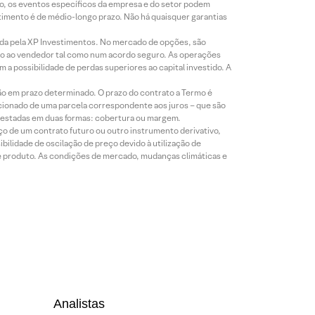
co, os eventos específicos da empresa e do setor podem
timento é de médio-longo prazo. Não há quaisquer garantias
icada pela XP Investimentos. No mercado de opções, são
mio ao vendedor tal como num acordo seguro. As operações
a possibilidade de perdas superiores ao capital investido. A
ão em prazo determinado. O prazo do contrato a Termo é
icionado de uma parcela correspondente aos juros – que são
prestadas em duas formas: cobertura ou margem.
o de um contrato futuro ou outro instrumento derivativo,
bilidade de oscilação de preço devido à utilização de
de produto. As condições de mercado, mudanças climáticas e
Analistas