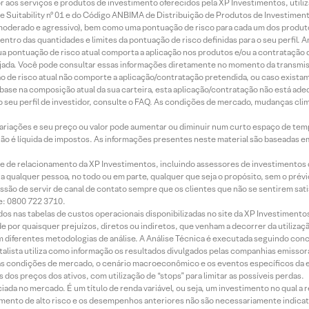
idor aos serviços e produtos de investimento oferecidos pela XP Investimentos, uti
 Suitability nº 01 e do Código ANBIMA de Distribuição de Produtos de Investimen
r, moderado e agressivo), bem como uma pontuação de risco para cada um dos produ
ntro das quantidades e limites da pontuação de risco definidas para o seu perfil. A
 sua pontuação de risco atual comporta a aplicação nos produtos e/ou a contratação
jada. Você pode consultar essas informações diretamente no momento da transmissã
ação de risco atual não comporte a aplicação/contratação pretendida, ou caso exista
m base na composição atual da sua carteira, esta aplicação/contratação não está ad
 seu perfil de investidor, consulte o FAQ. As condições de mercado, mudanças cl
 variações e seu preço ou valor pode aumentar ou diminuir num curto espaço de t
 não é líquida de impostos. As informações presentes neste material são baseadas e
rede de relacionamento da XP Investimentos, incluindo assessores de investimentos
ara qualquer pessoa, no todo ou em parte, qualquer que seja o propósito, sem o pr
ssão de servir de canal de contato sempre que os clientes que não se sentirem sat
e: 0800 722 3710.
dos nas tabelas de custos operacionais disponibilizadas no site da XP Investimento
 por quaisquer prejuízos, diretos ou indiretos, que venham a decorrer da utilizaç
 diferentes metodologias de análise. A Análise Técnica é executada seguindo conc
alista utiliza como informação os resultados divulgados pelas companhias emissora
 condições de mercado, o cenário macroeconômico e os eventos específicos da em
dos preços dos ativos, com utilização de “stops” para limitar as possíveis perdas.
ada no mercado. É um título de renda variável, ou seja, um investimento no qual a r
mento de alto risco e os desempenhos anteriores não são necessariamente indicat