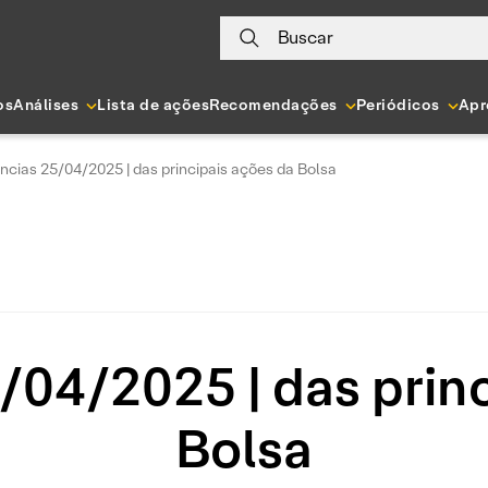
Buscar
os
Análises
Lista de ações
Recomendações
Periódicos
Apr
ncias 25/04/2025 | das principais ações da Bolsa
/04/2025 | das princ
Bolsa